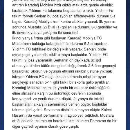
arttıran Karadağ Mobilya hızlı çıktğı ataklarda geride eksiklik
bırakarak Yıldırım Fc takımına boş alanlar bıraktı. Yıldırım Fc
takım forveti Serkan bu pozisyonları affetmeyerek durumu 3-1
taşıdı. Karadağ Mobilya hızlı kontra ataklar yaparak ilk yarının
sonunda Mustafa (2) Bilal (1) golleri ile durumu 3-3 getirdiler ve
ilk devre kıyasıya çekişme ile sona erdi.
İkinci yarıya fırtına gibi başlayan Karadağ Mobilya FC
Mustafanın bulduğu kafa golleri ile durumu 5-3 e taşıdılar.
Yıldırım FC taktiksel bir değişiklik yaparak Serkanı önde
oynatıp gol yollarında etkili olmaya başladılar. Yıldırım FC
takımı iyi pas yapararak Serkanın on dakikada üç gol
atmasıyla birden bütün dengeleri değiştirerek 3-6 öne geçmeyi
başardılar. Skorun ve oyunun etkisini rakibin üstüne yıkmak
isteyen Yıldırım FC maçın kalan kısmında rahat bir oyun
sergileyip sahadan 5-11 gibi farklı bir skorla galip ayrıldılar.
Karadağ Mobilya takımı ilk yarıda bir ara skor üstünlüğünü
eline almasına karşın bu üstünlüğü devrenin sonunda
koruyamadı ve yenik duruma düştü. 2. yarıya da istekli
başlamalarına karşın savunmada verilen büyük boşluklar
takımın ipini çekti. Savunma disiplini olmayan ekipte Kaleci
Hasan’ın da vasat performansı mağlubiyeti tetikledi. Mustafa
attığı gollerle takımın en hareketli ismi olurken Ramazan da bir
diğer gayretli oyuncu olarak göze çarptı.