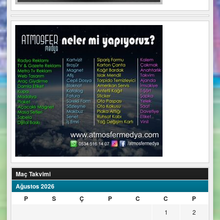
Maç Takvimi
Ağustos 2026
P
S
Ç
P
C
C
P
1
2