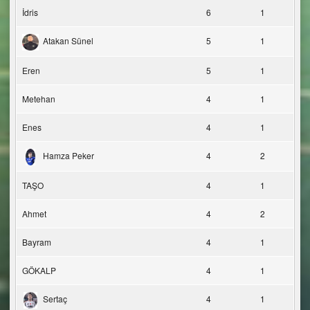
İdris
6
1
Atakan Sünel
5
1
Eren
5
1
Metehan
4
1
Enes
4
1
Hamza Peker
4
2
TAŞO
4
1
Ahmet
4
2
Bayram
4
1
GÖKALP
4
1
Sertaç
4
1