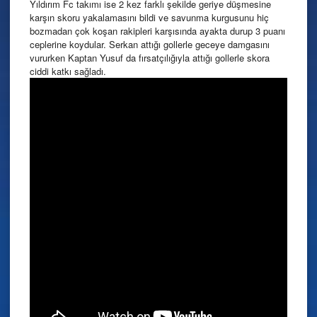
Yıldırım Fc takımı ise 2 kez farklı şekilde geriye düşmesine
karşın skoru yakalamasını bildi ve savunma kurgusunu hiç
bozmadan çok koşan rakipleri karşısında ayakta durup 3 puanı
ceplerine koydular. Serkan attığı gollerle geceye damgasını
vururken Kaptan Yusuf da fırsatçılığıyla attığı gollerle skora
ciddi katkı sağladı.