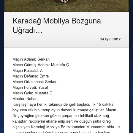
Karadağ Mobilya Bozguna
Uğradı…
24 Eylül 2017
Maçın Adamı: Serkan
Maçın Gümüş Adamı: Mustafa Ç.
Maçın Kalecisi: Ali
Maçın Defansı: Emre
Maçın Ortasahası: Serkan
Maçın Forveti: Yusuf
Maçın Golü: Mustafa Ç.
Maçtan Notlar;
Karşılaşmaya her iki takımda dengeli başladı. İlk 15 dakika
boyunca rakibini tartıp oyun düzeni kurmaya çalıştılar. Maçın
ilk çeyreğine girerken gözen çarpan en tehlikeli atak sağ
kanattan rakiplerini ekarte edip sert ve düzgün şutla direği
nişanlıyan Karadağ Mobilya Fc takımından Muhammet oldu. İlk
yarının sonlarına doğru tempo artmaya başladı ve baskıyı