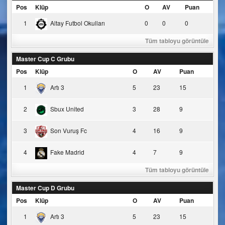
Pos
Klüp
O
AV
Puan
1
Altay Futbol Okulları
0
0
0
Tüm tabloyu görüntüle
Master Cup C Grubu
Pos
Klüp
O
AV
Puan
1
Artı 3
5
23
15
2
Sbux United
3
28
9
3
Son Vuruş Fc
4
16
9
4
Fake Madrid
4
7
9
Tüm tabloyu görüntüle
Master Cup D Grubu
Pos
Klüp
O
AV
Puan
1
Artı 3
5
23
15