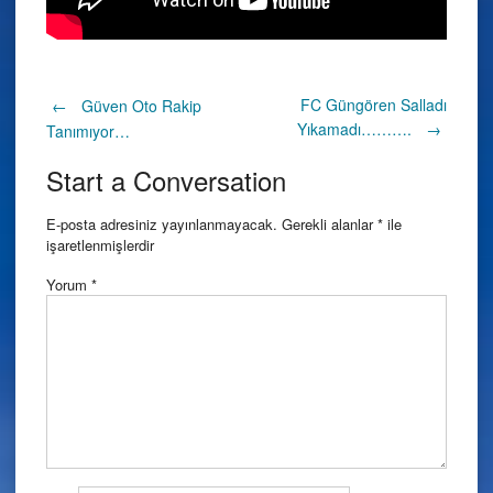
Post
FC Güngören Salladı
←
Güven Oto Rakip
Yıkamadı……….
→
Tanımıyor…
navigation
Start a Conversation
E-posta adresiniz yayınlanmayacak.
Gerekli alanlar
*
ile
işaretlenmişlerdir
Yorum
*