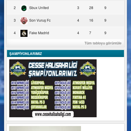
2
Sbux United
3
28
9
3
Son Vuruş Fc
4
16
9
4
Fake Madrid
4
7
9
Tüm tabloyu görüntüle
ŞAMPİYONLARIMIZ