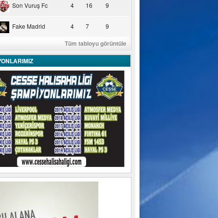
Son Vuruş Fc
4
16
9
Fake Madrid
4
7
9
Tüm tabloyu görüntüle
YONLARIMIZ