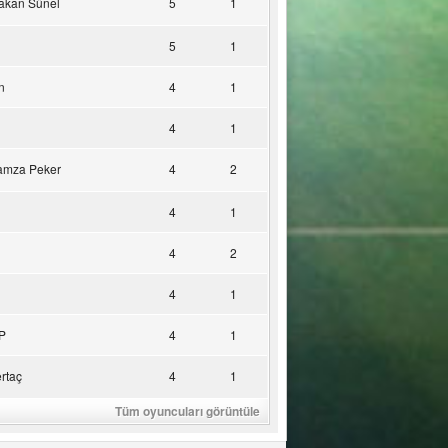
akan Sünel
5
1
5
1
n
4
1
4
1
amza Peker
4
2
4
1
4
2
4
1
P
4
1
rtaç
4
1
Tüm oyuncuları görüntüle