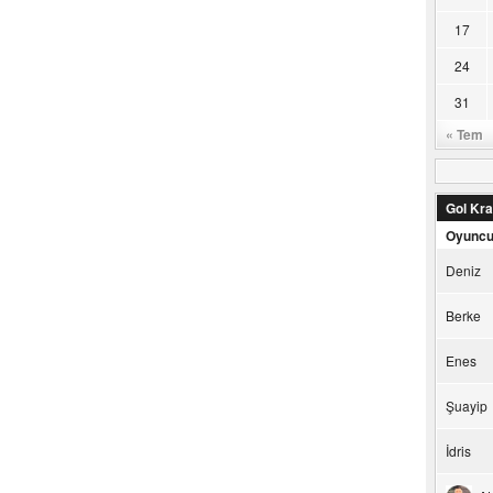
17
24
31
« Tem
Gol Kral
Oyunc
Deniz
Berke
Enes
Şuayip
İdris