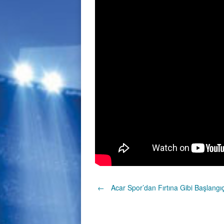
Post
←
Acar Spor’dan Fırtına Gibi Başlangıç
navigation