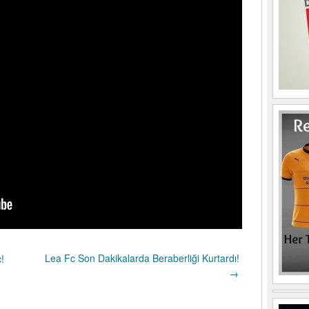
Lea Fc Son Dakikalarda Beraberliği Kurtardı!
!
→