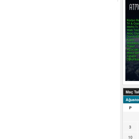
Maç Ta
Ağusto
P
3
10