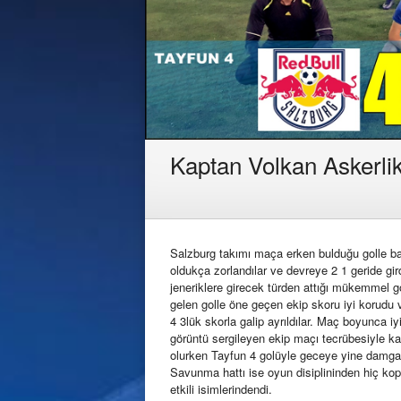
Kaptan Volkan Askerlik
Salzburg takımı maça erken bulduğu golle ba
oldukça zorlandılar ve devreye 2 1 geride gi
jeneriklere girecek türden attığı mükemmel g
gelen golle öne geçen ekip skoru iyi korudu v
4 3lük skorla galip ayrıldılar. Maç boyunca iy
görüntü sergileyen ekip maçı tecrübesiyle kaz
olurken Tayfun 4 golüyle geceye yine damgası
Savunma hattı ise oyun disiplininden hiç k
etkili isimlerindendi.