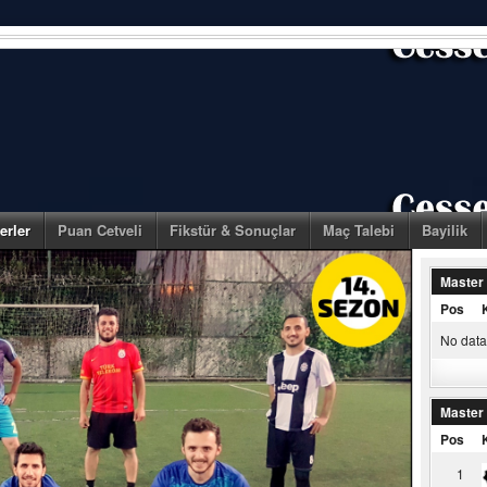
erler
Puan Cetveli
Fikstür & Sonuçlar
Maç Talebi
Bayilik
Master
Pos
No data 
Master
Pos
1