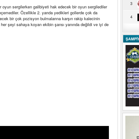
3
 oyun sergilerken galibiyeti hak edecek bir oyun sergilediler
eçemediler. Özellikle 2. yarıda yedikleri gollerde çok da
4
decek bir çok pozisyon bulmalarına karşın rakip kalecinin
na her şeyi sahaya koyan ekibin şansı yanında değildi ve iyi de
ŞAMPİ