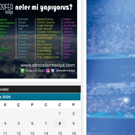
kvimi
s 2026
S
Ç
P
C
C
P
1
2
4
5
6
7
8
9
11
12
13
14
15
16