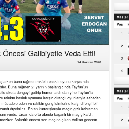
Master
Pos
1
2
 Öncesi Galibiyetle Veda Etti!
3
24 Haziran 2020
4
şlarken buna rağmen rakibin baskılı oyunu karşısında
rdiler. Buna rağmen 2. yarının başlangıcında Tayfun’un
Master
olle skora dengeyi getirip hemen ardından yine Tayfun’la
e rakibin baskılı oyununa karşın dirençli oyunlarıyla sahadan
Pos
i mücadele eden ve rakibin genç isimlerine karşı dirençli bir
1
andı diyebiliriz. Erkan kurtarışlarıyla maçın gizli kahramanı
nı vurdu, Ercan da orta alanda başarılı bir maç çıkardı.
opmazken Askerlik öncesi son maçına çıkan Volkan gecenin
2