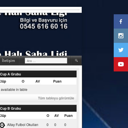
Arama:
İletişim
 Cup A Grubu
Klüp
O
AV
Puan
available in table
Tüm tabloyu görüntüle
 Cup B Grubu
Klüp
O
AV
Puan
Altay Futbol Okulları
0
0
0