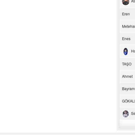
At
Eren
Meteha
Enes
H
TAŞO
Ahmet
Bayram
GÖKAL
Se