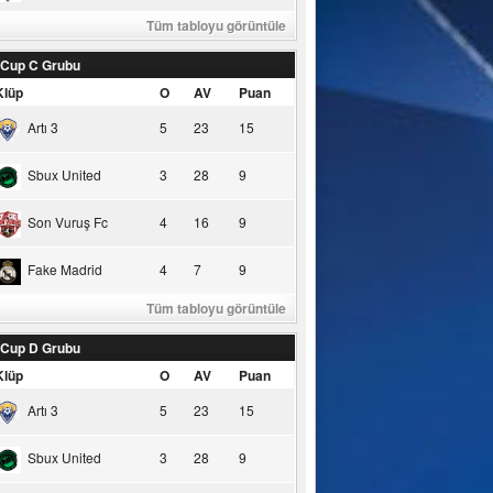
Tüm tabloyu görüntüle
 Cup C Grubu
Klüp
O
AV
Puan
Artı 3
5
23
15
Sbux United
3
28
9
Son Vuruş Fc
4
16
9
Fake Madrid
4
7
9
Tüm tabloyu görüntüle
 Cup D Grubu
Klüp
O
AV
Puan
Artı 3
5
23
15
Sbux United
3
28
9