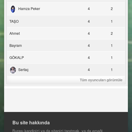
Hamza Peker
4
2
TAŞO
4
1
Ahmet
4
2
Bayram
4
1
GÖKALP
4
1
Sertaç
4
1
Tüm oyuncuları görüntüle
Bu site hakkında
Burası kendinizi ya da sitenizi tanıtmak, ya da emeği