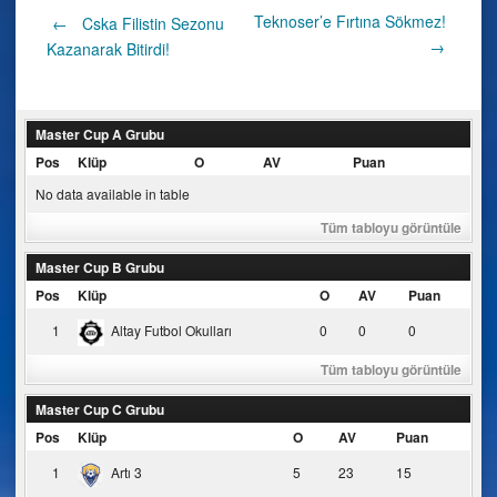
Post
Teknoser’e Fırtına Sökmez!
←
Cska Filistin Sezonu
→
Kazanarak Bitirdi!
navigation
Master Cup A Grubu
Pos
Klüp
O
AV
Puan
No data available in table
Tüm tabloyu görüntüle
Master Cup B Grubu
Pos
Klüp
O
AV
Puan
1
Altay Futbol Okulları
0
0
0
Tüm tabloyu görüntüle
Master Cup C Grubu
Pos
Klüp
O
AV
Puan
1
Artı 3
5
23
15