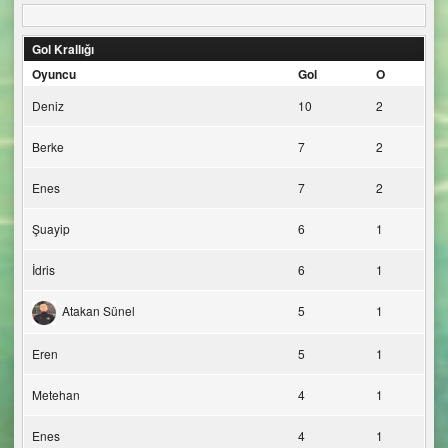
Gol Krallığı
Oyuncu
Gol
O
Deniz
10
2
Berke
7
2
Enes
7
2
Şuayip
6
1
İdris
6
1
Atakan Sünel
5
1
Eren
5
1
Metehan
4
1
Enes
4
1