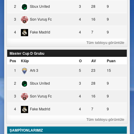
2
Sbux United
3
28
9
3
Son Vuruş Fc
4
16
9
4
Fake Madrid
4
7
9
Tüm tabloyu görüntüle
Master Cup D Grubu
Pos
Klüp
O
AV
Puan
1
Artı 3
5
23
15
2
Sbux United
3
28
9
3
Son Vuruş Fc
4
16
9
4
Fake Madrid
4
7
9
Tüm tabloyu görüntüle
ŞAMPİYONLARIMIZ