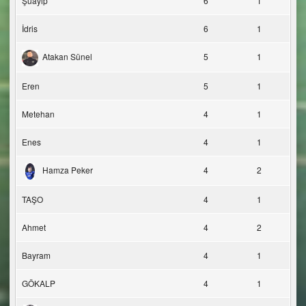
Şuayip
6
1
İdris
6
1
Atakan Sünel
5
1
Eren
5
1
Metehan
4
1
Enes
4
1
Hamza Peker
4
2
TAŞO
4
1
Ahmet
4
2
Bayram
4
1
GÖKALP
4
1