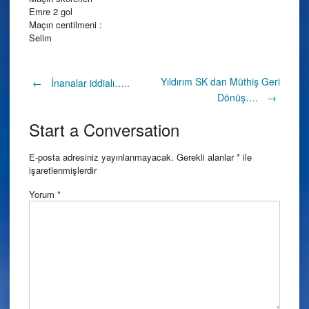
Emre 2 gol
Maçın centilmeni :
Selim
Post
Yıldırım SK dan Müthiş Geri
←
İnanalar iddialı…..
Dönüş….
→
navigation
Start a Conversation
E-posta adresiniz yayınlanmayacak.
Gerekli alanlar
*
ile
işaretlenmişlerdir
Yorum
*