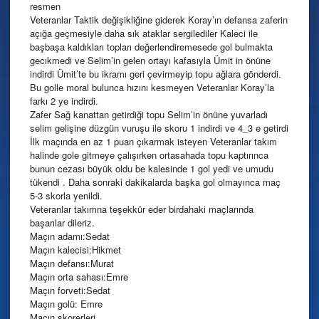
resmen
Veteranlar Taktik değişikliğine giderek Koray’ın defansa zaferin
açığa geçmesiyle daha sık ataklar sergilediler Kaleci ile
başbaşa kaldıkları topları değerlendiremesede gol bulmakta
gecıkmedi ve Selim’in gelen ortayı kafasıyla Ümit in önüne
indirdi Ümit’te bu ikramı geri çevirmeyip topu ağlara gönderdi.
Bu golle moral bulunca hızını kesmeyen Veteranlar Koray’la
farkı 2 ye indirdi.
Zafer Sağ kanattan getirdiği topu Selim’in önüne yuvarladı
selim gelişine düzgün vuruşu ile skoru 1 indirdi ve 4_3 e getirdi
İlk maçında en az 1 puan çıkarmak isteyen Veteranlar takım
halinde gole gitmeye çalışırken ortasahada topu kaptırınca
bunun cezası büyük oldu be kalesinde 1 gol yedi ve umudu
tükendi . Daha sonraki dakikalarda başka gol olmayınca maç
5-3 skorla yenildi.
Veteranlar takımna teşekkür eder birdahaki maçlarında
başarılar dileriz.
Maçın adamı:Sedat
Maçın kalecisi:Hikmet
Maçın defansı:Murat
Maçın orta sahası:Emre
Maçın forveti:Sedat
Maçın golü: Emre
Maçın skorerleri