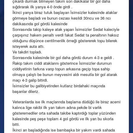
çıkardı durmak bilmeyen takım son dakikalar bir gol daha
sığdırarak ilk yarıya 4-0 önde girdi .
İkinci yarıya biraz tutuk başlayan İsimsizler kalesinde ataklar
görmeye başladı ve bunun cezası kesildi 30ncu ve 36 ncı
dakikasında gol gördü kalesinde
Sonrasında takip kaleye atak yapan İsimsizler Sedat kaleciyle
çarpışınız hakem penaltı verdi fakat Sedat ta penaltının haksız
olduğunu düşünce centilmenlik örneği göstererek topu bilerek
isteyerek auta attı.
Ve takdiri topladı.
Sonrasında kalesinde bir gol daha gördü durum 4-3 e geldi .
Rakip takım ciddi ataklarını gösterince İsimsizler durumun
ciddiyetinin farkına varıp topun arkasına geçip topa sahip
olmaya çalıştı be bunun meyvesini aldı mesutla bir gol atarak
maçı 4-3 galip bitirdi.
İsimsizler bu galibiyetinden kutlarız birdahaki maçında
başarılar dileriz.
Veteranlarda ise ilk maçlarında başlama düdüğü ile biraz acemi
kalınca lige rakibi ilk yarı takım adına pekde bi varlık
gösteremediler orta sahada takibe kaptırdığı toplar yüzünden
kalesinde peş peşe toplam 4 gol gördü ve ilk yarı bu skorla
bitti.
İkinci arı başladığında ise bambaşka bir yakım vardı sahada