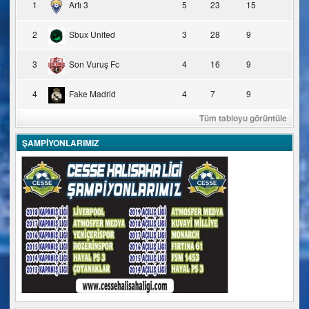
1
Artı 3
5
23
15
2
Sbux United
3
28
9
3
Son Vuruş Fc
4
16
9
4
Fake Madrid
4
7
9
Tüm tabloyu görüntüle
ŞAMPİYONLARIMIZ