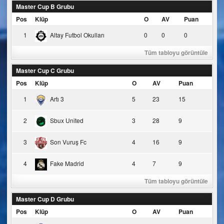
Master Cup B Grubu
Pos
Klüp
O
AV
Puan
1
Altay Futbol Okulları
0
0
0
Tüm tabloyu görüntüle
Master Cup C Grubu
Pos
Klüp
O
AV
Puan
1
Artı 3
5
23
15
2
Sbux United
3
28
9
3
Son Vuruş Fc
4
16
9
4
Fake Madrid
4
7
9
Tüm tabloyu görüntüle
Master Cup D Grubu
Pos
Klüp
O
AV
Puan