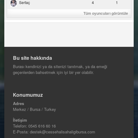
Sertaç
4
1
Tüm oyuncuları görüntüle
Bu site hakkında
Burası kendinizi ya da sitenizi tanıtmak, ya da emeği
geçenlerden bahsetmek için iyi bir yer olabilir.
Konumumuz
Adres
Merkez / Bursa / Turkey
İletişim
Telefon:
0545 616 60 16
E-Posta: destek@cessehalisahaligibursa.com