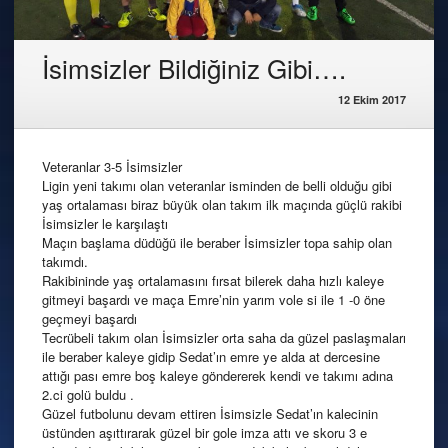
İsimsizler Bildiğiniz Gibi….
12 Ekim 2017
Veteranlar 3-5 İsimsizler
Ligin yeni takımı olan veteranlar isminden de belli olduğu gibi
yaş ortalaması biraz büyük olan takım ilk maçında güçlü rakibi
İsimsizler le karşılaştı
Maçın başlama düdüğü ile beraber İsimsizler topa sahip olan
takımdı.
Rakibininde yaş ortalamasını fırsat bilerek daha hızlı kaleye
gitmeyi başardı ve maça Emre’nin yarım vole si ile 1 -0 öne
geçmeyi başardı
Tecrübeli takım olan İsimsizler orta saha da güzel paslaşmaları
ile beraber kaleye gidip Sedat’ın emre ye alda at dercesine
attığı pası emre boş kaleye göndererek kendi ve takımı adına
2.ci golü buldu .
Güzel futbolunu devam ettiren İsimsizle Sedat’ın kalecinin
üstünden aşıttırarak güzel bir gole imza attı ve skoru 3 e