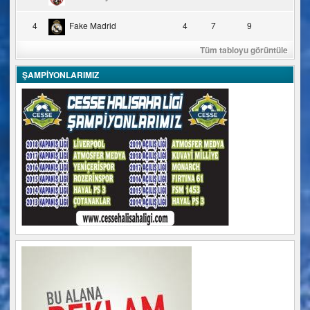
4
Fake Madrid
4
7
9
Tüm tabloyu görüntüle
ŞAMPİYONLARIMIZ