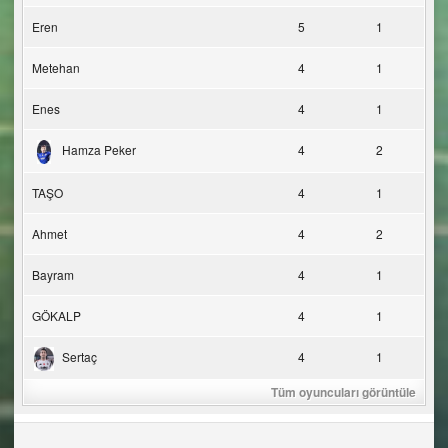
Eren
5
1
Metehan
4
1
Enes
4
1
Hamza Peker
4
2
TAŞO
4
1
Ahmet
4
2
Bayram
4
1
GÖKALP
4
1
Sertaç
4
1
Tüm oyuncuları görüntüle