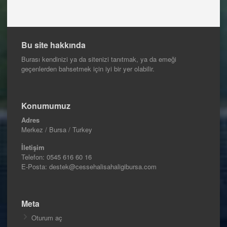
Bu site hakkında
Burası kendinizi ya da sitenizi tanıtmak, ya da emeği
geçenlerden bahsetmek için iyi bir yer olabilir.
Konumumuz
Adres
Merkez / Bursa / Turkey
İletişim
Telefon:
0545 616 60 16
E-Posta: destek@cessehalisahaligibursa.com
Meta
Oturum aç