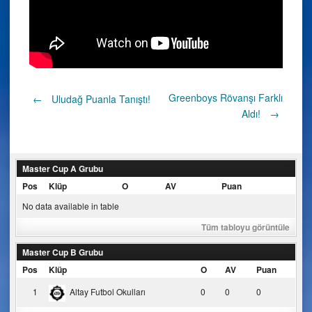
Post
Greenboys Rövanşı Farklı
←
Uludağ Puanla Tanıştı!
Aldı!
→
navigation
Master Cup A Grubu
Pos
Klüp
O
AV
Puan
No data available in table
Tüm tabloyu görüntüle
Master Cup B Grubu
Pos
Klüp
O
AV
Puan
1
Altay Futbol Okulları
0
0
0