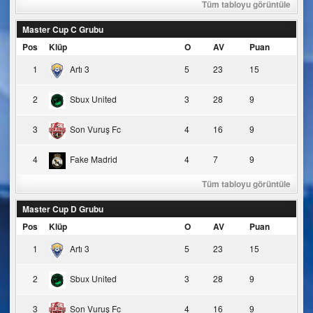
Tüm tabloyu görüntüle
Master Cup C Grubu
Pos
Klüp
O
AV
Puan
1
Artı 3
5
23
15
2
Sbux United
3
28
9
3
Son Vuruş Fc
4
16
9
4
Fake Madrid
4
7
9
Tüm tabloyu görüntüle
Master Cup D Grubu
Pos
Klüp
O
AV
Puan
1
Artı 3
5
23
15
2
Sbux United
3
28
9
3
Son Vuruş Fc
4
16
9