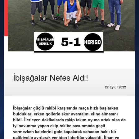
İbişağalar Nefes Aldı!
22 Eylül 2022
İbişağalar güçlü rakibi karşısında maça hızlı başlarken
buldukları erken gollerle skor avantajını eline almasını
bildi. İlerleyen dakikalarda rakip takım oyuna ortak olsa da
iyi savunma yapan ekip rakibe savunmada geçit
vermezken kalelerini gole kapatarak sahadan haklı bir
galibiyetle ayrılarak yeniden liderliğe yükseldi. İlhan ve