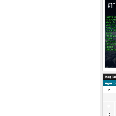
Maç Ta
Ağusto
P
3
10