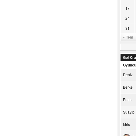
17
24
31
« Tem
Gol Kral
Oyunc
Deniz
Berke
Enes
Şuayip
İdris