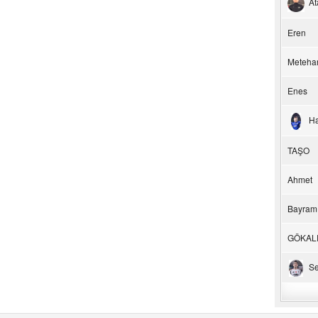
At
Eren
Meteha
Enes
H
TAŞO
Ahmet
Bayram
GÖKAL
Se