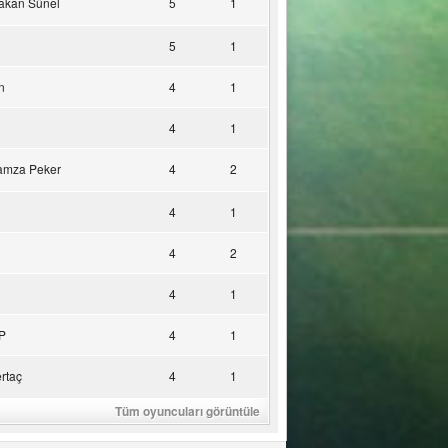
akan Sünel
5
1
5
1
n
4
1
4
1
amza Peker
4
2
4
1
4
2
4
1
P
4
1
rtaç
4
1
Tüm oyuncuları görüntüle