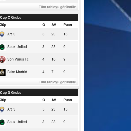
Tüm tabloyu görüntüle
 Cup C Grubu
Klüp
O
AV
Puan
Artı 3
5
23
15
Sbux United
3
28
9
Son Vuruş Fc
4
16
9
Fake Madrid
4
7
9
Tüm tabloyu görüntüle
 Cup D Grubu
Klüp
O
AV
Puan
Artı 3
5
23
15
Sbux United
3
28
9