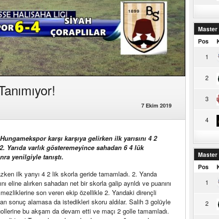
Master
Pos
1
2
anımıyor!
3
7 Ekim 2019
4
i Hungamekspor karşı karşıya gelirken ilk yarısını 4 2
. Yarıda varlık gösteremeyince sahadan 6 4 lük
Master
ra yenilgiyle tanıştı.
Pos
n ilk yarıyı 4 2 lik skorla geride tamamladı. 2. Yarıda
1
ını eline alırken sahadan net bir skorla galip ayrıldı ve puanını
lmezliklerine son veren ekip özellikle 2. Yarıdaki dirençli
 sonuç alamasa da istedikleri skoru aldılar. Salih 3 golüyle
2
ollerine bu akşam da devam etti ve maçı 2 golle tamamladı.