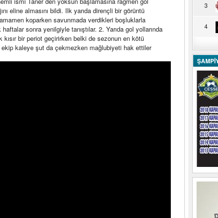
önemli ismi Taner den yoksun başlamasına rağmen gol
3
ını eline almasını bildi. Ilk yarıda dirençli bir görüntü
n tamamen koparken savunmada verdikleri boşluklarla
4
aftalar sonra yenilgiyle tanıştılar. 2. Yarıda gol yollarında
kısır bir periot geçirirken belki de sezonun en kötü
n ekip kaleye şut da çekmezken mağlubiyeti hak ettiler
ŞAMPİ