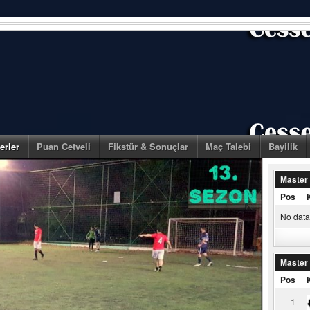
erler
Puan Cetveli
Fikstür & Sonuçlar
Maç Talebi
Bayilik
Master
Pos
No data 
Master
Pos
1