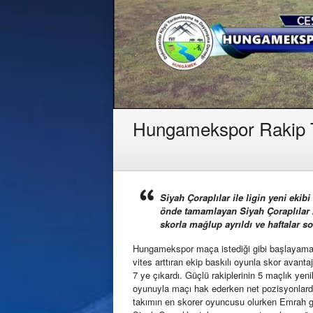
Hungamekspor Rakip T
Siyah Çoraplılar ile ligin yeni ekib
önde tamamlayan Siyah Çoraplılar 2
skorla mağlup ayrıldı ve haftalar son
Hungamekspor maça istediği gibi başlayamazke
vites arttıran ekip baskılı oyunla skor avantaj
7 ye çıkardı. Güçlü rakiplerinin 5 maçlık yeni
oyunuyla maçı hak ederken net pozisyonlardan
takımın en skorer oyuncusu olurken Emrah g