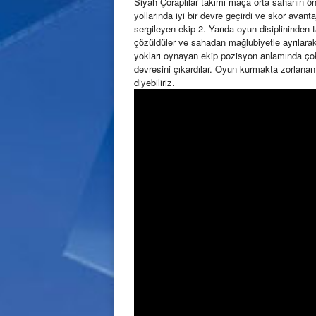
Siyah Çoraplılar takımı maça orta sahanın 
yollarında iyi bir devre geçirdi ve skor avantaj
sergileyen ekip 2. Yarıda oyun disiplininde
çözüldüler ve sahadan mağlubiyetle ayrılarak h
yokları oynayan ekip pozisyon anlamında çok 
devresini çıkardılar. Oyun kurmakta zorlana
diyebiliriz.