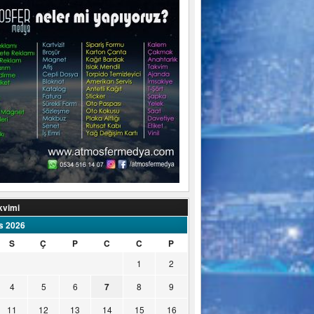
kvimi
s 2026
S
Ç
P
C
C
P
1
2
4
5
6
7
8
9
11
12
13
14
15
16