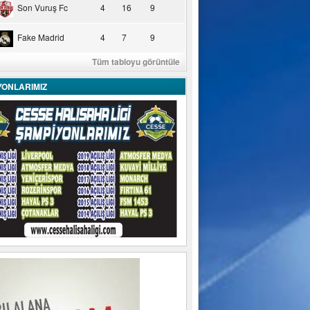
Son Vuruş Fc
4
16
9
Fake Madrid
4
7
9
Tüm tabloyu görüntüle
YONLARIMIZ