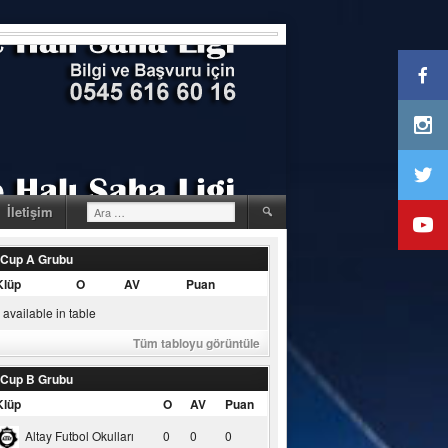
Arama:
İletişim
 Cup A Grubu
Klüp
O
AV
Puan
available in table
Tüm tabloyu görüntüle
 Cup B Grubu
Klüp
O
AV
Puan
Altay Futbol Okulları
0
0
0