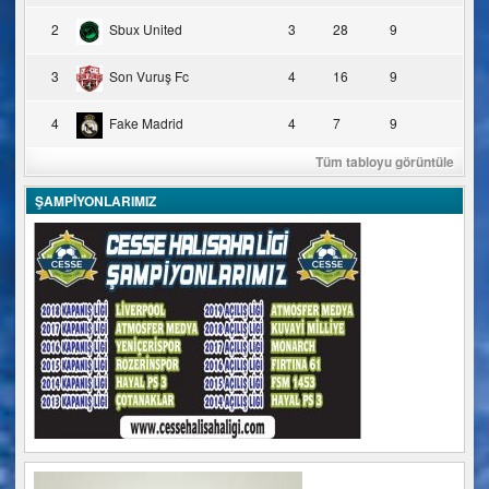
2
Sbux United
3
28
9
3
Son Vuruş Fc
4
16
9
4
Fake Madrid
4
7
9
Tüm tabloyu görüntüle
ŞAMPİYONLARIMIZ