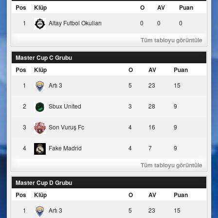
Pos
Klüp
O
AV
Puan
1
Altay Futbol Okulları
0
0
0
Tüm tabloyu görüntüle
Master Cup C Grubu
Pos
Klüp
O
AV
Puan
1
Artı 3
5
23
15
2
Sbux United
3
28
9
3
Son Vuruş Fc
4
16
9
4
Fake Madrid
4
7
9
Tüm tabloyu görüntüle
Master Cup D Grubu
Pos
Klüp
O
AV
Puan
1
Artı 3
5
23
15