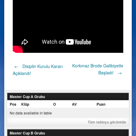
Post
Korkmaz Brode Galibiyetle
←
Disiplin Kurulu Kararı
Başladı!
→
Açıklandı!
navigation
Master Cup A Grubu
Pos
Klüp
O
AV
Puan
No data available in table
Tüm tabloyu görüntüle
Master Cup B Grubu