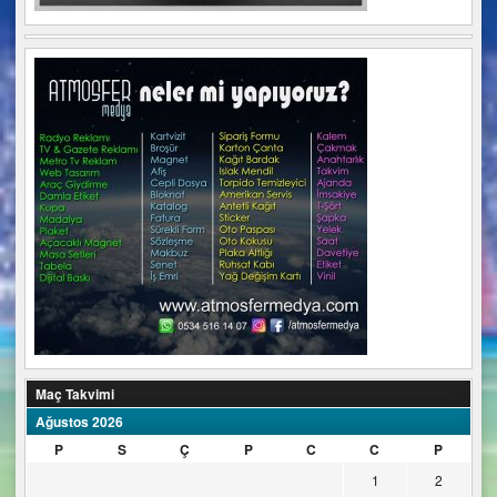
Maç Takvimi
Ağustos 2026
P
S
Ç
P
C
C
P
1
2