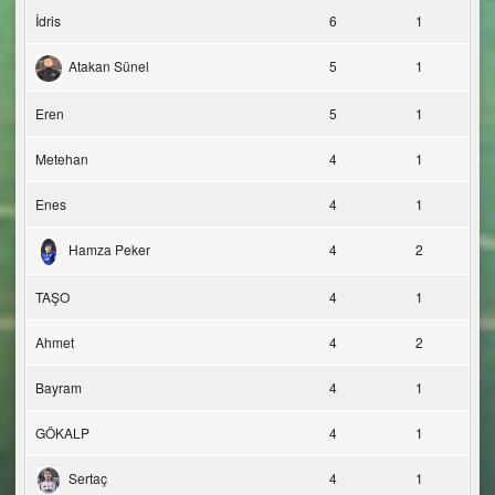
İdris
6
1
Atakan Sünel
5
1
Eren
5
1
Metehan
4
1
Enes
4
1
Hamza Peker
4
2
TAŞO
4
1
Ahmet
4
2
Bayram
4
1
GÖKALP
4
1
Sertaç
4
1