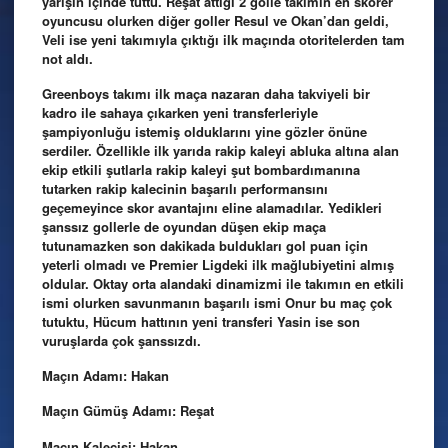
yarışın içinde tuttu. Reşat attığı 2 golle takımın en skorer
oyuncusu olurken diğer goller Resul ve Okan’dan geldi,
Veli ise yeni takımıyla çıktığı ilk maçında otoritelerden tam
not aldı.
Greenboys takımı ilk maça nazaran daha takviyeli bir
kadro ile sahaya çıkarken yeni transferleriyle
şampiyonluğu istemiş olduklarını yine gözler önüne
serdiler. Özellikle ilk yarıda rakip kaleyi abluka altına alan
ekip etkili şutlarla rakip kaleyi şut bombardımanına
tutarken rakip kalecinin başarılı performansını
geçemeyince skor avantajını eline alamadılar. Yedikleri
şanssız gollerle de oyundan düşen ekip maça
tutunamazken son dakikada buldukları gol puan için
yeterli olmadı ve Premier Ligdeki ilk mağlubiyetini almış
oldular. Oktay orta alandaki dinamizmi ile takımın en etkili
ismi olurken savunmanın başarılı ismi Onur bu maç çok
tutuktu, Hücum hattının yeni transferi Yasin ise son
vuruşlarda çok şanssızdı.
Maçın Adamı: Hakan
Maçın Gümüş Adamı: Reşat
Maçın Kalecisi: Hakan