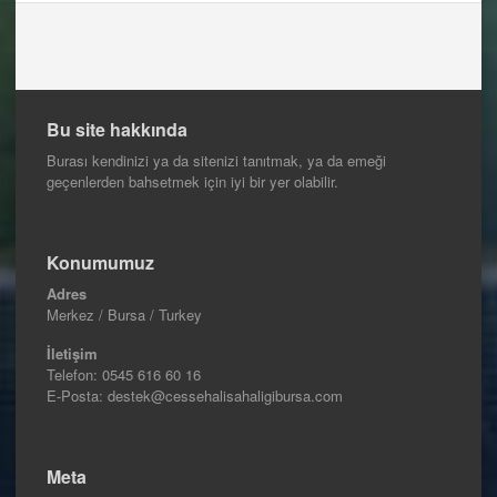
Bu site hakkında
Burası kendinizi ya da sitenizi tanıtmak, ya da emeği
geçenlerden bahsetmek için iyi bir yer olabilir.
Konumumuz
Adres
Merkez / Bursa / Turkey
İletişim
Telefon:
0545 616 60 16
E-Posta: destek@cessehalisahaligibursa.com
Meta