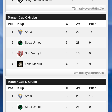
Tüm tabloyu görüntüle
Master Cup C Grubu
Pos
Klüp
O
AV
Puan
1
Artı 3
5
23
15
2
Sbux United
3
28
9
3
Son Vuruş Fc
4
16
9
4
Fake Madrid
4
7
9
Tüm tabloyu görüntüle
Master Cup D Grubu
Pos
Klüp
O
AV
Puan
1
Artı 3
5
23
15
2
Sbux United
3
28
9