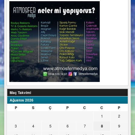
Maç Takvimi
Ağustos 2026
P
S
Ç
P
C
C
P
1
2
3
4
5
6
7
8
9