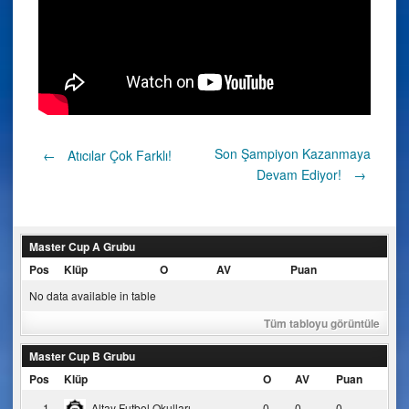
Post
Son Şampiyon Kazanmaya
←
Atıcılar Çok Farklı!
Devam Ediyor!
→
navigation
Master Cup A Grubu
Pos
Klüp
O
AV
Puan
No data available in table
Tüm tabloyu görüntüle
Master Cup B Grubu
Pos
Klüp
O
AV
Puan
1
Altay Futbol Okulları
0
0
0