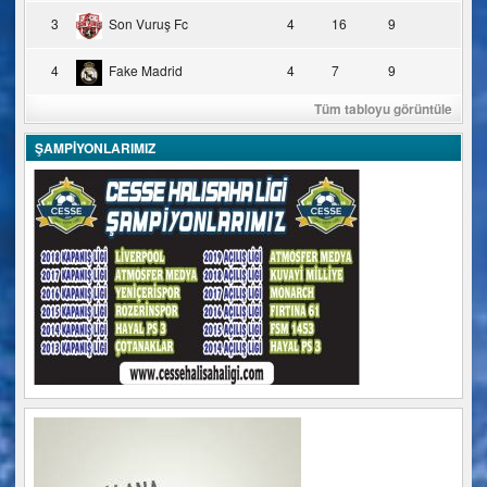
3
Son Vuruş Fc
4
16
9
4
Fake Madrid
4
7
9
Tüm tabloyu görüntüle
ŞAMPİYONLARIMIZ