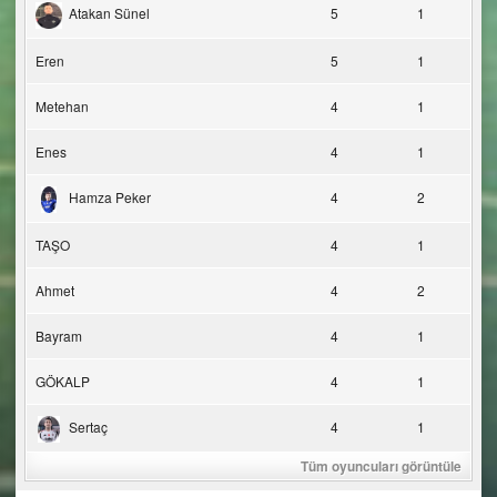
Atakan Sünel
5
1
Eren
5
1
Metehan
4
1
Enes
4
1
Hamza Peker
4
2
TAŞO
4
1
Ahmet
4
2
Bayram
4
1
GÖKALP
4
1
Sertaç
4
1
Tüm oyuncuları görüntüle