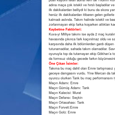
adına maça çok istekli ve hırslı başladılar ve
ilk dakikalardan belliydi ki bunu da skora yans
henüz ilk dakikalardan itibaren gelen gollerle
kalmadı aslında. Takım halinde istekli ve b
zorlanmayan ekip farka koşarken attıkları kada
Kaybetme Faktörleri:
Kuva-yi Milliye takımı ise ayda 2 maç kuralı
havasında çıkınca fark kaçınılmaz oldu ve sa
karşısında daha ilk bölümlerden gardı düşen
tutunamadılar, sahada takım olamadılar. Sav
oyunuyla top da tutamayan ekip Gökhan’a top
da formsuz olduğu gecede farkın büyümesini
Öne Çıkan İsimler:
Takıma bu maç dahil olan Emre tartışmasız g
geceye damgasını vurdu. Yine Mercan da takım
oyuncu olurken Tarık bu maç performansını iyi
Maçın Adamı: Emre
Maçın Gümüş Adamı: Tarık
Maçın Kalecisi: Murat
Maçın Defansı: Seçkin
Maçın Ortasahası: Tarık
Maçın Forveti:Emre
Maçın Golü: Emre