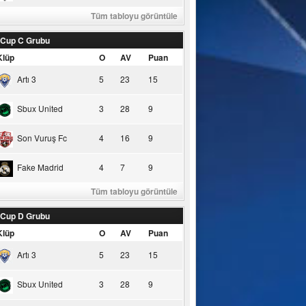
Tüm tabloyu görüntüle
 Cup C Grubu
Klüp
O
AV
Puan
Artı 3
5
23
15
Sbux United
3
28
9
Son Vuruş Fc
4
16
9
Fake Madrid
4
7
9
Tüm tabloyu görüntüle
 Cup D Grubu
Klüp
O
AV
Puan
Artı 3
5
23
15
Sbux United
3
28
9