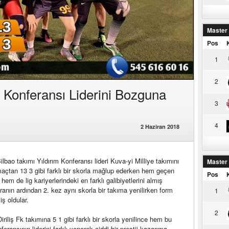
Master
Pos
1
2
m Konferansı Liderini Bozguna
3
4
2 Haziran 2018
lbao takımı Yıldırım Konferansı lideri Kuva-yi Milliye takımını
Master
 maçtan 13 3 gibi farklı bir skorla mağlup ederken hem geçen
Pos
r hem de lig kariyerlerindeki en farklı galibiyetlerini almış
 aranın ardından 2. kez aynı skorla bir takıma yenilirken form
1
ş oldular.
2
iliş Fk takımına 5 1 gibi farklı bir skorla yenilince hem bu
eransının liderini farklı yenerek ciddi bir prestij kazanma