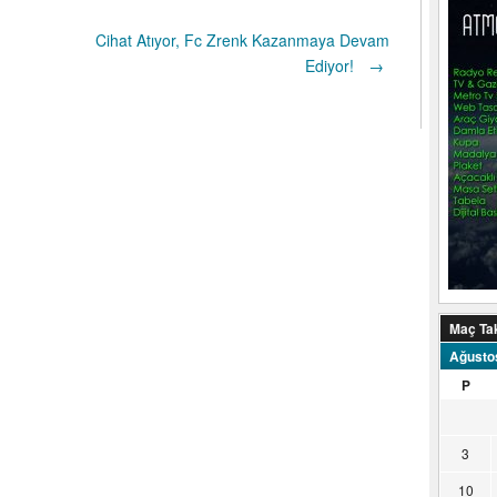
Cihat Atıyor, Fc Zrenk Kazanmaya Devam
Ediyor!
→
Maç Ta
Ağusto
P
3
10