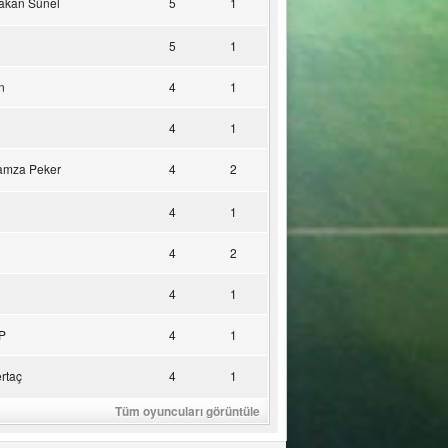
akan Sünel
5
1
5
1
n
4
1
4
1
amza Peker
4
2
4
1
4
2
4
1
P
4
1
rtaç
4
1
Tüm oyuncuları görüntüle