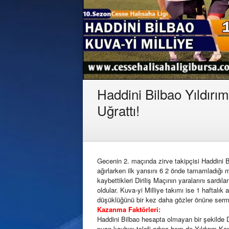
Haddini Bilbao Yıldırı
Uğrattı!
Gecenin 2. maçında zirve takipçisi Haddini Bi
ağırlarken ilk yarısını 6 2 önde tamamladığı
kaybettikleri Diriliş Maçının yaralarını sardıla
oldular. Kuva-yi Milliye takımı ise 1 haftalık
düşüklüğünü bir kez daha gözler önüne sermi
Kazanma Faktörleri:
Haddini Bilbao hesapta olmayan bir şekilde Dir
puan kaybını telafi adına hem de Yıldırım Konf