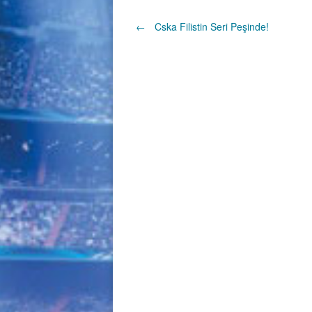
Post
←
Cska Filistin Seri Peşinde!
navigation