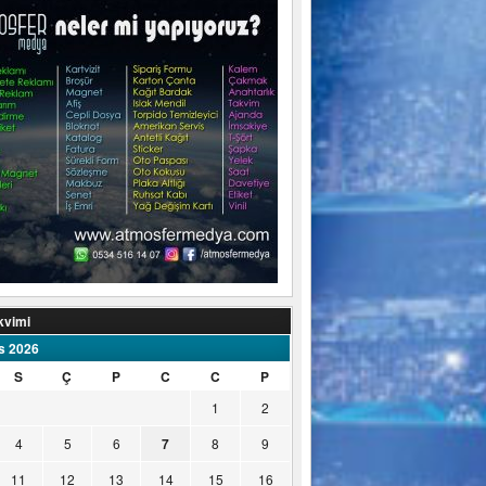
kvimi
s 2026
S
Ç
P
C
C
P
1
2
4
5
6
7
8
9
11
12
13
14
15
16