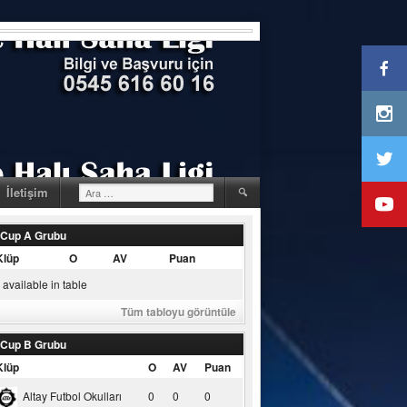
Arama:
İletişim
 Cup A Grubu
Klüp
O
AV
Puan
available in table
Tüm tabloyu görüntüle
 Cup B Grubu
Klüp
O
AV
Puan
Altay Futbol Okulları
0
0
0