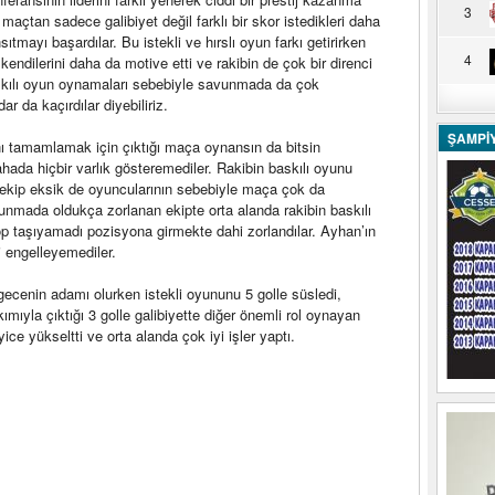
3
 maçtan sadece galibiyet değil farklı bir skor istedikleri daha
ıtmayı başardılar. Bu istekli ve hırslı oyun farkı getirirken
4
 kendilerini daha da motive etti ve rakibin de çok bir direnci
askılı oyun oynamaları sebebiyle savunmada da çok
r da kaçırdılar diyebiliriz.
ŞAMPİ
nı tamamlamak için çıktığı maça oynansın da bitsin
hada hiçbir varlık gösteremediler. Rakibin baskılı oyunu
 ekip eksik de oyuncularının sebebiyle maça çok da
unmada oldukça zorlanan ekipte orta alanda rakibin baskılı
 taşıyamadı pozisyona girmekte dahi zorlandılar. Ayhan’ın
 engelleyemediler.
ecenin adamı olurken istekli oyununu 5 golle süsledi,
ıyla çıktığı 3 golle galibiyette diğer önemli rol oynayan
ce yükseltti ve orta alanda çok iyi işler yaptı.