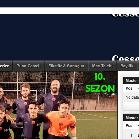
erler
Puan Cetveli
Fikstür & Sonuçlar
Maç Talebi
Bayilik
Master
Pos
No data 
Master
Pos
1