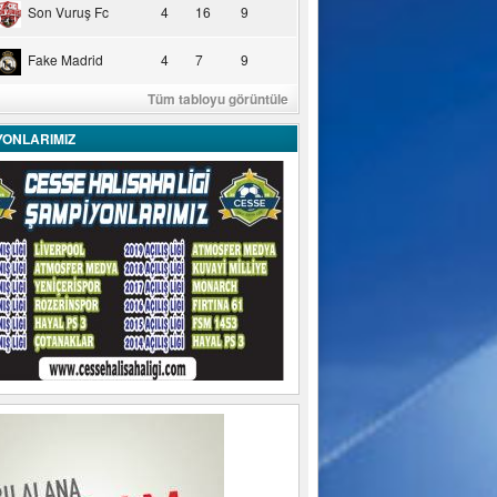
Son Vuruş Fc
4
16
9
Fake Madrid
4
7
9
Tüm tabloyu görüntüle
YONLARIMIZ