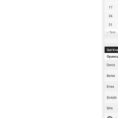
17
24
31
« Tem
Gol Kral
Oyunc
Deniz
Berke
Enes
Şuayip
İdris