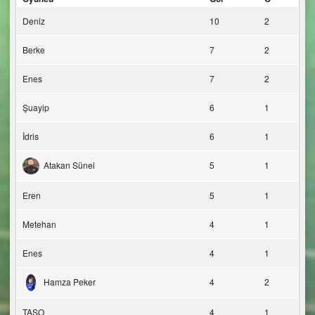
Deniz
10
2
Berke
7
2
Enes
7
2
Şuayip
6
1
İdris
6
1
Atakan Sünel
5
1
Eren
5
1
Metehan
4
1
Enes
4
1
Hamza Peker
4
2
TAŞO
4
1