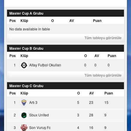
navigation
Master Cup A Grubu
Pos
Klüp
O
AV
Puan
No data available in table
Tüm tabloyu görüntüle
Master Cup B Grubu
Pos
Klüp
O
AV
Puan
1
Altay Futbol Okulları
0
0
0
Tüm tabloyu görüntüle
Master Cup C Grubu
Pos
Klüp
O
AV
Puan
1
Artı 3
5
23
15
2
Sbux United
3
28
9
3
Son Vuruş Fc
4
16
9