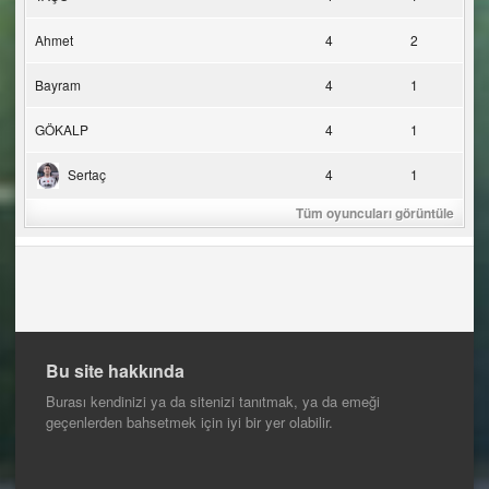
Ahmet
4
2
Bayram
4
1
GÖKALP
4
1
Sertaç
4
1
Tüm oyuncuları görüntüle
Bu site hakkında
Burası kendinizi ya da sitenizi tanıtmak, ya da emeği
geçenlerden bahsetmek için iyi bir yer olabilir.