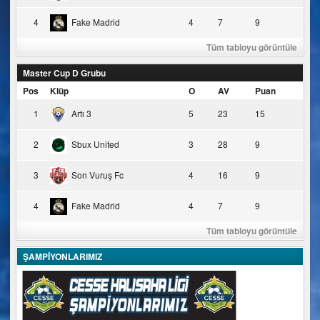
4
Fake Madrid
4
7
9
Tüm tabloyu görüntüle
Master Cup D Grubu
Pos
Klüp
O
AV
Puan
1
Artı 3
5
23
15
2
Sbux United
3
28
9
3
Son Vuruş Fc
4
16
9
4
Fake Madrid
4
7
9
Tüm tabloyu görüntüle
ŞAMPİYONLARIMIZ