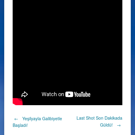
Post
Last Shot Son Dakikada
←
Yeşilyayla Galibiyetle
Güldü!
→
Başladı!