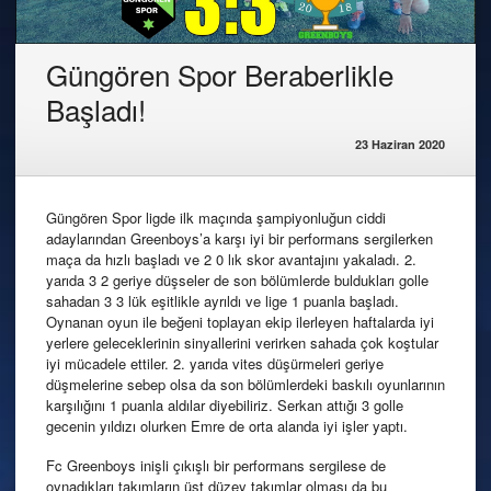
Güngören Spor Beraberlikle
Başladı!
23 Haziran 2020
Güngören Spor ligde ilk maçında şampiyonluğun ciddi
adaylarından Greenboys’a karşı iyi bir performans sergilerken
maça da hızlı başladı ve 2 0 lık skor avantajını yakaladı. 2.
yarıda 3 2 geriye düşseler de son bölümlerde buldukları golle
sahadan 3 3 lük eşitlikle ayrıldı ve lige 1 puanla başladı.
Oynanan oyun ile beğeni toplayan ekip ilerleyen haftalarda iyi
yerlere geleceklerinin sinyallerini verirken sahada çok koştular
iyi mücadele ettiler. 2. yarıda vites düşürmeleri geriye
düşmelerine sebep olsa da son bölümlerdeki baskılı oyunlarının
karşılığını 1 puanla aldılar diyebiliriz. Serkan attığı 3 golle
gecenin yıldızı olurken Emre de orta alanda iyi işler yaptı.
Fc Greenboys inişli çıkışlı bir performans sergilese de
oynadıkları takımların üst düzey takımlar olması da bu