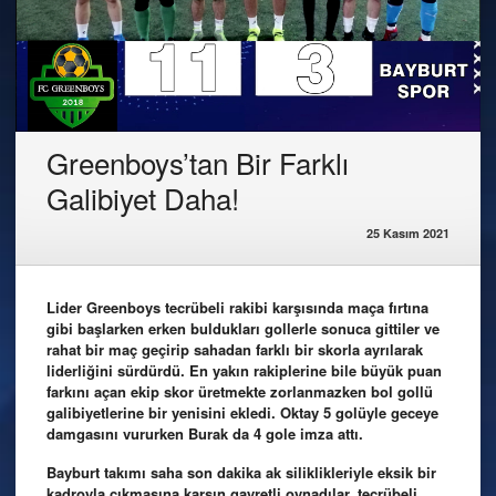
Greenboys’tan Bir Farklı
Galibiyet Daha!
25 Kasım 2021
Lider Greenboys tecrübeli rakibi karşısında maça fırtına
gibi başlarken erken buldukları gollerle sonuca gittiler ve
rahat bir maç geçirip sahadan farklı bir skorla ayrılarak
liderliğini sürdürdü. En yakın rakiplerine bile büyük puan
farkını açan ekip skor üretmekte zorlanmazken bol gollü
galibiyetlerine bir yenisini ekledi. Oktay 5 golüyle geceye
damgasını vururken Burak da 4 gole imza attı.
Bayburt takımı saha son dakika ak siliklikleriyle eksik bir
kadroyla çıkmasına karşın gayretli oynadılar, tecrübeli