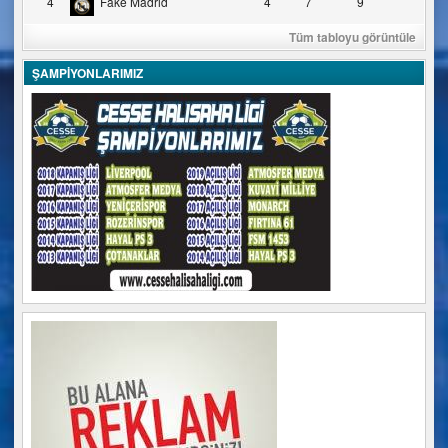
4
Fake Madrid
4
7
9
Tüm tabloyu görüntüle
ŞAMPİYONLARIMIZ