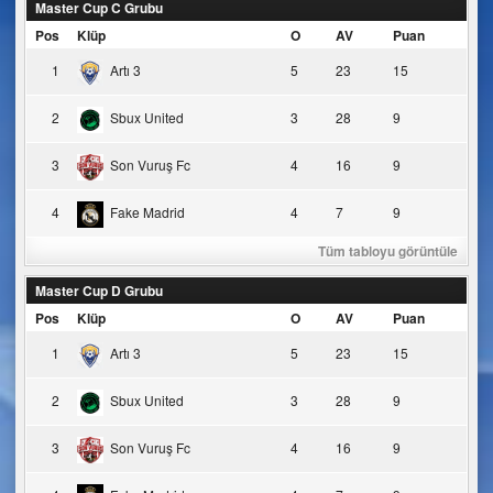
Master Cup C Grubu
Pos
Klüp
O
AV
Puan
1
Artı 3
5
23
15
2
Sbux United
3
28
9
3
Son Vuruş Fc
4
16
9
4
Fake Madrid
4
7
9
Tüm tabloyu görüntüle
Master Cup D Grubu
Pos
Klüp
O
AV
Puan
1
Artı 3
5
23
15
2
Sbux United
3
28
9
3
Son Vuruş Fc
4
16
9