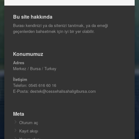
Bu site hakkında
Burası kendinizi ya da sitenizi tanıtmak, ya da emeği
geçenlerden bahsetmek için iyi bir yer olabilir.
Konumumuz
Adres
Merkez / Bursa / Turkey
İletişim
Telefon:
0545 616 60 16
E-Posta: destek@cessehalisahaligibursa.com
Meta
Oturum aç
Kayıt akışı