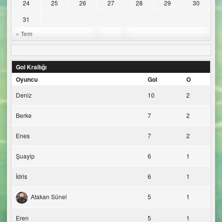
24
25
26
27
28
29
30
31
« Tem
Gol Krallığı
Oyuncu
Gol
O
Deniz
10
2
Berke
7
2
Enes
7
2
Şuayip
6
1
İdris
6
1
Atakan Sünel
5
1
Eren
5
1