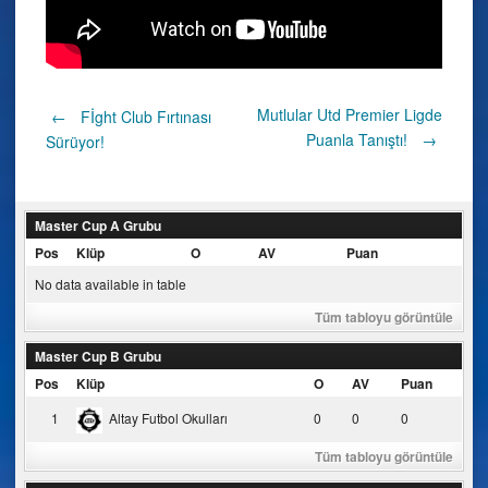
Post
Mutlular Utd Premier Ligde
←
Fİght Club Fırtınası
Puanla Tanıştı!
→
Sürüyor!
navigation
Master Cup A Grubu
Pos
Klüp
O
AV
Puan
No data available in table
Tüm tabloyu görüntüle
Master Cup B Grubu
Pos
Klüp
O
AV
Puan
1
Altay Futbol Okulları
0
0
0
Tüm tabloyu görüntüle