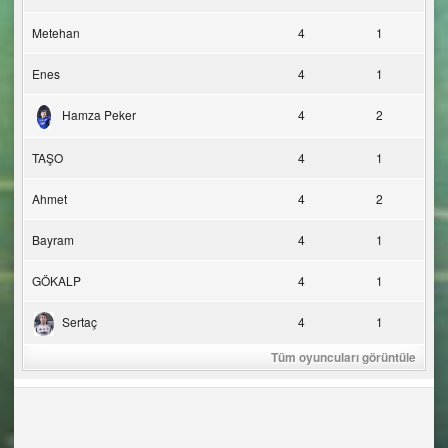
Metehan
4
1
Enes
4
1
Hamza Peker
4
2
TAŞO
4
1
Ahmet
4
2
Bayram
4
1
GÖKALP
4
1
Sertaç
4
1
Tüm oyuncuları görüntüle