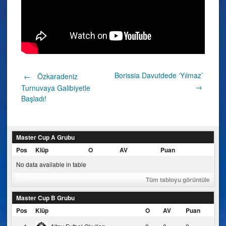
Post
Borissia Davutdede ‘Yılmaz’
←
Özkaradeniz
→
Turnuvaya Galibiyetle
Başladı!
navigation
Master Cup A Grubu
Pos
Klüp
O
AV
Puan
No data available in table
Tüm tabloyu görüntüle
Master Cup B Grubu
Pos
Klüp
O
AV
Puan