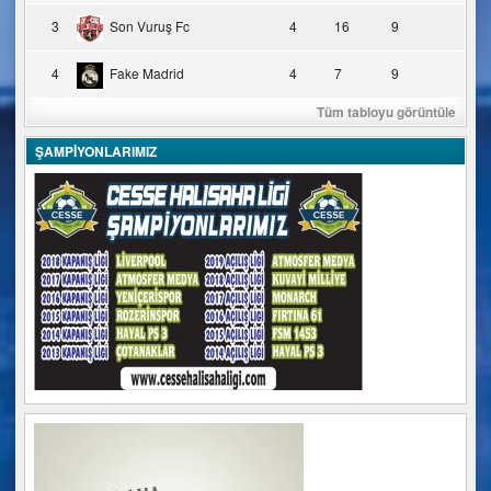
3
Son Vuruş Fc
4
16
9
4
Fake Madrid
4
7
9
Tüm tabloyu görüntüle
ŞAMPİYONLARIMIZ