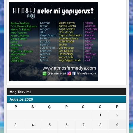
Maç Takvimi
Ağustos 2026
P
S
Ç
P
C
C
P
1
2
3
4
5
6
7
8
9