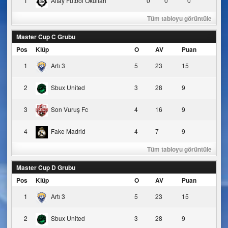
1
Altay Futbol Okulları
0
0
0
Tüm tabloyu görüntüle
Master Cup C Grubu
Pos
Klüp
O
AV
Puan
1
Artı 3
5
23
15
2
Sbux United
3
28
9
3
Son Vuruş Fc
4
16
9
4
Fake Madrid
4
7
9
Tüm tabloyu görüntüle
Master Cup D Grubu
Pos
Klüp
O
AV
Puan
1
Artı 3
5
23
15
2
Sbux United
3
28
9