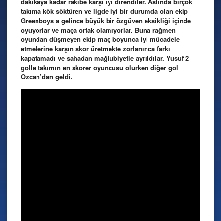
dakikaya kadar rakibe karşı iyi direndiler. Aslında birçok
takıma kök söktüren ve ligde iyi bir durumda olan ekip
Greenboys a gelince büyük bir özgüven eksikliği içinde
oyuyorlar ve maça ortak olamıyorlar. Buna rağmen
oyundan düşmeyen ekip maç boyunca iyi mücadele
etmelerine karşın skor üretmekte zorlanınca farkı
kapatamadı ve sahadan mağlubiyetle ayrıldılar. Yusuf 2
golle takımın en skorer oyuncusu olurken diğer gol
Özcan’dan geldi.