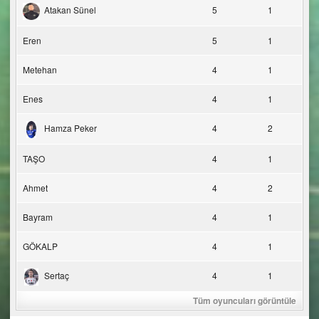
Atakan Sünel
5
1
Eren
5
1
Metehan
4
1
Enes
4
1
Hamza Peker
4
2
TAŞO
4
1
Ahmet
4
2
Bayram
4
1
GÖKALP
4
1
Sertaç
4
1
Tüm oyuncuları görüntüle