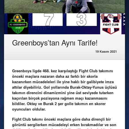
Greenboys’tan Aynı Tarife!
19 Kasım 2021
Greenboys ligde 468. kez karşılaştığı Fight Club takımını
önceki maçlara nazaran daha az farklı bir skorla
kazanırken mücadeleleri ile yine haklı bir galibiyete imza
attılar diyebiliriz. Gol yollarında Burak-Oktay-Yunus üçlüsü
takımın direncini dinamizmini yine üst seviyede tutarken
kaçırılan birçok pozisyona rağmen maçı kazanmasını
bildiler. Oktay ve Burak 2 şer golle takımın en skorer
oyuncuları oldular.
Fight Club takımı önceki maçlara göre daha dirençli bir
görüntü sergilerken mücadeleyi erken bırakmadılar ve son