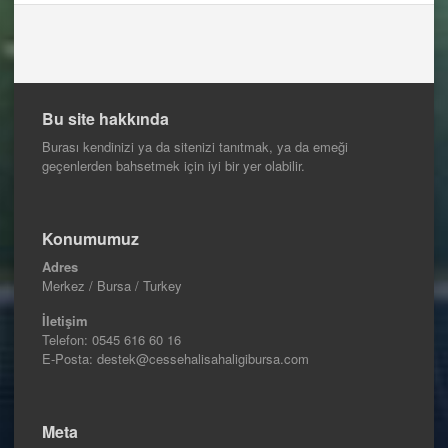
Bu site hakkında
Burası kendinizi ya da sitenizi tanıtmak, ya da emeği
geçenlerden bahsetmek için iyi bir yer olabilir.
Konumumuz
Adres
Merkez / Bursa / Turkey
İletişim
Telefon:
0545 616 60 16
E-Posta: destek@cessehalisahaligibursa.com
Meta