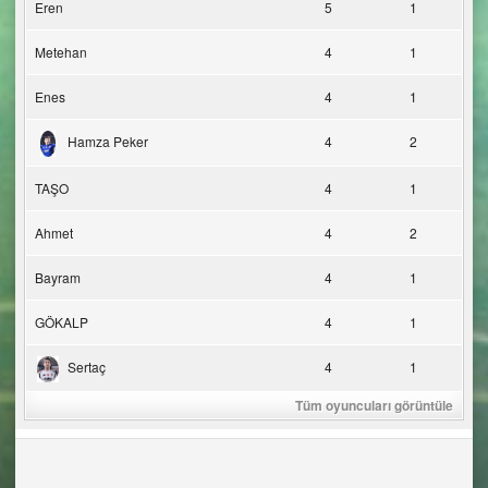
Eren
5
1
Metehan
4
1
Enes
4
1
Hamza Peker
4
2
TAŞO
4
1
Ahmet
4
2
Bayram
4
1
GÖKALP
4
1
Sertaç
4
1
Tüm oyuncuları görüntüle