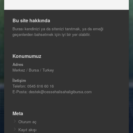
Bu site hakkında
Burası kendinizi ya da sitenizi tanıtmak, ya da emeği
geçenlerden bahsetmek için iyi bir yer olabilir.
Konumumuz
Adres
Merkez / Bursa / Turkey
İletişim
Telefon:
0545 616 60 16
E-Posta: destek@cessehalisahaligibursa.com
Meta
Oturum aç
Kayıt akışı