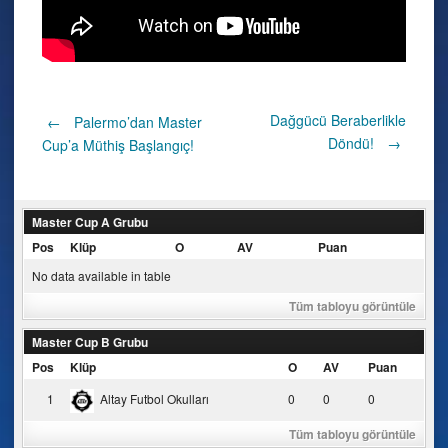
Post
Dağgücü Beraberlikle
←
Palermo’dan Master
Döndü!
→
Cup’a Müthiş Başlangıç!
navigation
Master Cup A Grubu
Pos
Klüp
O
AV
Puan
No data available in table
Tüm tabloyu görüntüle
Master Cup B Grubu
Pos
Klüp
O
AV
Puan
1
Altay Futbol Okulları
0
0
0
Tüm tabloyu görüntüle