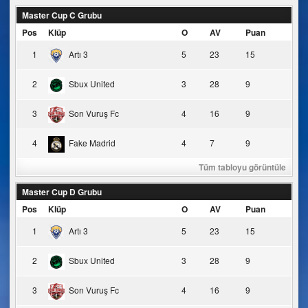
Master Cup C Grubu
Pos
Klüp
O
AV
Puan
1
Artı 3
5
23
15
2
Sbux United
3
28
9
3
Son Vuruş Fc
4
16
9
4
Fake Madrid
4
7
9
Tüm tabloyu görüntüle
Master Cup D Grubu
Pos
Klüp
O
AV
Puan
1
Artı 3
5
23
15
2
Sbux United
3
28
9
3
Son Vuruş Fc
4
16
9