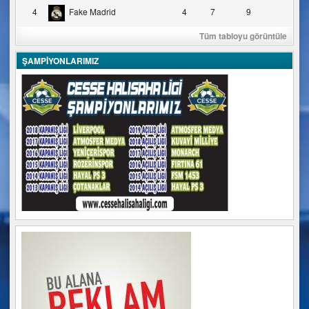
4
Fake Madrid
4
7
9
Tüm tabloyu görüntüle
ŞAMPİYONLARIMIZ