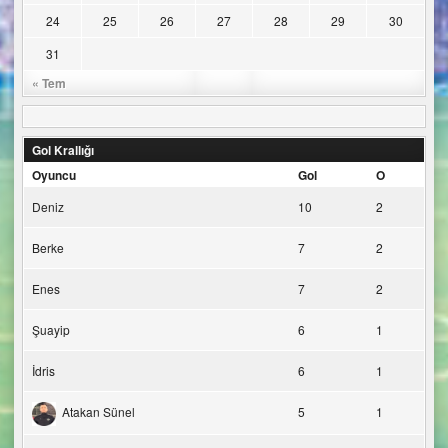
24
25
26
27
28
29
30
31
« Tem
Gol Krallığı
Oyuncu
Gol
O
Deniz
10
2
Berke
7
2
Enes
7
2
Şuayip
6
1
İdris
6
1
Atakan Sünel
5
1