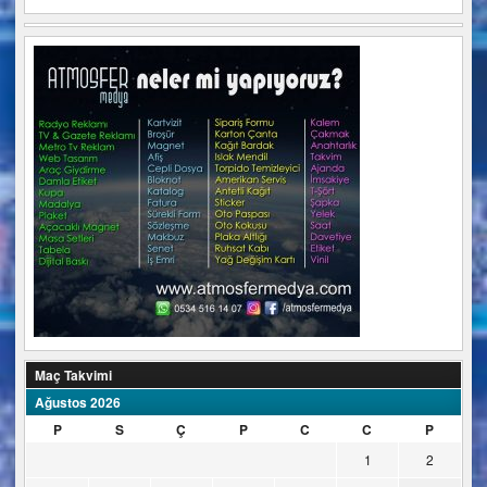
Maç Takvimi
Ağustos 2026
P
S
Ç
P
C
C
P
1
2