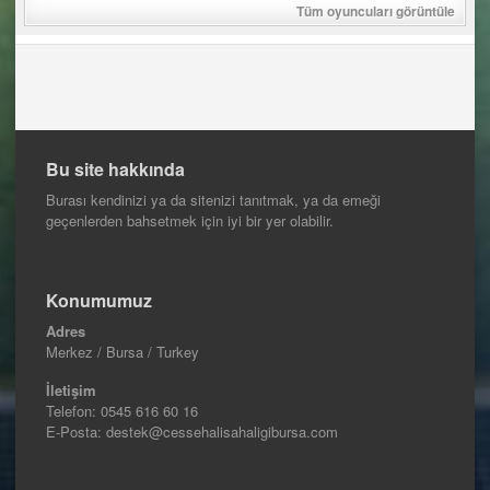
Tüm oyuncuları görüntüle
Bu site hakkında
Burası kendinizi ya da sitenizi tanıtmak, ya da emeği
geçenlerden bahsetmek için iyi bir yer olabilir.
Konumumuz
Adres
Merkez / Bursa / Turkey
İletişim
Telefon:
0545 616 60 16
E-Posta: destek@cessehalisahaligibursa.com