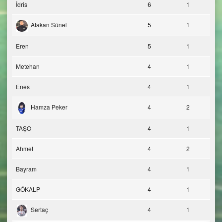
İdris
6
1
Atakan Sünel
5
1
Eren
5
1
Metehan
4
1
Enes
4
1
Hamza Peker
4
2
TAŞO
4
1
Ahmet
4
2
Bayram
4
1
GÖKALP
4
1
Sertaç
4
1