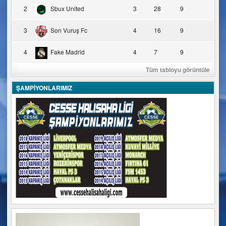
2
Sbux United
3
28
9
3
Son Vuruş Fc
4
16
9
4
Fake Madrid
4
7
9
Tüm tabloyu görüntüle
ŞAMPİYONLARIMIZ