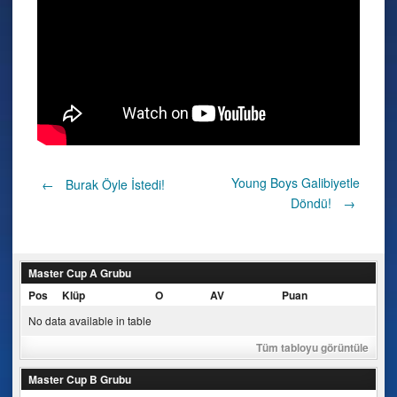
Post
Young Boys Galibiyetle
←
Burak Öyle İstedi!
Döndü!
→
navigation
Master Cup A Grubu
Pos
Klüp
O
AV
Puan
No data available in table
Tüm tabloyu görüntüle
Master Cup B Grubu