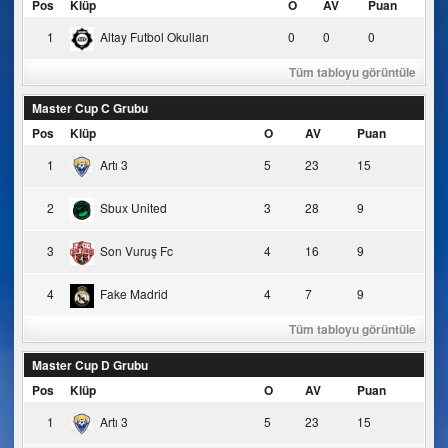
Pos
Klüp
O
AV
Puan
1
Altay Futbol Okulları
0
0
0
Tüm tabloyu görüntüle
Master Cup C Grubu
Pos
Klüp
O
AV
Puan
1
Artı 3
5
23
15
2
Sbux United
3
28
9
3
Son Vuruş Fc
4
16
9
4
Fake Madrid
4
7
9
Tüm tabloyu görüntüle
Master Cup D Grubu
Pos
Klüp
O
AV
Puan
1
Artı 3
5
23
15