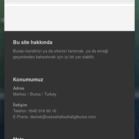
Bu site hakkında
Burası kendinizi ya da sitenizi tanıtmak, ya da emeği
geçenlerden bahsetmek için iyi bir yer olabilir.
Konumumuz
Adres
Merkez / Bursa / Turkey
İletişim
Telefon:
0545 616 60 16
E-Posta: destek@cessehalisahaligibursa.com