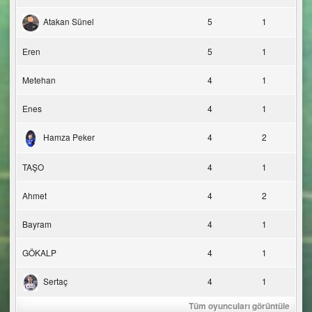
Atakan Sünel
5
1
Eren
5
1
Metehan
4
1
Enes
4
1
Hamza Peker
4
2
TAŞO
4
1
Ahmet
4
2
Bayram
4
1
GÖKALP
4
1
Sertaç
4
1
Tüm oyuncuları görüntüle