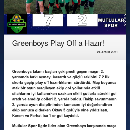
Greenboys Play Off a Hazır!
24 Aralık 2021
Greenboys takımı başları çekişmeli geçen maçın 2.
yarısında farkı açmayı başardı ve güçlü rakibini 7 2 lik
skorla geçip play off hazırlıklarını sürdürdü. Maç boyunca
atak bir oyun sergileyen ekip gol yollarında etkili
silahlarını iyi kullanırken uzaktan etkili şutlarla sürekli gol
aradı ve aradığı golleri 2. yarıda buldu. Rakip savunmanın
2. yarıda oyun disiplininden komasını iyi değerlendiren
ekip sonuca giderken Oktay 5 golüyle yine yıldızlaştı,
Kerem ve Ferhat ise 1 er gol kaydetti.
Mutlular Spor ligde lider olan Greenboys karşısında maça