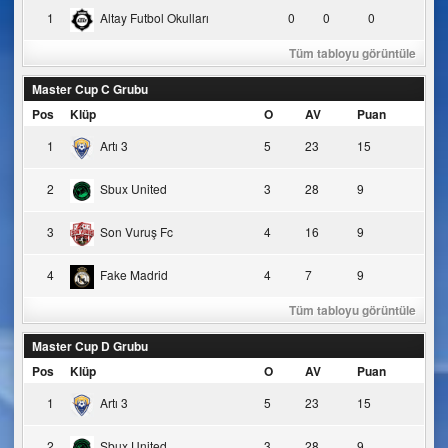
1
Altay Futbol Okulları
0
0
0
Tüm tabloyu görüntüle
Master Cup C Grubu
Pos
Klüp
O
AV
Puan
1
Artı 3
5
23
15
2
Sbux United
3
28
9
3
Son Vuruş Fc
4
16
9
4
Fake Madrid
4
7
9
Tüm tabloyu görüntüle
Master Cup D Grubu
Pos
Klüp
O
AV
Puan
1
Artı 3
5
23
15
2
Sbux United
3
28
9