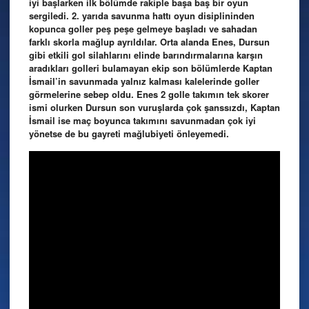
iyi başlarken ilk bölümde rakiple başa baş bir oyun
sergiledi. 2. yarıda savunma hattı oyun disiplininden
kopunca goller peş peşe gelmeye başladı ve sahadan
farklı skorla mağlup ayrıldılar. Orta alanda Enes, Dursun
gibi etkili gol silahlarını elinde barındırmalarına karşın
aradıkları golleri bulamayan ekip son bölümlerde Kaptan
İsmail’in savunmada yalnız kalması kalelerinde goller
görmelerine sebep oldu. Enes 2 golle takımın tek skorer
ismi olurken Dursun son vuruşlarda çok şanssızdı, Kaptan
İsmail ise maç boyunca takımını savunmadan çok iyi
yönetse de bu gayreti mağlubiyeti önleyemedi.