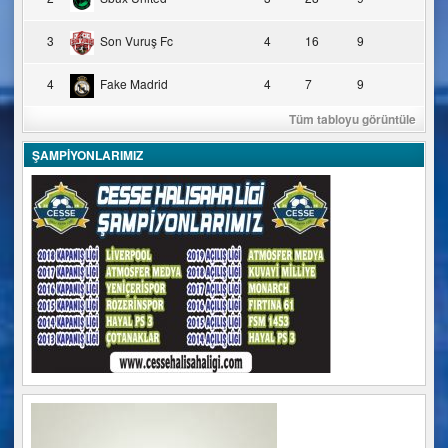
3
Son Vuruş Fc
4
16
9
4
Fake Madrid
4
7
9
Tüm tabloyu görüntüle
ŞAMPİYONLARIMIZ