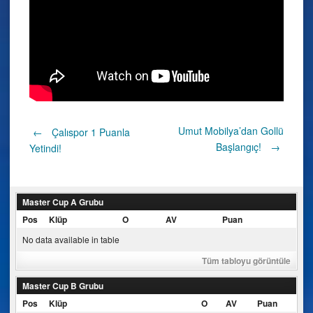
Post
Umut Mobilya’dan Gollü
←
Çalıspor 1 Puanla
Başlangıç!
→
Yetindi!
navigation
Master Cup A Grubu
Pos
Klüp
O
AV
Puan
No data available in table
Tüm tabloyu görüntüle
Master Cup B Grubu
Pos
Klüp
O
AV
Puan