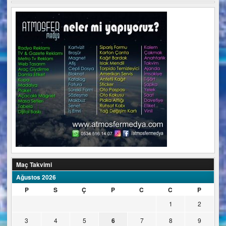
Maç Takvimi
Ağustos 2026
P
S
Ç
P
C
C
P
1
2
3
4
5
6
7
8
9