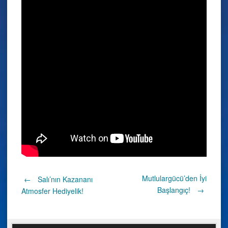
Post
Mutlulargücü’den İyi
←
Salı’nın Kazananı
Başlangıç!
→
Atmosfer Hediyelik!
navigation