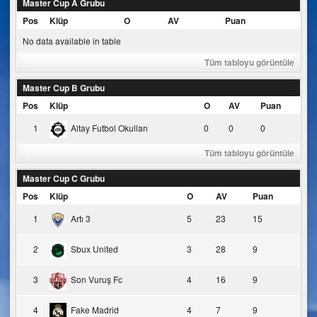
Master Cup A Grubu
Pos
Klüp
O
AV
Puan
No data available in table
Tüm tabloyu görüntüle
Master Cup B Grubu
Pos
Klüp
O
AV
Puan
1
Altay Futbol Okulları
0
0
0
Tüm tabloyu görüntüle
Master Cup C Grubu
Pos
Klüp
O
AV
Puan
1
Artı 3
5
23
15
2
Sbux United
3
28
9
3
Son Vuruş Fc
4
16
9
4
Fake Madrid
4
7
9