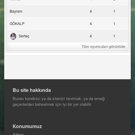
Bayram
4
1
GÖKALP
4
1
Sertaç
4
1
Tüm oyuncuları görüntüle
Bu site hakkında
Burası kendinizi ya da sitenizi tanıtmak, ya da emeği
geçenlerden bahsetmek için iyi bir yer olabilir.
Konumumuz
Adres