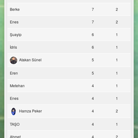
Berke
7
2
Enes
7
2
Şuayip
6
1
İdris
6
1
Atakan Sünel
5
1
Eren
5
1
Metehan
4
1
Enes
4
1
Hamza Peker
4
2
TAŞO
4
1
Ahmet
4
2