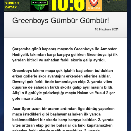
Greenboys Gümbür Gümbür!
18 Haziran 2021
Çarşamba günü kapanış maçında Greenboys ile Atmosfer
Hediyelik takımları karşı karşıya gelirken Greenboys işi ilk
yarıdan bitirdi ve sahadan farklı skorla galip ayrıldı.
Greenboys takımı maça çok iştahlı başlarken buldukları
erken gollerle skor avantajını erkenden ellerine aldılar.
Devreyi çok farklı önde tamamlayan ekip 2. yarıda vites
düşürse de sahadan farklı skorla galip ayrılmasını bildi.
Aliş’in 5 golüyle yıldızlaştığı maçta Hakan ve Yusuf 2 şer
gole imza attılar.
Acar Spor uzun bir aranın ardından lige dönüş yaparken
maça istedikleri gibi başlayamazlarken ilk yarıda
beklemedikleri bir skorla karşı karşıya kaldılar. 2. yarıda
vites arttıran ekip goller bulsalar da farkı kapatamazken
sahadan farklı skorla mağlup ayrıldılar. 2. yarıda