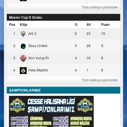
Tüm tabloyu görüntüle
Master Cup D Grubu
Pos
Klüp
O
AV
Puan
1
Artı 3
5
23
15
2
Sbux United
3
28
9
3
Son Vuruş Fc
4
16
9
4
Fake Madrid
4
7
9
Tüm tabloyu görüntüle
ŞAMPİYONLARIMIZ