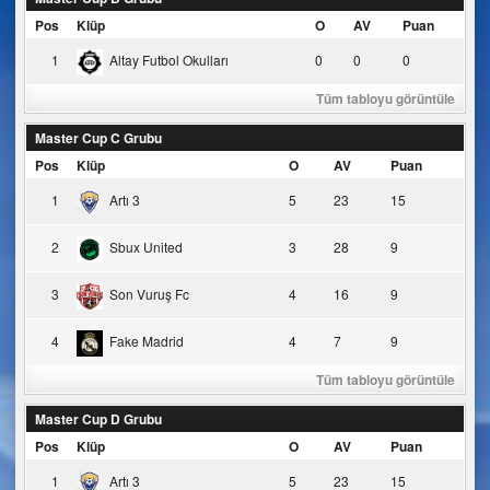
Pos
Klüp
O
AV
Puan
1
Altay Futbol Okulları
0
0
0
Tüm tabloyu görüntüle
Master Cup C Grubu
Pos
Klüp
O
AV
Puan
1
Artı 3
5
23
15
2
Sbux United
3
28
9
3
Son Vuruş Fc
4
16
9
4
Fake Madrid
4
7
9
Tüm tabloyu görüntüle
Master Cup D Grubu
Pos
Klüp
O
AV
Puan
1
Artı 3
5
23
15