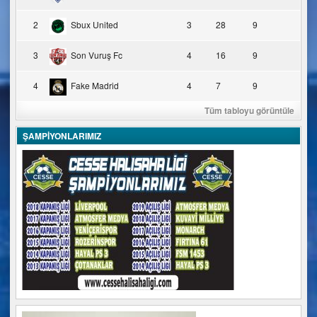
2
Sbux United
3
28
9
3
Son Vuruş Fc
4
16
9
4
Fake Madrid
4
7
9
Tüm tabloyu görüntüle
ŞAMPİYONLARIMIZ