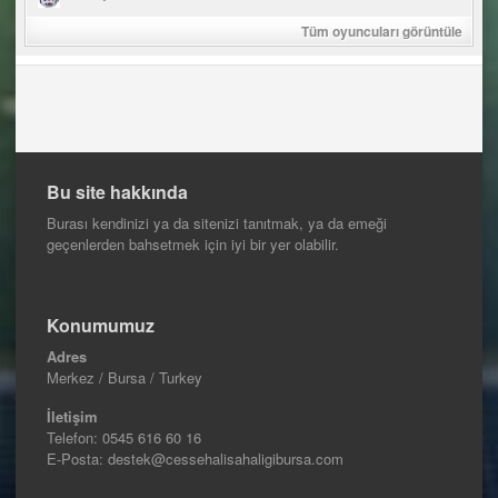
Tüm oyuncuları görüntüle
Bu site hakkında
Burası kendinizi ya da sitenizi tanıtmak, ya da emeği
geçenlerden bahsetmek için iyi bir yer olabilir.
Konumumuz
Adres
Merkez / Bursa / Turkey
İletişim
Telefon:
0545 616 60 16
E-Posta: destek@cessehalisahaligibursa.com