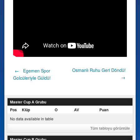
Post
Osmanlı Ruhu Geri Döndü!
←
Egemen Spor
→
Golcüleriyle Güldü!
navigation
Master Cup A Grubu
Pos
Klüp
O
AV
Puan
No data available in table
Tüm tabloyu görüntüle
Master Cup B Grubu