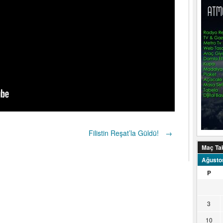
Filistin Reşat’la Güldü!
→
Maç Ta
Ağusto
P
3
10