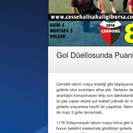
Gol Düellosunda Puanla
Çernobil takımı maça istediği gibi başlayamas
gollerle skor avantajını eline aldı. İlerleyen
avantajını koruyamayan ekip son dakikalarda 
iyi pas yapan ekipte şut isabeti yüksek bir 
gollerle izleyenlere keyifli bir yaşattılar. N
da maçı 3 golle tamamladı.
1178 Süleymanşah takımı maça fırtına gibi ba
bunun bedelini kalelerinde gördükleri goller