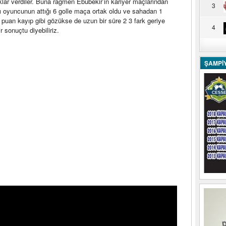
lar verdiler. Buna rağmen Ebubekir’in kariyer maçlarından
3
ı oyuncunun attığı 6 golle maça ortak oldu ve sahadan 1
1 puan kayıp gibi gözükse de uzun bir süre 2 3 fark geriye
4
 sonuçtu diyebiliriz.
ŞAMPİ