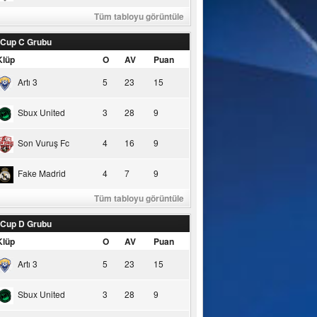
Tüm tabloyu görüntüle
 Cup C Grubu
Klüp
O
AV
Puan
Artı 3
5
23
15
Sbux United
3
28
9
Son Vuruş Fc
4
16
9
Fake Madrid
4
7
9
Tüm tabloyu görüntüle
 Cup D Grubu
Klüp
O
AV
Puan
Artı 3
5
23
15
Sbux United
3
28
9