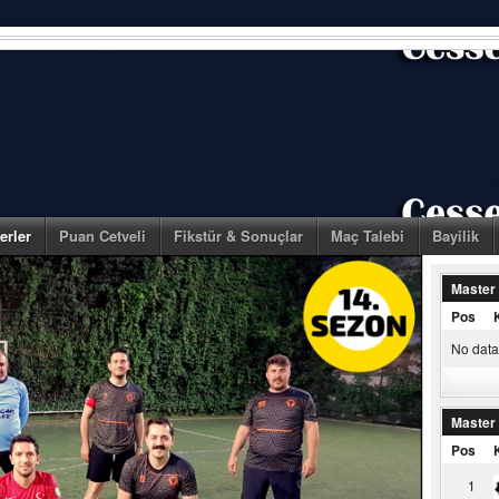
erler
Puan Cetveli
Fikstür & Sonuçlar
Maç Talebi
Bayilik
Master
Pos
No data 
Master
Pos
1