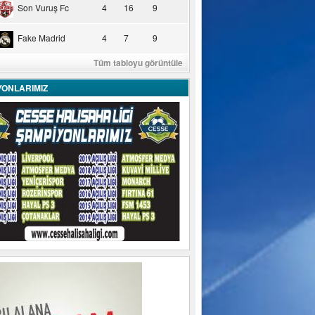
Son Vuruş Fc
4
16
9
Fake Madrid
4
7
9
Tüm tabloyu görüntüle
YONLARIMIZ