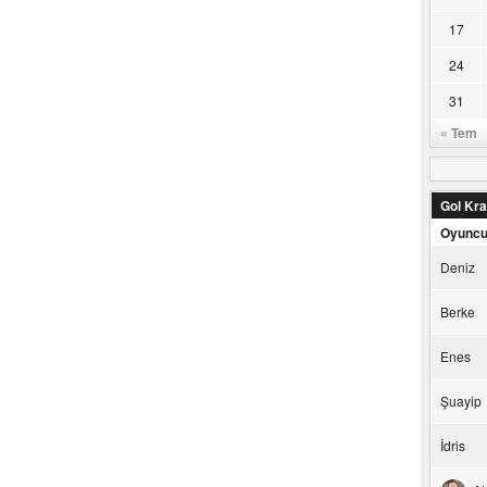
17
24
31
« Tem
Gol Kral
Oyunc
Deniz
Berke
Enes
Şuayip
İdris