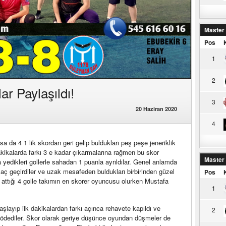
Master
Pos
1
2
r Paylaşıldı!
3
20 Haziran 2020
4
a da 4 1 lik skordan geri gelip buldukları peş peşe jeneriklik
 dakikalarda farkı 3 e kadar çıkarmalarına rağmen bu skor
Master
yedikleri gollerle sahadan 1 puanla ayrıldılar. Genel anlamda
maç geçirdiler ve uzak mesafeden buldukları birbirinden güzel
Pos
aim attığı 4 golle takımın en skorer oyuncusu olurken Mustafa
1
şlayıp ilk dakikalardan farkı açınca rehavete kapıldı ve
2
le ödediler. Skor olarak geriye düşünce oyundan düşmeler de