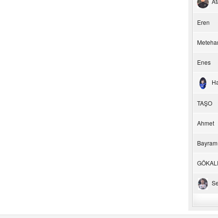
At
Eren
Meteha
Enes
H
TAŞO
Ahmet
Bayram
GÖKAL
Se