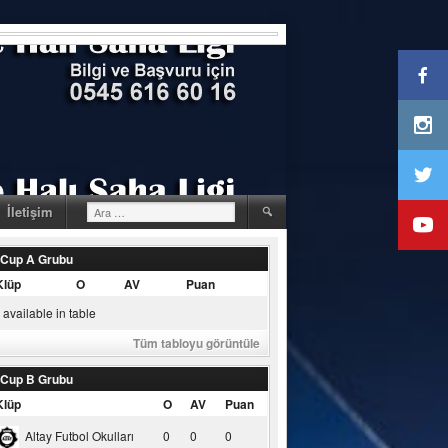
Arama:
İletişim
 Cup A Grubu
Klüp
O
AV
Puan
available in table
Tüm tabloyu görüntüle
 Cup B Grubu
Klüp
O
AV
Puan
Altay Futbol Okulları
0
0
0