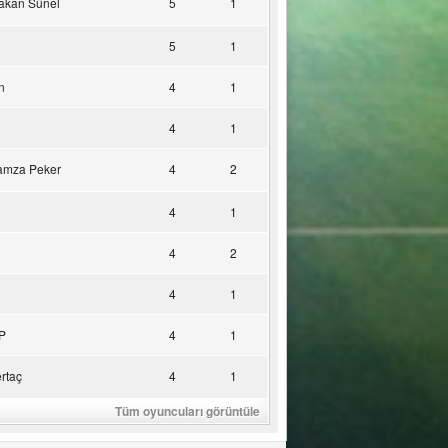
akan Sünel
5
1
5
1
n
4
1
4
1
amza Peker
4
2
4
1
4
2
4
1
P
4
1
rtaç
4
1
Tüm oyuncuları görüntüle