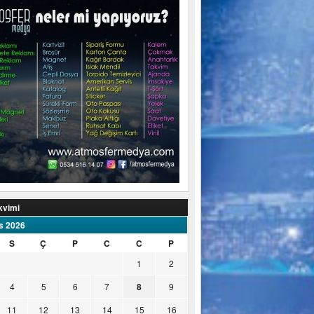
kvimi
s 2026
S
Ç
P
C
C
P
1
2
4
5
6
7
8
9
11
12
13
14
15
16