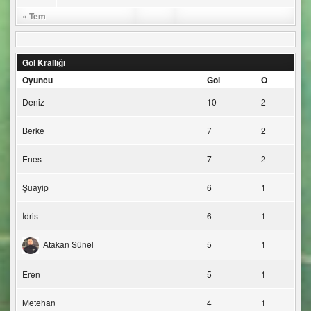
« Tem
Gol Krallığı
Oyuncu
Gol
O
Deniz
10
2
Berke
7
2
Enes
7
2
Şuayip
6
1
İdris
6
1
Atakan Sünel
5
1
Eren
5
1
Metehan
4
1