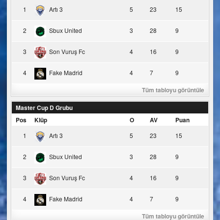
1
Artı 3
5
23
15
2
Sbux United
3
28
9
3
Son Vuruş Fc
4
16
9
4
Fake Madrid
4
7
9
Tüm tabloyu görüntüle
Master Cup D Grubu
Pos
Klüp
O
AV
Puan
1
Artı 3
5
23
15
2
Sbux United
3
28
9
3
Son Vuruş Fc
4
16
9
4
Fake Madrid
4
7
9
Tüm tabloyu görüntüle