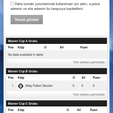
Daha sonraki yorumlarımda kullanılması için adım, e-posta
adresim ve site adresim bu tarayıcıya kaydedilsin.
Master Cup A Grubu
Pos
Klüp
O
AV
Puan
No data available in table
Tüm tabloyu görüntüle
Master Cup B Grubu
Pos
Klüp
O
AV
Puan
1
Altay Futbol Okulları
0
0
0
Tüm tabloyu görüntüle
Master Cup C Grubu
Pos
Klüp
O
AV
Puan