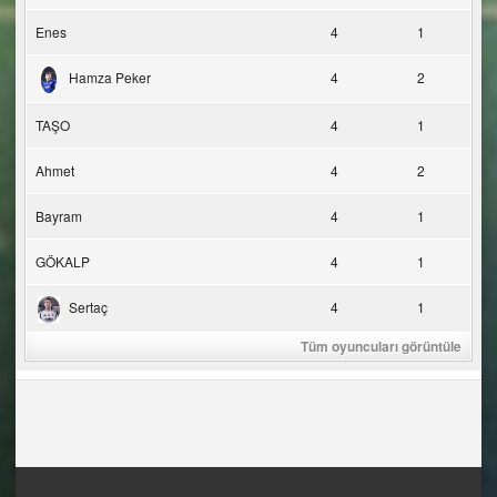
Enes
4
1
Hamza Peker
4
2
TAŞO
4
1
Ahmet
4
2
Bayram
4
1
GÖKALP
4
1
Sertaç
4
1
Tüm oyuncuları görüntüle