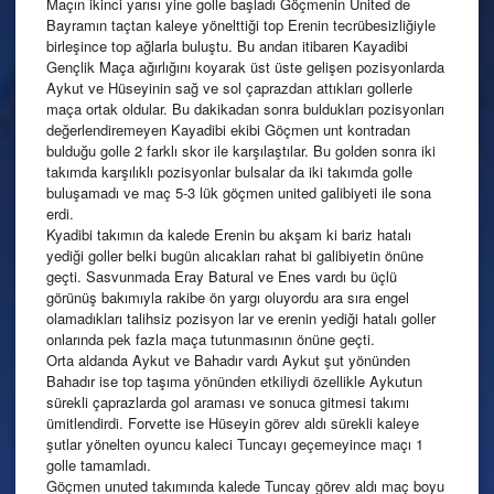
Maçın ikinci yarısı yine golle başladı Göçmenin United de
Bayramın taçtan kaleye yönelttiği top Erenin tecrübesizliğiyle
birleşince top ağlarla buluştu. Bu andan itibaren Kayadibi
Gençlik Maça ağırlığını koyarak üst üste gelişen pozisyonlarda
Aykut ve Hüseyinin sağ ve sol çaprazdan attıkları gollerle
maça ortak oldular. Bu dakikadan sonra buldukları pozisyonları
değerlendiremeyen Kayadibi ekibi Göçmen unt kontradan
bulduğu golle 2 farklı skor ile karşılaştılar. Bu golden sonra iki
takımda karşılıklı pozisyonlar bulsalar da iki takımda golle
buluşamadı ve maç 5-3 lük göçmen united galibiyeti ile sona
erdi.
Kyadibi takımın da kalede Erenin bu akşam ki bariz hatalı
yediği goller belki bugün alıcakları rahat bi galibiyetin önüne
geçti. Sasvunmada Eray Batural ve Enes vardı bu üçlü
görünüş bakımıyla rakibe ön yargı oluyordu ara sıra engel
olamadıkları talihsiz pozisyon lar ve erenin yediği hatalı goller
onlarında pek fazla maça tutunmasının önüne geçti.
Orta aldanda Aykut ve Bahadır vardı Aykut şut yönünden
Bahadır ise top taşıma yönünden etkiliydi özellikle Aykutun
sürekli çaprazlarda gol araması ve sonuca gitmesi takımı
ümitlendirdi. Forvette ise Hüseyin görev aldı sürekli kaleye
şutlar yönelten oyuncu kaleci Tuncayı geçemeyince maçı 1
golle tamamladı.
Göçmen unuted takımında kalede Tuncay görev aldı maç boyu