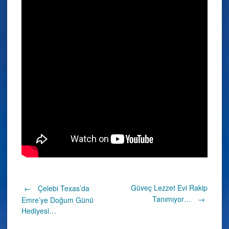
Post
Güveç Lezzet Evi Rakip
←
Çelebi Texas’da
Tanımıyor…
→
Emre’ye Doğum Günü
Hediyesi…
navigation