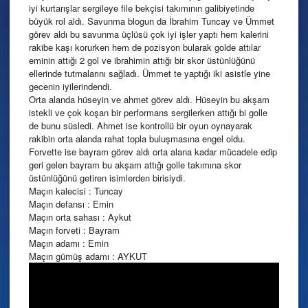
iyi kurtarışlar sergileye file bekçisi takımının galibiyetinde
büyük rol aldı. Savunma blogun da İbrahim Tuncay ve Ümmet
görev aldı bu savunma üçlüsü çok iyi işler yaptı hem kalerini
rakibe kaşı korurken hem de pozisyon bularak golde attılar
eminin attığı 2 gol ve ibrahimin attığı bir skor üstünlüğünü
ellerinde tutmalarını sağladı. Ümmet te yaptığı iki asistle yine
gecenin iyilerindendi.
Orta alanda hüseyin ve ahmet görev aldı. Hüseyin bu akşam
istekli ve çok koşan bir performans sergilerken attığı bi golle
de bunu süsledi. Ahmet ise kontrollü bir oyun oynayarak
rakibin orta alanda rahat topla buluşmasına engel oldu.
Forvette ise bayram görev aldı orta alana kadar mücadele edip
geri gelen bayram bu akşam attığı golle takımına skor
üstünlüğünü getiren isimlerden birisiydi.
Maçın kalecisi : Tuncay
Maçın defansı : Emin
Maçın orta sahası : Aykut
Maçın forveti : Bayram
Maçın adamı : Emin
Maçın gümüş adamı : AYKUT