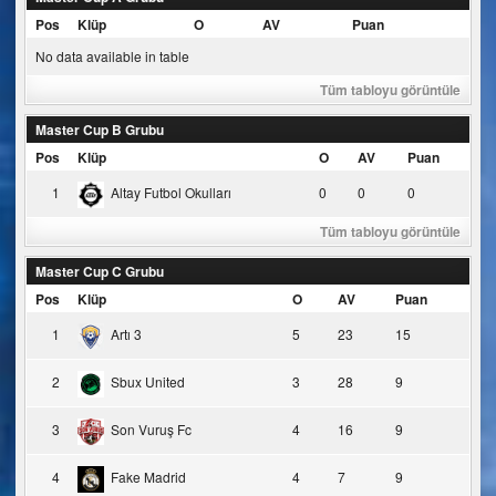
Pos
Klüp
O
AV
Puan
No data available in table
Tüm tabloyu görüntüle
Master Cup B Grubu
Pos
Klüp
O
AV
Puan
1
Altay Futbol Okulları
0
0
0
Tüm tabloyu görüntüle
Master Cup C Grubu
Pos
Klüp
O
AV
Puan
1
Artı 3
5
23
15
2
Sbux United
3
28
9
3
Son Vuruş Fc
4
16
9
4
Fake Madrid
4
7
9