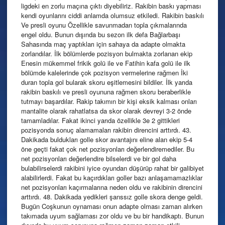
ligdeki en zorlu maçına çıktı diyebiliriz. Rakibin baskı yapması
kendi oyunlarını ciddi anlamda olumsuz etkiledi. Rakibin baskılı
Ve presli oyunu Özellikle savunmadan topla çıkmalarında
engel oldu. Bunun dışında bu sezon ilk defa Bağlarbaşı
Sahasında maç yaptıkları için sahaya da adapte olmakta
zorlandılar. İlk bölümlerde pozisyon bulmakta zorlanan ekip
Enesin mükemmel frikik golü ile ve Fatihin kafa golü ile ilk
bölümde kalelerinde çok pozisyon vermelerine rağmen İki
duran topla gol bularak skoru eşitlemesini bildiler. İlk yarıda
rakibin baskılı ve presli oyununa rağmen skoru beraberlikle
tutmayı başardılar. Rakip takımın bir kişi eksik kalması onları
mantalite olarak rahatlatsa da skor olarak devreyi 3-2 önde
tamamladılar. Fakat ikinci yarıda özellikle 3e 2 gittikleri
pozisyonda sonuç alamamaları rakibin direncini arttırdı. 43.
Dakikada buldukları golle skor avantajını eline alan ekip 5-4
öne geçti fakat çok net pozisyonları değerlendiremediler. Bu
net pozisyonları değerlendire bilselerdi ve bir gol daha
bulabilirselerdi rakibini iyice oyundan düşürüp rahat bir galibiyet
alabilirlerdi. Fakat bu kaçırdıkları goller bazı anlaşamamazlıklar
net pozisyonları kaçırmalarına neden oldu ve rakibinin direncini
arttırdı. 48. Dakikada yedikleri şanssız golle skora denge geldi.
Bugün Coşkunun oynaması onun adapte olması zaman alırken
takımada uyum sağlaması zor oldu ve bu bir handikaptı. Bunun