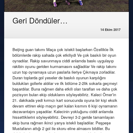
Geri Döndüler…
14 Ekim 2017
Beijing guan takımı Maça çok istekli başlarken Özellikle İlk
bölümlerde rakip sahada çok etkiliydi Ve çok baskılı bir oyun
oynadılar. Rakip savunmaya ciddi anlamda baskı uygulayıp
rakibin oyunu geriden kurmamasını sağladılar Ve rakip takımı
uzun top oynamaya uzun paslarla ileriye Çıkmaya zorladılar.
Duran toplarda gol yeseler de baskılı oyunun karşılığını
buldukları gollerle aldılar ve ilk bölüme 2-2lik sokarla geçmeyi
başardılar. Buna rağmen daha etkili olan tarafları ve daha çok
pozisyon bulan ekip olduklarını söyleyebiliriz. Kaleci Ömer’in
21. dakikada yedi kırmızı kart sonucunda oyuna bir kişi eksik
devam ettiren ekip maçın geri kalan kısmını 6 kişi oynamanın
dezavantajını yaşadılar. Kalecinin yokluğunu ciddi anlamda
hissettiklerini söyleyebiliriz. Devreyi 3-2 geride tamamlayan
ekip buna rağmen ikinci yarıya istekli başladılar. Peşpeşe
Mustafanın attığı 2 gol ile skoru eline almasını bildiler. Bu