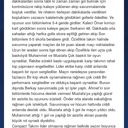
dakikalardan sonra tabii ki zaman zaman gol bulmak için
kontrolsüzce rakip kaleye yüklenen ekip savunmalarında
boşluk verdiler. Ve nitekim ilerleyen dakikalarda verdikleri
boşlukların cezasını kalelerinde gördükleri gollerle ödediler. Ve
oyunun son bölümlerine 5-4 geride girdiler. Kaleci Ömer kırmızı
kart gördükten sonra kaleye geçen Serkanın 48. Dakikada orta
sahadan attığı harika golle skora eşitliği getiren ekip Son
bölümlere 5-5 skorla berabere girdi. Özellikle takım halinde
savunma yaparak maçtan da bir puan alarak maçı noktaladılar.
Uzun bir aradan sonra lige dönen ekip Özellikle ileri uçta çok
baskılıydı Muhammet ve Mustafa Çok baskılı bir oyun
oynadılar. Rakibe sürekli baskı uygulayarak karşı takımın rahat
top yapmasın engellediler. Lider ekibe karşı ciddi anlamda
başarılı bir oyun sergilediler. Maçın neredeyse yarısından
fazlasını Bir kişi eksik oynamalarına rağmen çok ciddi Bir
performans sergilediler ve oldukça başarılı oynadılar. Bunun
dışında Berkay savunmada çok iyi işler yaptı. Ahmet’in son
bölümlerde hücuma destek vermesi Mustafa’ya yaptığı güzel
bir asistle bu oyununu süsledi. Önder orta alanda sakatlığına
rağmen çok istekliydi. Savunmaya ve hücum hattında ciddi
anlamda destek oldu. Mustafa attığı 3 gol ile maçın yıldızı oldu.
Muhammet attığı 1 gol ve yaptığı bir asistle alınan puanda
büyük rol oynadı diyebilirz.
Compact Takımı lider olmasına rağmen belkide sezon boyunca