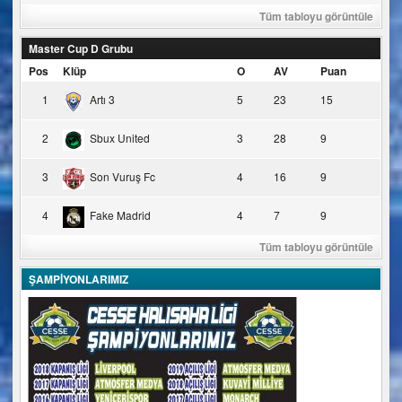
Tüm tabloyu görüntüle
Master Cup D Grubu
Pos
Klüp
O
AV
Puan
1
Artı 3
5
23
15
2
Sbux United
3
28
9
3
Son Vuruş Fc
4
16
9
4
Fake Madrid
4
7
9
Tüm tabloyu görüntüle
ŞAMPİYONLARIMIZ