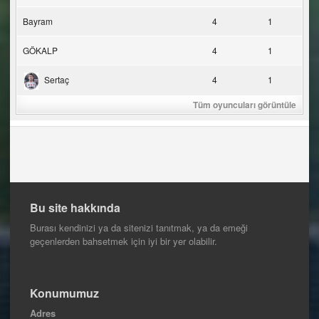
Bayram
4
1
GÖKALP
4
1
Sertaç
4
1
Tüm oyuncuları görüntüle
Bu site hakkında
Burası kendinizi ya da sitenizi tanıtmak, ya da emeği
geçenlerden bahsetmek için iyi bir yer olabilir.
Konumumuz
Adres