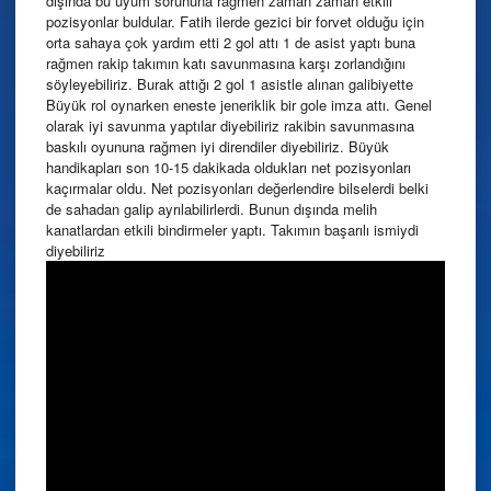
dışında bu uyum sorununa rağmen zaman zaman etkili
pozisyonlar buldular. Fatih ilerde gezici bir forvet olduğu için
orta sahaya çok yardım etti 2 gol attı 1 de asist yaptı buna
rağmen rakip takımın katı savunmasına karşı zorlandığını
söyleyebiliriz. Burak attığı 2 gol 1 asistle alınan galibiyette
Büyük rol oynarken eneste jeneriklik bir gole imza attı. Genel
olarak iyi savunma yaptılar diyebiliriz rakibin savunmasına
baskılı oyununa rağmen iyi direndiler diyebiliriz. Büyük
handikapları son 10-15 dakikada oldukları net pozisyonları
kaçırmalar oldu. Net pozisyonları değerlendire bilselerdi belki
de sahadan galip ayrılabilirlerdi.
Bunun dışında melih
kanatlardan etkili bindirmeler yaptı. Takımın başarılı ismiydi
diyebiliriz