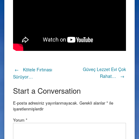
Post
Güveç Lezzet Evi Çok
←
Kötele Fırtınası
Rahat…
→
Sürüyor…
navigation
Start a Conversation
E-posta adresiniz yayınlanmayacak.
Gerekli alanlar
*
ile
işaretlenmişlerdir
Yorum
*