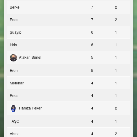
Berke
7
2
Enes
7
2
Şuayip
6
1
İdris
6
1
Atakan Sünel
5
1
Eren
5
1
Metehan
4
1
Enes
4
1
Hamza Peker
4
2
TAŞO
4
1
Ahmet
4
2