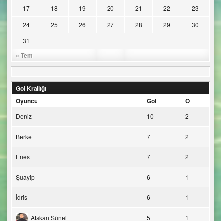
17
18
19
20
21
22
23
24
25
26
27
28
29
30
31
« Tem
Gol Krallığı
Oyuncu
Gol
O
Deniz
10
2
Berke
7
2
Enes
7
2
Şuayip
6
1
İdris
6
1
Atakan Sünel
5
1