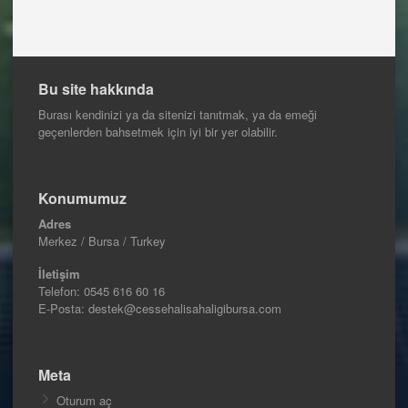
Bu site hakkında
Burası kendinizi ya da sitenizi tanıtmak, ya da emeği
geçenlerden bahsetmek için iyi bir yer olabilir.
Konumumuz
Adres
Merkez / Bursa / Turkey
İletişim
Telefon:
0545 616 60 16
E-Posta: destek@cessehalisahaligibursa.com
Meta
Oturum aç