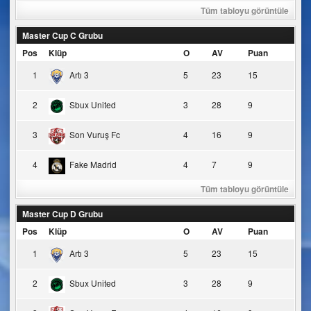
Tüm tabloyu görüntüle
Master Cup C Grubu
Pos
Klüp
O
AV
Puan
1
Artı 3
5
23
15
2
Sbux United
3
28
9
3
Son Vuruş Fc
4
16
9
4
Fake Madrid
4
7
9
Tüm tabloyu görüntüle
Master Cup D Grubu
Pos
Klüp
O
AV
Puan
1
Artı 3
5
23
15
2
Sbux United
3
28
9