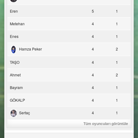
Eren
5
1
Metehan
4
1
Enes
4
1
Hamza Peker
4
2
TAŞO
4
1
Ahmet
4
2
Bayram
4
1
GÖKALP
4
1
Sertaç
4
1
Tüm oyuncuları görüntüle