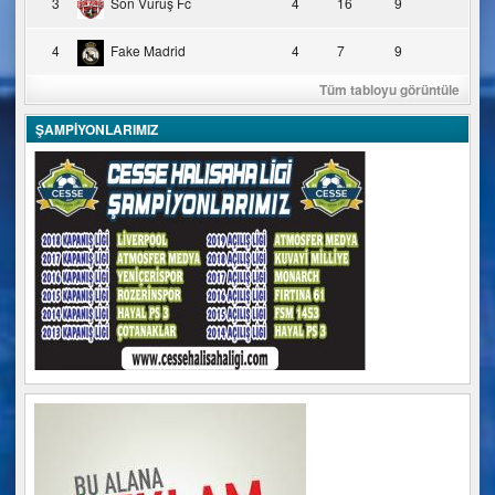
3
Son Vuruş Fc
4
16
9
4
Fake Madrid
4
7
9
Tüm tabloyu görüntüle
ŞAMPİYONLARIMIZ