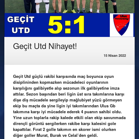
Geçit Utd Nihayet!
15 Nisan 2022
Geçit Utd güçlü rakibi karşısında maç boyunca oyun
disiplininden kopmazken mücadeleci oyunlarının
karşılığını galibiyetle alıp sezonun ilk galibiyetine imza
attılar. Sezon başından beri ligin üst sıra takımlarına karşı
dişe diş mücadele sergileyip mağlubiyet yüzü görmeyen
ekip bu maçta da yine ligin iyi takımlarından Ulus Gb
takımına karşı iyi mücadele ederek 4 puanın sahibi oldu.
Yine uzun toplarla rakip kalede etkili olan ekip savunmada
dirençli görüntü sergilerken rakibe karşı kalesini gole
kapattılar. Fırat 2 golle takımın en skorer ismi olurken
diğer goller Murat, Burak ve Celal’den geldi.