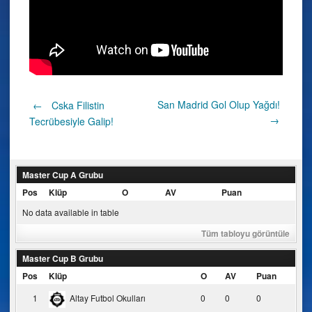
Post
San Madrid Gol Olup Yağdı!
←
Cska Filistin
→
Tecrübesiyle Galip!
navigation
Master Cup A Grubu
Pos
Klüp
O
AV
Puan
No data available in table
Tüm tabloyu görüntüle
Master Cup B Grubu
Pos
Klüp
O
AV
Puan
1
Altay Futbol Okulları
0
0
0