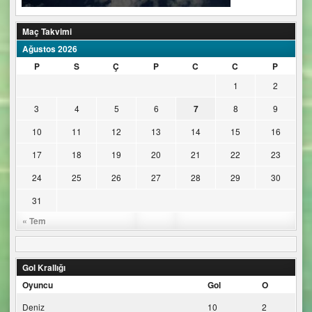
Maç Takvimi
Ağustos 2026
P
S
Ç
P
C
C
P
1
2
3
4
5
6
7
8
9
10
11
12
13
14
15
16
17
18
19
20
21
22
23
24
25
26
27
28
29
30
31
« Tem
Gol Krallığı
Oyuncu
Gol
O
Deniz
10
2