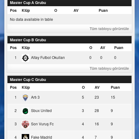
Master Cup A Grubu
Pos
Klüp
O
AV
Puan
No data available in table
Tüm tabloyu görüntüle
Master Cup B Grubu
Pos
Klüp
O
AV
Puan
1
Altay Futbol Okulları
0
0
0
Tüm tabloyu görüntüle
Master Cup C Grubu
Pos
Klüp
O
AV
Puan
1
Artı 3
5
23
15
2
Sbux United
3
28
9
3
Son Vuruş Fc
4
16
9
4
Fake Madrid
4
7
9