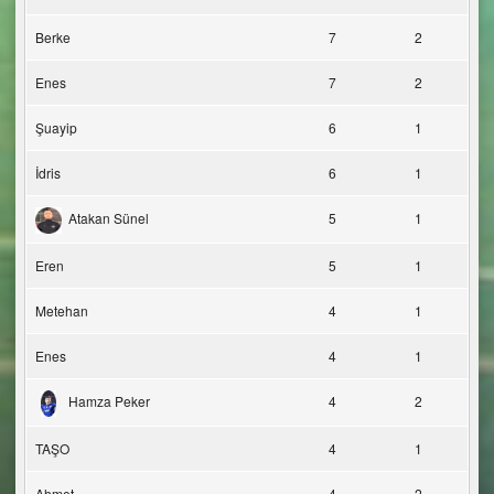
Berke
7
2
Enes
7
2
Şuayip
6
1
İdris
6
1
Atakan Sünel
5
1
Eren
5
1
Metehan
4
1
Enes
4
1
Hamza Peker
4
2
TAŞO
4
1
Ahmet
4
2