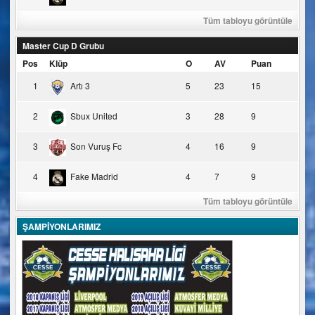
Tüm tabloyu görüntüle
Master Cup D Grubu
Pos
Klüp
O
AV
Puan
1
Artı 3
5
23
15
2
Sbux United
3
28
9
3
Son Vuruş Fc
4
16
9
4
Fake Madrid
4
7
9
Tüm tabloyu görüntüle
ŞAMPİYONLARIMIZ