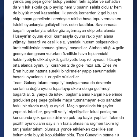
yarıda peş peşe goller bulup yeniden farkı açtılar ve sahadan
da 9 4 lük skorla galip ayrılıp hem 3 puanın sahibi oldular hem
de büyük moral kazandılar. İlk yarıda kornerden 2 gol bulan
ekip maçın genelinde neredeyse rakibe hava topu vermezken
istekli oyunlarıyla galibiyeti hak eden taraftılar. Savunmada
başarılı oyunlarıyla rakibe göz açtırmayan ekip orta alanda
Hüseyin’in oyunu etkili kurmasıyla oyunu rakip yarı alana
yığmayı başardı ve özellikle 2. yarıdaki hücum bölgesindeki
üretkenlikleriyle sonuca gitmeyi başardılar. Atahan attığı 4 golle
geceye damgasını vururken özellikle hava toplarındaki
hakimiyetiyle dikkat çekti, galibiyette baş rol oynadı. Hüseyin
orta alanda oyunu iyi kurarken 2 de gole imza attı, Enes ve
Eren hücum hattına sürekli bindirmeler yapıp savunmadaki
başarılı oyunlarını 1 er golle süslediler.
Team Galaxy takımı maça iyi başlayamasa da devrenin
sonlarına doğru oyunu toparlayıp skora denge getirmeyi
başardılar. 2. yarıya da istekli başlamalarına karşın kalelerinde
gördükleri peş peşe gollerle maça tutunamayan ekip sahadan
farklı bir skorla mağlup ayrıldı. Maçın genelinde bir şeyler
yapmak istediler, gayretli ve iyi niyetliydiler fakat paslaşma
konusunda çok şanssızdılar ve çok top kaybı yaptılar. Takımda
pozitif oyuncuların sayısının fazla olmasına rağmen takım içi
tartışmalar takımı olumsuz yönde etkilerken özellikle son
bölümlerde büyük kopukluklar oldu. Tabi Cüneyt’in bitime 10