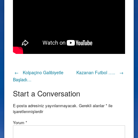
Post
←
Kolpaçino Galibiyetle
Kazanan Futbol …..
→
Başladı…
navigation
Start a Conversation
E-posta adresiniz yayınlanmayacak.
Gerekli alanlar
*
ile
işaretlenmişlerdir
Yorum
*