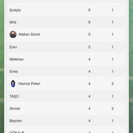
Şuayip
6
1
İdris
6
1
Atakan Sünel
5
1
Eren
5
1
Metehan
4
1
Enes
4
1
Hamza Peker
4
2
TAŞO
4
1
Ahmet
4
2
Bayram
4
1
GÖKALP
4
1