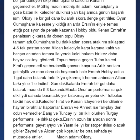
bol şut deneyen ekip Gümüşhane kalecisi Kenan ı
geçemediler. Müthiş macın müthiş iki adamı kurtarişlarıyla
göze batan iki kaleciler di.İkinci yarı başlarında günün başarılı
ismi Olcay ile bir gol daha bularak skora denge getirdiler. Oyun
Gümüşhane kalesine yıkıldığı anlarda Ersin’in eliyle temas
ettiği pozisyon da penaltı kazanan Hobby oldu.Kenan Emrah’ın
penaltısını çıkarsa da dönen topu Olcay
tamamladı.Gümüşhane bu dakikadan sonra ataklrını sıklaştırdı
4-5 tek pastan sonra Alican kaleciyle karşı karşıya kaldı ve
barışın arkadan teması ile yerde kaldı hakem bir kez daha
beyaz noktayı gösterdi. Topun başına geçen Tufan kaleci
Fırat’ı geçemedi ve beraberlik şansını kaçır su.Artık sonlara
gelmiştik ve mac daha da heyecanlı hale Emrah Hobby adına
1 gol daha bularak farkı ikiye çıkarmıştı hemen ardından Alican
farkı yine 1 e indirdi. Son dakikalarda Emrah bir gol daha
bularak macı da 5-3 kazandı.Macta Onur un performansı çok
etkiliydi sahada basmadık yer bırakmayan yetenekli futbolcu
taktiri hak etti.Kaleciler Fırat ve Kenan izleyenleri kendilerine
hayran bıraktılar kaptanlar Emrah ve Ahmet ise fair-play den
ödün vermediler.Barış ve Tuncay iyi bir ikili olurken Turgay
performansı ile dikkat çekti.Ersinin uzun bir aradan sonra
performansı gayet iyiydi ve Yasin ile iyi bir stoper ikilisi olacak
gibiler Zeynel ve Alican çok koştular be orta sahada iyi
mücadele ettiler. Macın adamı:Olcay,