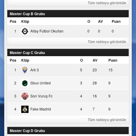
Tüm tabloyu görüntüle
Master Cup B Grubu
Pos
Klüp
O
AV
Puan
1
Altay Futbol Okulları
0
0
0
Tüm tabloyu görüntüle
Master Cup C Grubu
Pos
Klüp
O
AV
Puan
1
Artı 3
5
23
15
2
Sbux United
3
28
9
3
Son Vuruş Fc
4
16
9
4
Fake Madrid
4
7
9
Tüm tabloyu görüntüle
Master Cup D Grubu