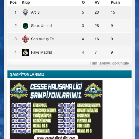
Pos
Klüp
O
AV
Puan
1
Artı 3
5
23
15
2
Sbux United
3
28
9
3
Son Vuruş Fc
4
16
9
4
Fake Madrid
4
7
9
Tüm tabloyu görüntüle
ŞAMPİYONLARIMIZ