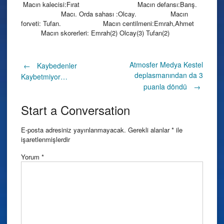
Macın kalecisi:Fırat Macın defansı:Barış.
Macı. Orda sahası :Olcay. Macın
forveti: Tufan. Macın centilmeni:Emrah,Ahmet
Macın skorerleri: Emrah(2) Olcay(3) Tufan(2)
Post
Atmosfer Medya Kestel
←
Kaybedenler
deplasmanından da 3
Kaybetmiyor…
puanla döndü
→
navigation
Start a Conversation
E-posta adresiniz yayınlanmayacak.
Gerekli alanlar
*
ile
işaretlenmişlerdir
Yorum
*