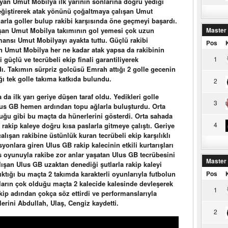
an Umut Mobilya ilk yarının sonlarına doğru yediği
 değiştirerek atak yönünü çoğaltmaya çalışan Umut
arla goller bulup rakibi karşısında öne geçmeyi başardı.
şan Umut Mobilya takımının gol yemesi çok uzun
Master
mansı Umut Mobilyayı ayakta tuttu. Güçlü rakibi
Pos
en Umut Mobilya her ne kadar atak yapsa da rakibinin
 güçlü ve tecrübeli ekip finali garantiliyerek
1
. Takımın sürpriz golcüsü Emrah attığı 2 golle gecenin
ı tek golle takıma katkıda bulundu.
2
da ilk yarı geriye düşen taraf oldu. Yedikleri golle
3
Ulus GB hemen ardından topu ağlarla buluşturdu. Orta
uğu gibi bu maçta da hünerlerini gösterdi. Orta sahada
4
k rakip kaleye doğru kısa paslarla gitmeye çalıştı. Geriye
lışan rakibine üstünlük kuran tecrübeli ekip karşılıklı
syonlara giren Ulus GB rakip kalecinin etkili kurtarışları
s oyunuyla rakibe zor anlar yaşatan Ulus GB tecrübesini
Master
şan Ulus GB uzaktan denediği şutlarla rakip kaleyi
Pos
ıktığı bu maçta 2 takımda karakterli oyunlarıyla futbolun
opların çok olduğu maçta 2 kalecide kalesinde devleşerek
1
ekip adından çokça söz ettirdi ve performanslarıyla
erini Abdullah, Ulaş, Cengiz kaydetti.
2