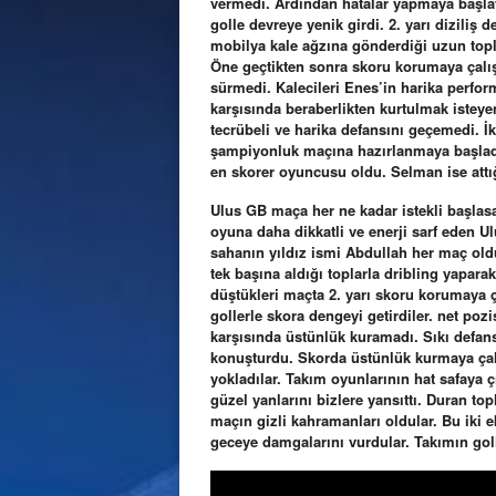
vermedi. Ardından hatalar yapmaya başlay
golle devreye yenik girdi. 2. yarı diziliş
mobilya kale ağzına gönderdiği uzun topl
Öne geçtikten sonra skoru korumaya çalı
sürmedi. Kalecileri Enes’in harika perfor
karşısında beraberlikten kurtulmak istey
tecrübeli ve harika defansını geçemedi. İki
şampiyonluk maçına hazırlanmaya başladı
en skorer oyuncusu oldu. Selman ise attığ
Ulus GB maça her ne kadar istekli başlasa 
oyuna daha dikkatli ve enerji sarf eden 
sahanın yıldız ismi Abdullah her maç old
tek başına aldığı toplarla dribling yapara
düştükleri maçta 2. yarı skoru korumaya ça
gollerle skora dengeyi getirdiler. net pozi
karşısında üstünlük kuramadı. Sıkı defan
konuşturdu. Skorda üstünlük kurmaya çalı
yokladılar. Takım oyunlarının hat safaya ç
güzel yanlarını bizlere yansıttı. Duran t
maçın gizli kahramanları oldular. Bu iki 
geceye damgalarını vurdular. Takımın goll