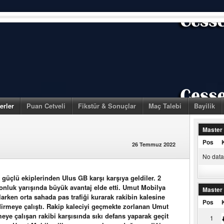
erler
Puan Cetveli
Fikstür & Sonuçlar
Maç Talebi
Bayilik
Master
Pos
26 Temmuz 2022
No data 
güçlü ekiplerinden Ulus GB karşı karşıya geldiler. 2
onluk yarışında büyük avantaj elde etti. Umut Mobilya
Master
arken orta sahada pas trafiği kurarak rakibin kalesine
Pos
dirmeye çalıştı. Rakip kaleciyi geçmekte zorlanan Umut
lmeye çalışan rakibi karşısında sıkı defans yaparak geçit
1