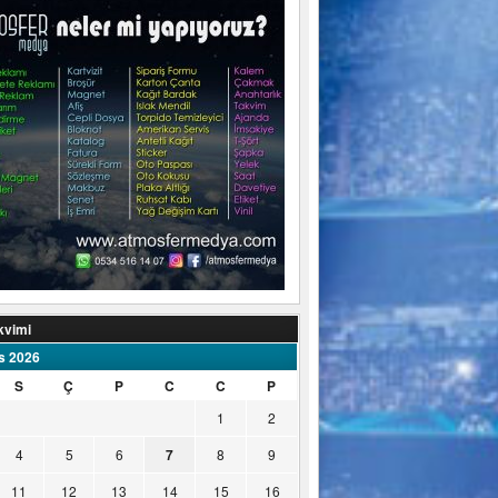
kvimi
s 2026
S
Ç
P
C
C
P
1
2
4
5
6
7
8
9
11
12
13
14
15
16