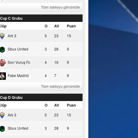
Tüm tabloyu görüntüle
 Cup C Grubu
Klüp
O
AV
Puan
Artı 3
5
23
15
Sbux United
3
28
9
Son Vuruş Fc
4
16
9
Fake Madrid
4
7
9
Tüm tabloyu görüntüle
 Cup D Grubu
Klüp
O
AV
Puan
Artı 3
5
23
15
Sbux United
3
28
9