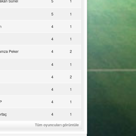
akan Sünel
5
1
5
1
n
4
1
4
1
amza Peker
4
2
4
1
4
2
4
1
P
4
1
rtaç
4
1
Tüm oyuncuları görüntüle