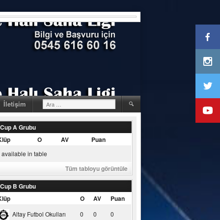
Arama:
İletişim
 Cup A Grubu
Klüp
O
AV
Puan
available in table
Tüm tabloyu görüntüle
 Cup B Grubu
Klüp
O
AV
Puan
Altay Futbol Okulları
0
0
0