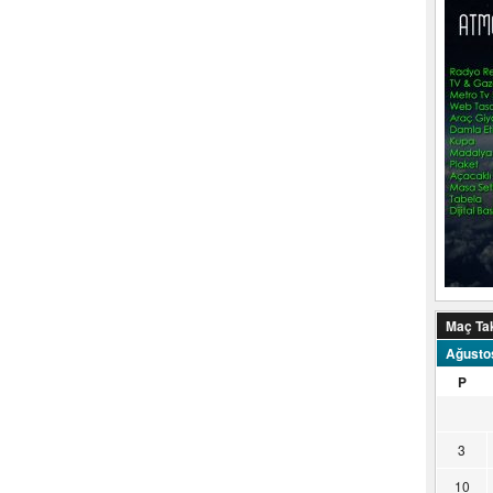
Maç Ta
Ağusto
P
3
10