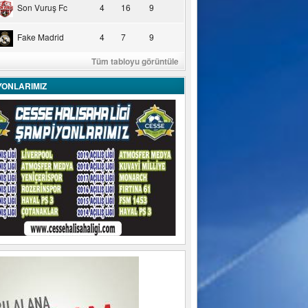
Son Vuruş Fc
4
16
9
Fake Madrid
4
7
9
Tüm tabloyu görüntüle
YONLARIMIZ