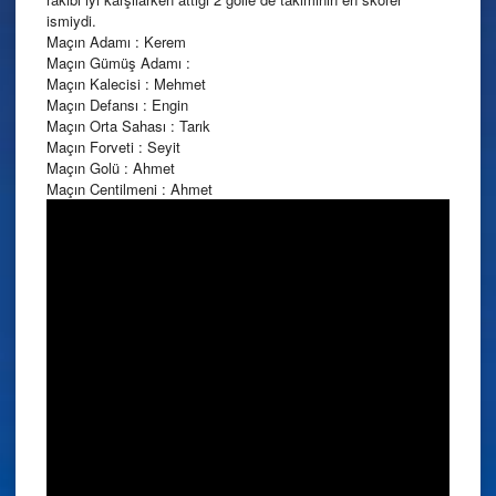
ismiydi.
Maçın Adamı : Kerem
Maçın Gümüş Adamı :
Maçın Kalecisi : Mehmet
Maçın Defansı : Engin
Maçın Orta Sahası : Tarık
Maçın Forveti : Seyit
Maçın Golü : Ahmet
Maçın Centilmeni : Ahmet