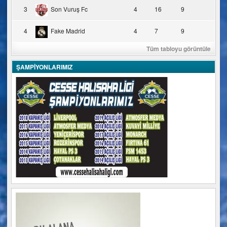
3
Son Vuruş Fc
4
16
9
4
Fake Madrid
4
7
9
Tüm tabloyu görüntüle
ŞAMPİYONLARIMIZ