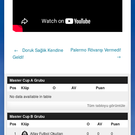
Post
Palermo Rövanşı Vermedi!
←
Doruk Sağlık Kendine
→
Geldi!
navigation
Master Cup A Grubu
Pos
Klüp
O
AV
Puan
No data available in table
Tüm tabloyu görüntüle
Master Cup B Grubu
Pos
Klüp
O
AV
Puan
1
Altay Futbol Okulları
0
0
0