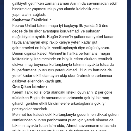
galibiyeti getirirken zaman zaman Anıl’ın da savunmadan etkili
bindirmeler yapması rakip yarı alanda kalabalık atak
yapmalarını sağladı.
Kaybetme Faktörleri :
Fource United takımı maça iyi başlayıp ilk yarıda 2 0 öne
geçse de bu skor avantajını koruyamadı ve sahadan
mağlubiyetle ayrıldı. Bugün Soner’in şutlarından yeteri kadar
faydalanamayan ekip rakip kaleye yeteri kadar şut
çekmemeleri en büyük handikaplarıydı diye düşünüyorum.
Bunun dışında kaleci Mehmet’in harika performansı maçın
kalitesinin yükselmesinde en büyük etken olurken tecrübeli
eldiven maç boyunca kurtarışlarıyla takımını ayakta tutsa da
bu performansı puan için yeterli olmadı. Hücum hattında da
yeteri kadar etkili olamayan ekip skor üretmekte zorlanınca
galibiyet ellerinden kaydı gitti.
Öne Çıkan İsimler :
Kerem Tarık ikilisi orta alandaki istekli oyunlarını 2 şer golle
süslerken Engin de savunmanın ortasında çok iyi bir maç
çıkardı, geriden etkili bindirmelerle arkadaşlarına çok iyi
pozisyonlar hazırladı.
Mehmet ise kalesindeki kurtarışlarıyla gecenin en dikkat çeken
isimlerinden olurken performansı puan için yeterli olmasa da
takımını ayakta tutan isim oldu, Ahmet savunmanın ortasında
rakibi iyi karşılarken attığı 2 golle de takımının en skorer