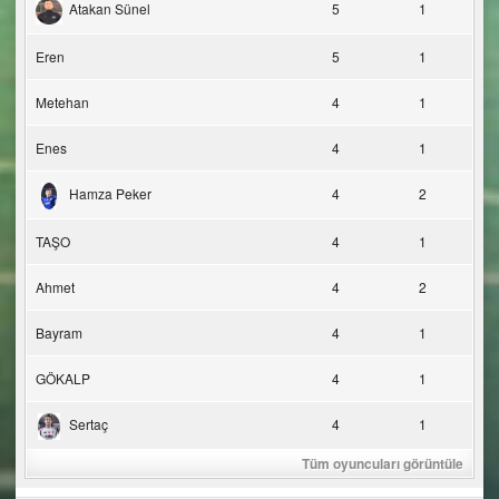
Atakan Sünel
5
1
Eren
5
1
Metehan
4
1
Enes
4
1
Hamza Peker
4
2
TAŞO
4
1
Ahmet
4
2
Bayram
4
1
GÖKALP
4
1
Sertaç
4
1
Tüm oyuncuları görüntüle