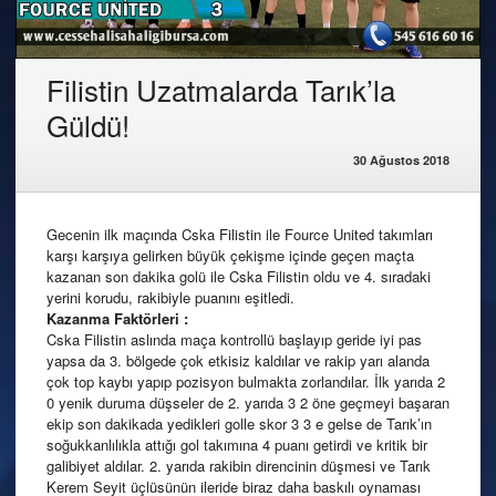
Filistin Uzatmalarda Tarık’la
Güldü!
30 Ağustos 2018
Gecenin ilk maçında Cska Filistin ile Fource United takımları
karşı karşıya gelirken büyük çekişme içinde geçen maçta
kazanan son dakika golü ile Cska Filistin oldu ve 4. sıradaki
yerini korudu, rakibiyle puanını eşitledi.
Kazanma Faktörleri :
Cska Filistin aslında maça kontrollü başlayıp geride iyi pas
yapsa da 3. bölgede çok etkisiz kaldılar ve rakip yarı alanda
çok top kaybı yapıp pozisyon bulmakta zorlandılar. İlk yarıda 2
0 yenik duruma düşseler de 2. yarıda 3 2 öne geçmeyi başaran
ekip son dakikada yedikleri golle skor 3 3 e gelse de Tarık’ın
soğukkanlılıkla attığı gol takımına 4 puanı getirdi ve kritik bir
galibiyet aldılar. 2. yarıda rakibin direncinin düşmesi ve Tarık
Kerem Seyit üçlüsünün ileride biraz daha baskılı oynaması