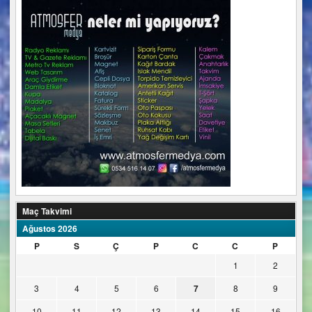
Maç Takvimi
Ağustos 2026
P
S
Ç
P
C
C
P
1
2
3
4
5
6
7
8
9
10
11
12
13
14
15
16