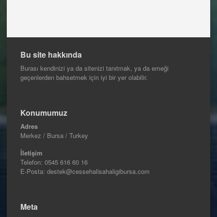
Bu site hakkında
Burası kendinizi ya da sitenizi tanıtmak, ya da emeği
geçenlerden bahsetmek için iyi bir yer olabilir.
Konumumuz
Adres
Merkez / Bursa / Turkey
İletişim
Telefon:
0545 616 60 16
E-Posta: destek@cessehalisahaligibursa.com
Meta