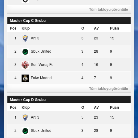
Tüm tabloyu görüntüle
Master Cup C Grubu
Pos
Klüp
O
AV
Puan
1
Artı 3
5
23
15
2
Sbux United
3
28
9
3
Son Vuruş Fc
4
16
9
4
Fake Madrid
4
7
9
Tüm tabloyu görüntüle
Master Cup D Grubu
Pos
Klüp
O
AV
Puan
1
Artı 3
5
23
15
2
Sbux United
3
28
9