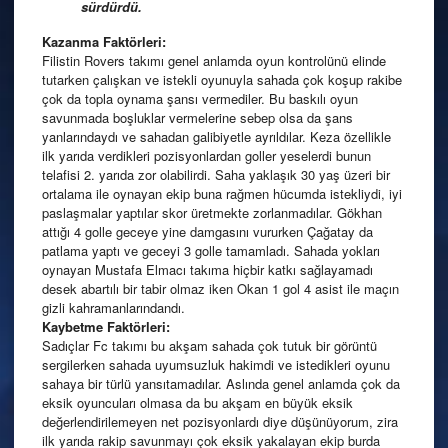
sürdürdü.
Kazanma Faktörleri:
Filistin Rovers takımı genel anlamda oyun kontrolünü elinde
tutarken çalışkan ve istekli oyunuyla sahada çok koşup rakibe
çok da topla oynama şansı vermediler. Bu baskılı oyun
savunmada boşluklar vermelerine sebep olsa da şans
yanlarındaydı ve sahadan galibiyetle ayrıldılar. Keza özellikle
ilk yarıda verdikleri pozisyonlardan goller yeselerdi bunun
telafisi 2. yarıda zor olabilirdi. Saha yaklaşık 30 yaş üzeri bir
ortalama ile oynayan ekip buna rağmen hücumda istekliydi, iyi
paslaşmalar yaptılar skor üretmekte zorlanmadılar. Gökhan
attığı 4 golle geceye yine damgasını vururken Çağatay da
patlama yaptı ve geceyi 3 golle tamamladı. Sahada yokları
oynayan Mustafa Elmacı takıma hiçbir katkı sağlayamadı
desek abartılı bir tabir olmaz iken Okan 1 gol 4 asist ile maçın
gizli kahramanlarındandı.
Kaybetme Faktörleri:
Sadıçlar Fc takımı bu akşam sahada çok tutuk bir görüntü
sergilerken sahada uyumsuzluk hakimdi ve istedikleri oyunu
sahaya bir türlü yansıtamadılar. Aslında genel anlamda çok da
eksik oyuncuları olmasa da bu akşam en büyük eksik
değerlendirilemeyen net pozisyonlardı diye düşünüyorum, zira
ilk yarıda rakip savunmayı çok eksik yakalayan ekip burda