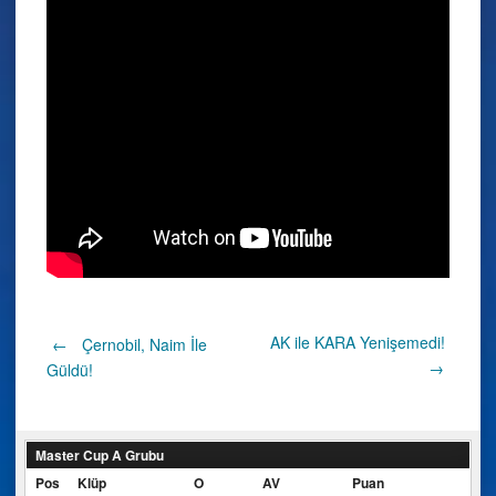
Post
AK ile KARA Yenişemedi!
←
Çernobil, Naim İle
→
Güldü!
navigation
Master Cup A Grubu
Pos
Klüp
O
AV
Puan