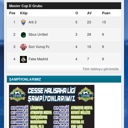
Master Cup D Grubu
Pos
Klüp
O
AV
Puan
1
Artı 3
5
23
15
2
Sbux United
3
28
9
3
Son Vuruş Fc
4
16
9
4
Fake Madrid
4
7
9
Tüm tabloyu görüntüle
ŞAMPİYONLARIMIZ