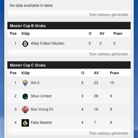
No data available in table
Tüm tabloyu görüntüle
Master Cup B Grubu
Pos
Klüp
O
AV
Puan
1
Altay Futbol Okulları
0
0
0
Tüm tabloyu görüntüle
Master Cup C Grubu
Pos
Klüp
O
AV
Puan
1
Artı 3
5
23
15
2
Sbux United
3
28
9
3
Son Vuruş Fc
4
16
9
4
Fake Madrid
4
7
9
Tüm tabloyu görüntüle