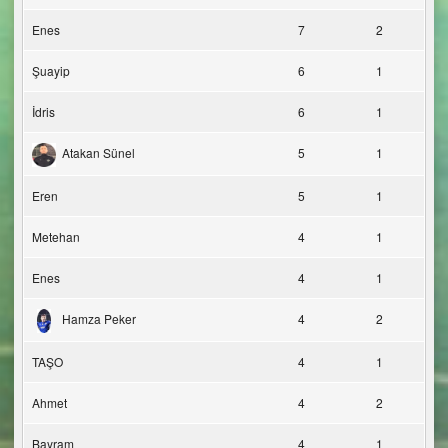
Enes
7
2
Şuayip
6
1
İdris
6
1
Atakan Sünel
5
1
Eren
5
1
Metehan
4
1
Enes
4
1
Hamza Peker
4
2
TAŞO
4
1
Ahmet
4
2
Bayram
4
1