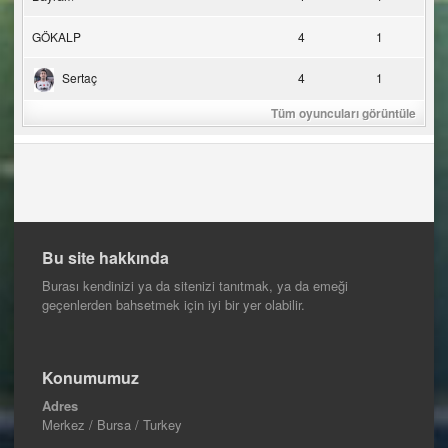
GÖKALP
4
1
Sertaç
4
1
Tüm oyuncuları görüntüle
Bu site hakkında
Burası kendinizi ya da sitenizi tanıtmak, ya da emeği
geçenlerden bahsetmek için iyi bir yer olabilir.
Konumumuz
Adres
Merkez / Bursa / Turkey