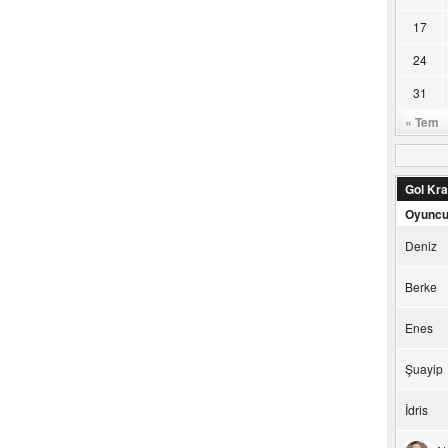
17
24
31
« Tem
Gol Kral
Oyunc
Deniz
Berke
Enes
Şuayip
İdris