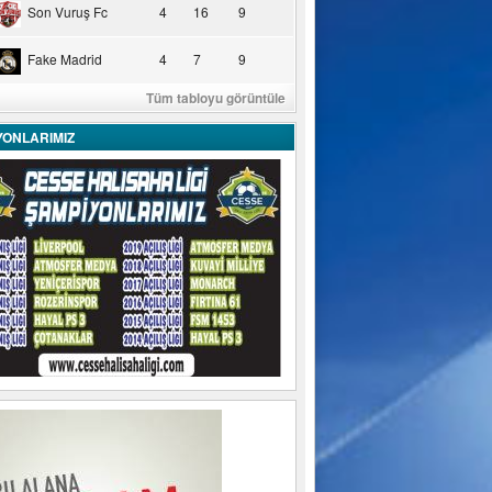
Son Vuruş Fc
4
16
9
Fake Madrid
4
7
9
Tüm tabloyu görüntüle
YONLARIMIZ