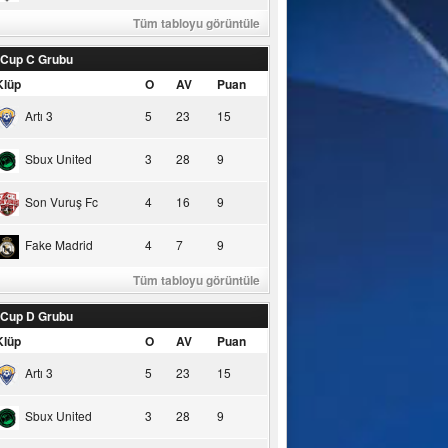
Tüm tabloyu görüntüle
 Cup C Grubu
Klüp
O
AV
Puan
Artı 3
5
23
15
Sbux United
3
28
9
Son Vuruş Fc
4
16
9
Fake Madrid
4
7
9
Tüm tabloyu görüntüle
 Cup D Grubu
Klüp
O
AV
Puan
Artı 3
5
23
15
Sbux United
3
28
9