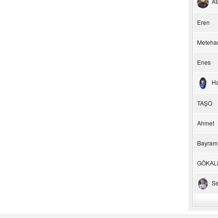
At
Eren
Meteha
Enes
H
TAŞO
Ahmet
Bayram
GÖKAL
Se