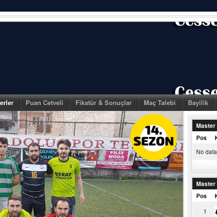
erler
Puan Cetveli
Fikstür & Sonuçlar
Maç Talebi
Bayilik
Master
Pos
No data 
Master
Pos
1