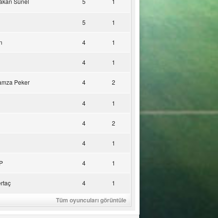
akan Sünel
5
1
5
1
n
4
1
4
1
amza Peker
4
2
4
1
4
2
4
1
P
4
1
rtaç
4
1
Tüm oyuncuları görüntüle