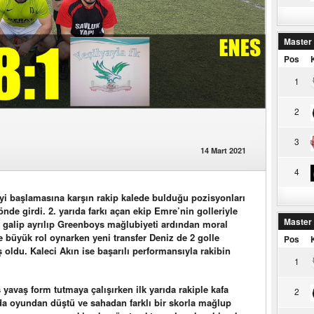
Master
Pos
1
2
3
14 Mart 2021
4
iyi başlamasına karşın rakip kalede bulduğu pozisyonları
nde girdi. 2. yarıda farkı açan ekip Emre’nin golleriyle
Master
la galip ayrılıp Greenboys mağlubiyeti ardından moral
e büyük rol oynarken yeni transfer Deniz de 2 golle
Pos
ş oldu. Kaleci Akın ise başarılı performansıyla rakibin
1
yavaş form tutmaya çalışırken ilk yarıda rakiple kafa
2
ıda oyundan düştü ve sahadan farklı bir skorla mağlup