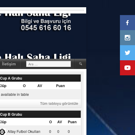
Arama:
İletişim
 Cup A Grubu
Klüp
O
AV
Puan
available in table
Tüm tabloyu görüntüle
 Cup B Grubu
Klüp
O
AV
Puan
Altay Futbol Okulları
0
0
0