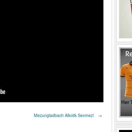
Mezungladbach Alkolik Sevmez!
→