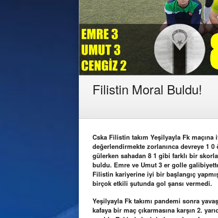
Filistin Moral Buldu!
Cska Filistin takım Yeşilyayla Fk maçına 
değerlendirmekte zorlanınca devreye 1 0 ö
gülerken sahadan 8 1 gibi farklı bir skor
buldu. Emre ve Umut 3 er golle galibiyett
Filistin kariyerine iyi bir başlangıç yapmı
birçok etkili şutunda gol şansı vermedi.
Yeşilyayla Fk takımı pandemi sonra yavaş 
kafaya bir maç çıkarmasına karşın 2. yar