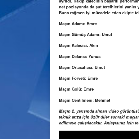
ayrıldı. Rakip kalecinin başarılı perform
net pozisyonda da şut tercihlerini yanlış 
Buna rağmen iyi mücadele eden ekipte tek
Maçın Adamı: Emre
Maçın Gümüş Adamı: Umut
Maçın Kalecisi: Akın
Maçın Defansı: Yunus
Maçın Ortasahası: Umut
Maçın Forveti: Emre
Maçın Golü: Emre
Maçın Centilmeni: Mehmet
Maçın 2. yarısında alınan video görüntüs
teknik arıza için özür diler sonraki maçl
edilmeye çalışılacaktır. Anlayışınız için t