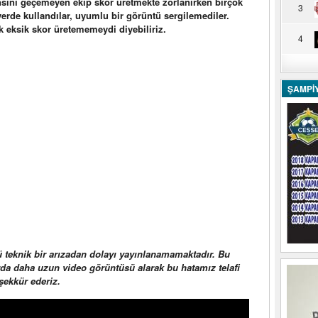
ansını geçemeyen ekip skor üretmekte zorlanırken birçok
3
yerde kullandılar, uyumlu bir görüntü sergilemediler.
 eksik skor üretememeydi diyebiliriz.
4
ŞAMPİ
ü teknik bir arızadan dolayı yayınlanamamaktadır. Bu
arda daha uzun video görüntüsü alarak bu hatamız telafi
eşekkür ederiz.