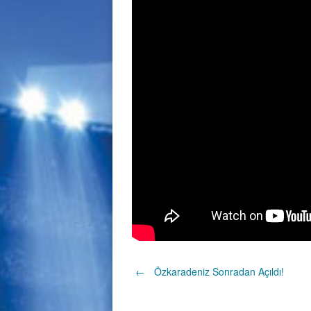
Post
←
Özkaradeniz Sonradan Açıldı!