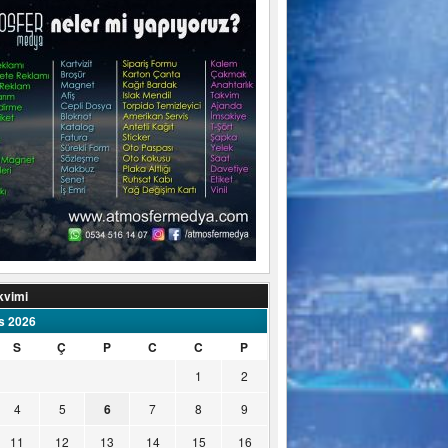
kvimi
s 2026
S
Ç
P
C
C
P
1
2
4
5
6
7
8
9
11
12
13
14
15
16