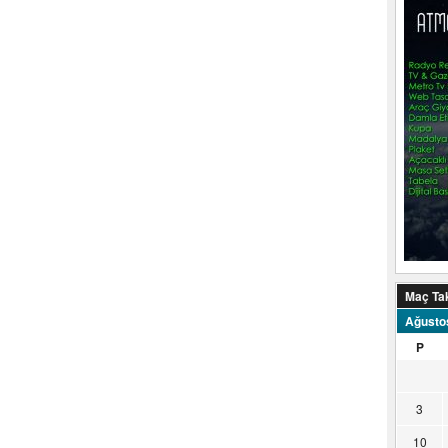
Maç Ta
Ağusto
P
3
10