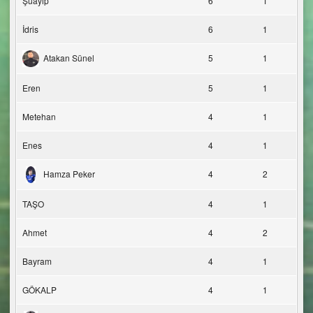
Şuayip
6
1
İdris
6
1
Atakan Sünel
5
1
Eren
5
1
Metehan
4
1
Enes
4
1
Hamza Peker
4
2
TAŞO
4
1
Ahmet
4
2
Bayram
4
1
GÖKALP
4
1