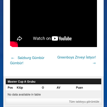
Post
Greenboys Zirveyi İstiyor!
←
Salzburg Gümbür
→
Gümbür!
navigation
Master Cup A Grubu
Pos
Klüp
O
AV
Puan
No data available in table
Tüm tabloyu görüntüle