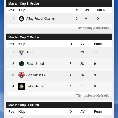
Master Cup B Grubu
Pos
Klüp
O
AV
Puan
1
Altay Futbol Okulları
0
0
0
Tüm tabloyu görüntüle
Master Cup C Grubu
Pos
Klüp
O
AV
Puan
1
Artı 3
5
23
15
2
Sbux United
3
28
9
3
Son Vuruş Fc
4
16
9
4
Fake Madrid
4
7
9
Tüm tabloyu görüntüle
Master Cup D Grubu
Pos
Klüp
O
AV
Puan