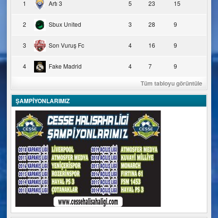
1
Artı 3
5
23
15
2
Sbux United
3
28
9
3
Son Vuruş Fc
4
16
9
4
Fake Madrid
4
7
9
Tüm tabloyu görüntüle
ŞAMPİYONLARIMIZ