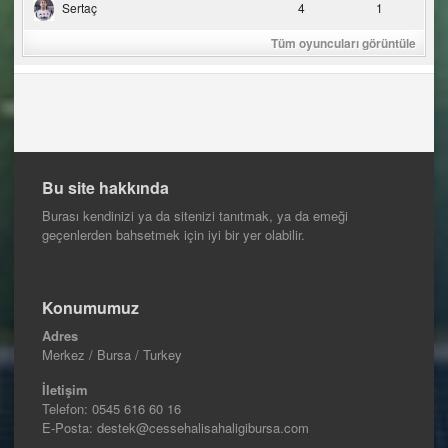
Sertaç
4
1
Tüm oyuncuları görüntüle
Bu site hakkında
Burası kendinizi ya da sitenizi tanıtmak, ya da emeği
geçenlerden bahsetmek için iyi bir yer olabilir.
Konumumuz
Adres
Merkez / Bursa / Turkey
İletişim
Telefon:
0545 616 60 16
E-Posta: destek@cessehalisahaligibursa.com