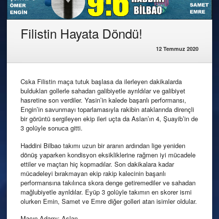
Filistin Hayata Döndü!
12 Temmuz 2020
Cska Filistin maça tutuk başlasa da ilerleyen dakikalarda
buldukları gollerle sahadan galibiyetle ayrıldılar ve galibiyet
hasretine son verdiler. Yasin’in kalede başarılı performansı,
Engin’in savunmayı toparlamasıyla rakibin ataklarında dirençli
bir görüntü sergileyen ekip ileri uçta da Aslan’ın 4, Şuayib’in de
3 golüyle sonuca gitti.
Haddini Bilbao takımı uzun bir aranın ardından lige yeniden
dönüş yaparken kondisyon eksikliklerine rağmen iyi mücadele
ettiler ve maçtan hiç kopmadılar. Son dakikalara kadar
mücadeleyi bırakmayan ekip rakip kalecinin başarılı
performansına takılınca skora denge getiremediler ve sahadan
mağlubiyetle ayrıldılar. Eyüp 3 golüyle takımın en skorer ismi
olurken Emin, Samet ve Emre diğer golleri atan isimler oldular.
Maçın Adamı: Aslan