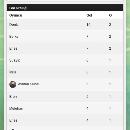
Gol Krallığı
Oyuncu
Gol
O
Deniz
10
2
Berke
7
2
Enes
7
2
Şuayip
6
1
İdris
6
1
Atakan Sünel
5
1
Eren
5
1
Metehan
4
1
Enes
4
1