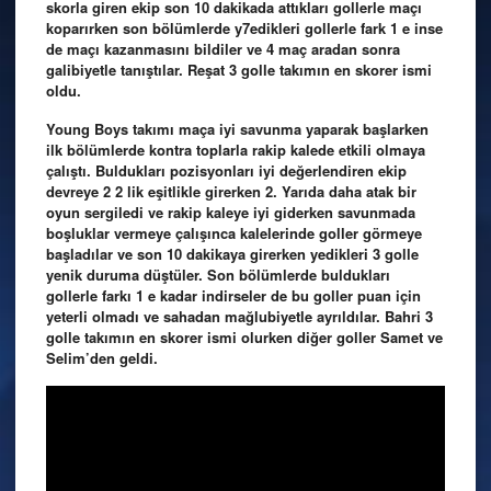
skorla giren ekip son 10 dakikada attıkları gollerle maçı
koparırken son bölümlerde y7edikleri gollerle fark 1 e inse
de maçı kazanmasını bildiler ve 4 maç aradan sonra
galibiyetle tanıştılar. Reşat 3 golle takımın en skorer ismi
oldu.
Young Boys takımı maça iyi savunma yaparak başlarken
ilk bölümlerde kontra toplarla rakip kalede etkili olmaya
çalıştı. Buldukları pozisyonları iyi değerlendiren ekip
devreye 2 2 lik eşitlikle girerken 2. Yarıda daha atak bir
oyun sergiledi ve rakip kaleye iyi giderken savunmada
boşluklar vermeye çalışınca kalelerinde goller görmeye
başladılar ve son 10 dakikaya girerken yedikleri 3 golle
yenik duruma düştüler. Son bölümlerde buldukları
gollerle farkı 1 e kadar indirseler de bu goller puan için
yeterli olmadı ve sahadan mağlubiyetle ayrıldılar. Bahri 3
golle takımın en skorer ismi olurken diğer goller Samet ve
Selim’den geldi.