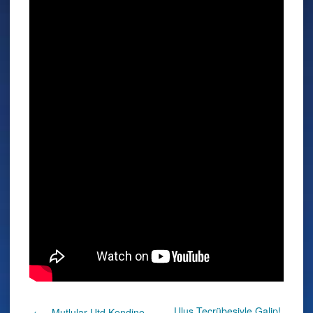
Ulus Tecrübesiyle Galip!
←
Mutlular Utd Kendine