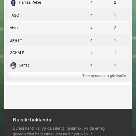
Hamza Peker
4
2
TAŞO
4
1
Ahmet
4
2
Bayram
4
1
GÖKALP
4
1
Sertaç
4
1
Tüm oyuncuları görüntüle
Bu site hakkında
Burası kendinizi ya da sitenizi tanıtmak, ya da emeği
geçenlerden bahsetmek için iyi bir yer olabilir.