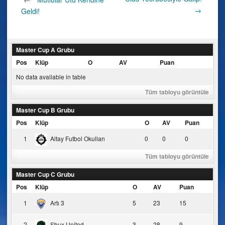
Post
→
Geldi!
navigation
Master Cup A Grubu
Pos
Klüp
O
AV
Puan
No data available in table
Tüm tabloyu görüntüle
Master Cup B Grubu
Pos
Klüp
O
AV
Puan
1
Altay Futbol Okulları
0
0
0
Tüm tabloyu görüntüle
Master Cup C Grubu
Pos
Klüp
O
AV
Puan
1
Artı 3
5
23
15
2
Sbux United
3
28
9