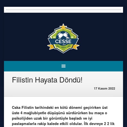
Skip
to
content
Filistin Hayata Döndü!
17 Kasım 2022
Cska Filistin tarihindeki en kötü dönemi geçirirken üst
üste 4 mağlubiyetle düşüşünü sürdürürken bu maça o
psikolijiden uzak bir görüntüyle başladı ve iyi
paslaşmalarla rakip kalede etkili oldular. İlk devreye 2 2 lik