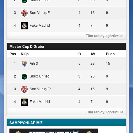
3
Son Vuruş Fc
4
16
9
4
Fake Madrid
4
7
9
Tüm tabloyu görüntüle
Master Cup D Grubu
Pos
Klüp
O
AV
Puan
1
Artı 3
5
23
15
2
Sbux United
3
28
9
3
Son Vuruş Fc
4
16
9
4
Fake Madrid
4
7
9
Tüm tabloyu görüntüle
ŞAMPİYONLARIMIZ