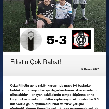
Filistin Çok Rahat!
27 Kasım 2022
Cska Filistin genç rakibi karşısında maça iyi başlarken
buldukları pozisyonları iyi değerlendirerek skor avantajını
eline aldılar. ilerleyen dakikalarda tempo düşürmelerine
karşın skor avantajını rakibe kaptırmayan ekip sahadan 5 3
lük skorla galip ayrılmasını bildi ve zirve yarışını
sürdürdü. Stoper Samet’in yokluğunda savunmada çok da