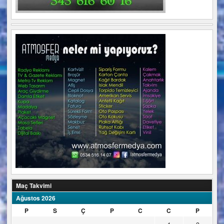
Maç Takvimi
Ağustos 2026
P
S
Ç
P
C
C
P