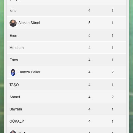
İdris
6
1
Atakan Sünel
5
1
Eren
5
1
Metehan
4
1
Enes
4
1
Hamza Peker
4
2
TAŞO
4
1
Ahmet
4
2
Bayram
4
1
GÖKALP
4
1