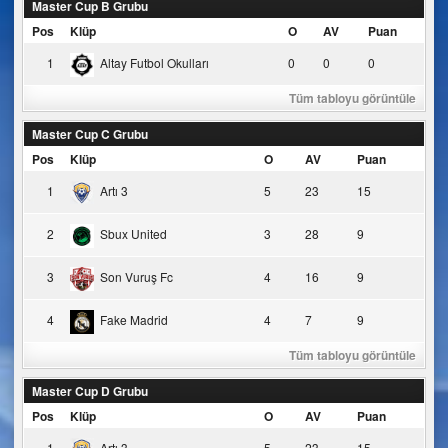
Master Cup B Grubu
Pos
Klüp
O
AV
Puan
1
Altay Futbol Okulları
0
0
0
Tüm tabloyu görüntüle
Master Cup C Grubu
Pos
Klüp
O
AV
Puan
1
Artı 3
5
23
15
2
Sbux United
3
28
9
3
Son Vuruş Fc
4
16
9
4
Fake Madrid
4
7
9
Tüm tabloyu görüntüle
Master Cup D Grubu
Pos
Klüp
O
AV
Puan
1
Artı 3
5
23
15