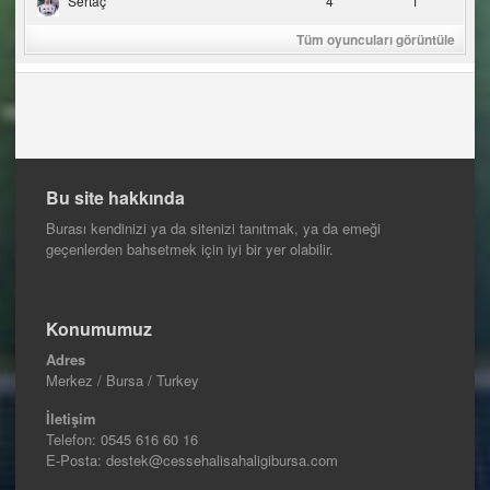
Sertaç
4
1
Tüm oyuncuları görüntüle
Bu site hakkında
Burası kendinizi ya da sitenizi tanıtmak, ya da emeği
geçenlerden bahsetmek için iyi bir yer olabilir.
Konumumuz
Adres
Merkez / Bursa / Turkey
İletişim
Telefon:
0545 616 60 16
E-Posta: destek@cessehalisahaligibursa.com