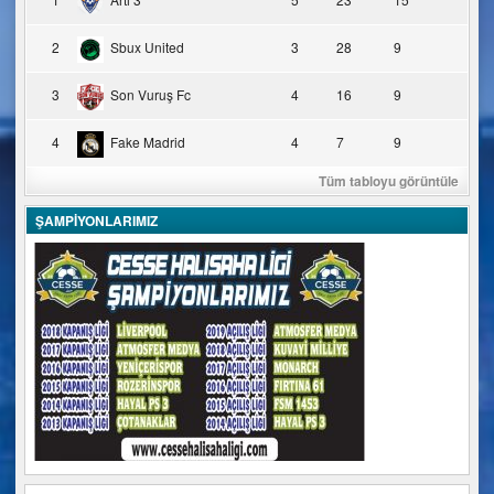
2
Sbux United
3
28
9
3
Son Vuruş Fc
4
16
9
4
Fake Madrid
4
7
9
Tüm tabloyu görüntüle
ŞAMPİYONLARIMIZ