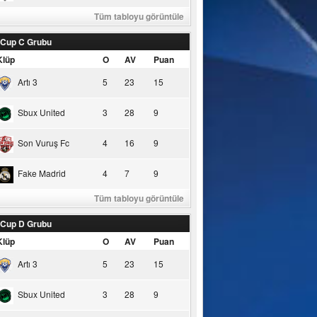
Tüm tabloyu görüntüle
 Cup C Grubu
Klüp
O
AV
Puan
Artı 3
5
23
15
Sbux United
3
28
9
Son Vuruş Fc
4
16
9
Fake Madrid
4
7
9
Tüm tabloyu görüntüle
 Cup D Grubu
Klüp
O
AV
Puan
Artı 3
5
23
15
Sbux United
3
28
9