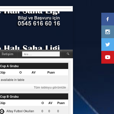
Arama:
İletişim
 Cup A Grubu
Klüp
O
AV
Puan
available in table
Tüm tabloyu görüntüle
 Cup B Grubu
Klüp
O
AV
Puan
Altay Futbol Okulları
0
0
0