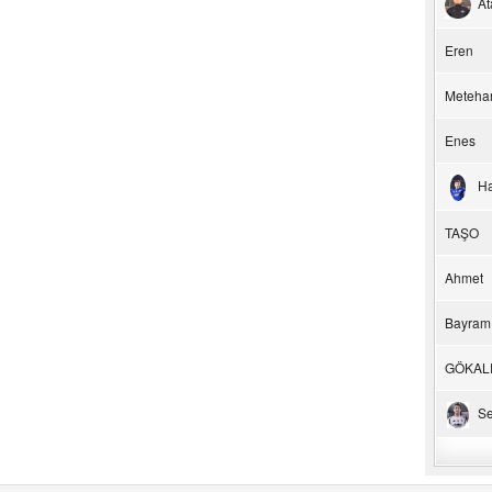
At
Eren
Meteha
Enes
H
TAŞO
Ahmet
Bayram
GÖKAL
Se