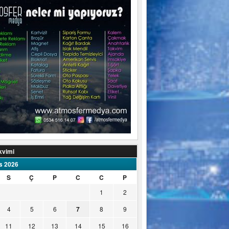
kvimi
s 2026
S
Ç
P
C
C
P
1
2
4
5
6
7
8
9
11
12
13
14
15
16