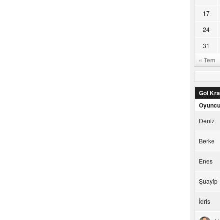
17
24
31
« Tem
Gol Kral
Oyunc
Deniz
Berke
Enes
Şuayip
İdris