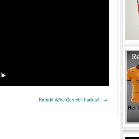
Karadeniz’de Çernobil Faciası!
→