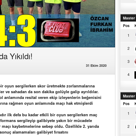
Master
Pos
1
2
a Yıkıldı!
3
31 Ekim 2020
4
bir oyun sergilerken skor üretmekte zorlanmalarına
ler ve sahadan da son dakika golüyle galip ayrıldılar.
Master
l anlamında resital veren ekip izleyenlerin beğenisini
larına rağmen oyun anlamında maçı hak etmişlerdi
Pos
1
dır ilk defa bu kadar etkili bir oyun sergilerken maç
rformans sergileyip galibiyete yakın bir mücadele
ar maçı kaybetmelerine sebep oldu. Özellikle 2. yarıda
2
sonuç alamamaları galibiyet fırsatını