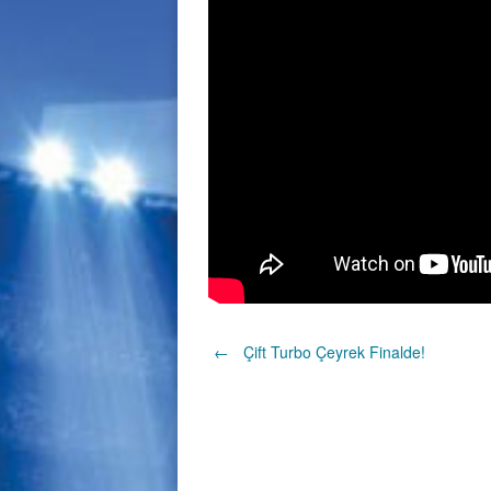
Post
←
Çift Turbo Çeyrek Finalde!
navigation