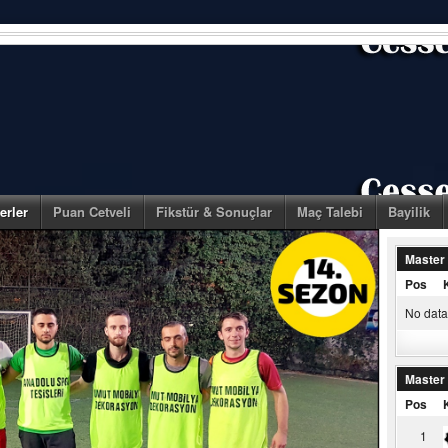
erler
Puan Cetveli
Fikstür & Sonuçlar
Maç Talebi
Bayilik
Master
Pos
No data 
Master
Pos
1