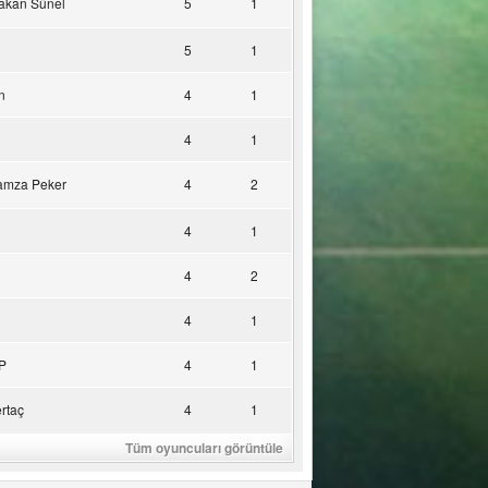
akan Sünel
5
1
5
1
n
4
1
4
1
amza Peker
4
2
4
1
4
2
4
1
P
4
1
rtaç
4
1
Tüm oyuncuları görüntüle