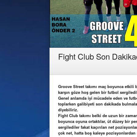
Fight Club Son Dakikad
Groove Street takımı maç boyunca etkili 
karşın göze hoş gelen bir futbol sergiledi
Genel anlamda iyi mücadele eden ve futbo
toplarken galibiyeti son dakikada bulma
diyebiliriz.
Fight Club takımı belki de uzun bir zaman
boyunca oyuna ortaktılar, üt düzey bir pe
sergilediler fakat kaçırılan net pozisyonl
çok net, hatta boş kaleye pozisyonlardan 