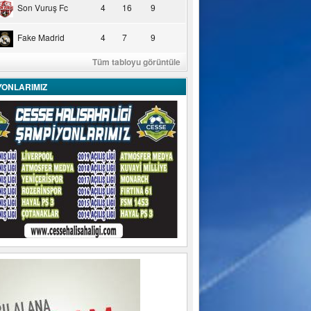
Son Vuruş Fc
4
16
9
Fake Madrid
4
7
9
Tüm tabloyu görüntüle
YONLARIMIZ