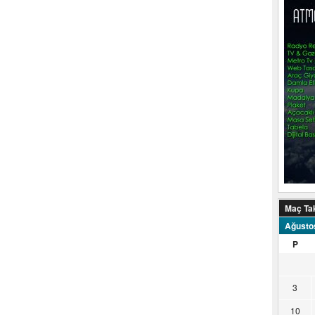
Maç Ta
Ağusto
P
3
10