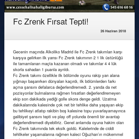
Fc Zrenk Fırsat Tepti!
26 Haziran 2018
Gecenin maçında Alkoliko Madrid ile Fc Zrenk takımları karşı
karşıya gelirken ilk yarısı Fc Zrenk takımının 2 1 lik üstünlüğü
ile tamamlanan maçta kazanan olmadı ve takımlar 4 4 lük
skorla sahadan 1 puanla ayrıldı.
Fc Zrenk takımı özellikle ilk bölümde oyunu rakip yarı alana
yığmayı başarırken dünyaları kaçırdı, ilk bölümlerden farkı
açma şansını defalarca değerlendiremedi. 2. yarıda da net
pozisyonlar bulmalarına rağmen fırsatları değerlendiremeyen
ekip son dakikada yediği golle skora denge geldi. Uzatma
dakikalarında kalesinde çok net bir tehlike daha yaşayan ekip
bu tehlikeyi atlatıp rakibin boş kalesine topu yuvarlayamayınca
galibiyet şansını tepti ve play off yolunda önemli bir avantajı
değerlendiremedi diyebiliriz. Genel anlamda oyuna hakim olan
Fc Zrenk takımında tek eksik goldü. Kalelerinde de ciddi
tehlikeler yaşamalarına rağmen kaleci Oğuzhan’ın mükemmel