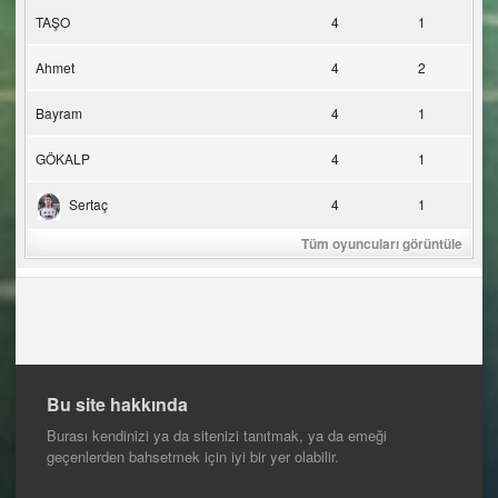
TAŞO
4
1
Ahmet
4
2
Bayram
4
1
GÖKALP
4
1
Sertaç
4
1
Tüm oyuncuları görüntüle
Bu site hakkında
Burası kendinizi ya da sitenizi tanıtmak, ya da emeği
geçenlerden bahsetmek için iyi bir yer olabilir.