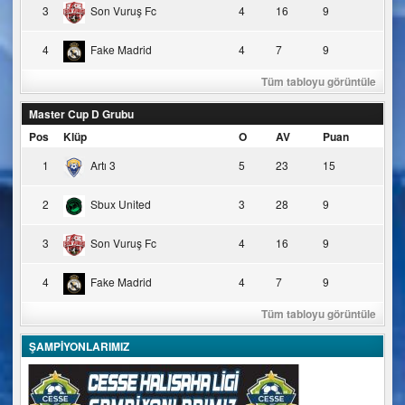
3
Son Vuruş Fc
4
16
9
4
Fake Madrid
4
7
9
Tüm tabloyu görüntüle
Master Cup D Grubu
Pos
Klüp
O
AV
Puan
1
Artı 3
5
23
15
2
Sbux United
3
28
9
3
Son Vuruş Fc
4
16
9
4
Fake Madrid
4
7
9
Tüm tabloyu görüntüle
ŞAMPİYONLARIMIZ