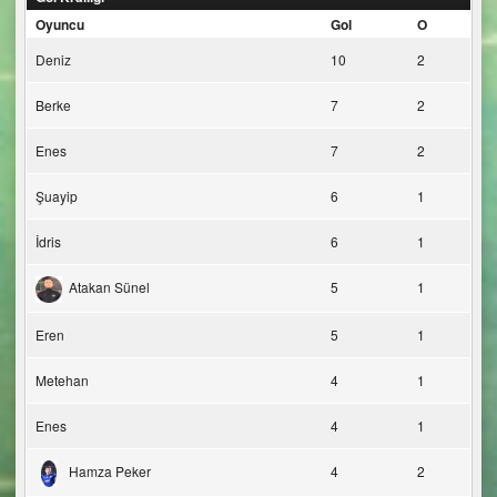
Oyuncu
Gol
O
Deniz
10
2
Berke
7
2
Enes
7
2
Şuayip
6
1
İdris
6
1
Atakan Sünel
5
1
Eren
5
1
Metehan
4
1
Enes
4
1
Hamza Peker
4
2