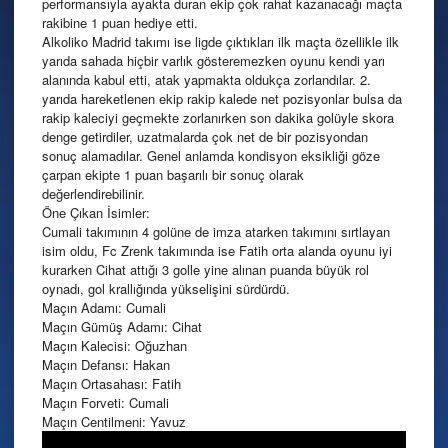
performansıyla ayakta duran ekip çok rahat kazanacağı maçta
rakibine 1 puan hediye etti.
Alkoliko Madrid takımı ise ligde çıktıkları ilk maçta özellikle ilk
yarıda sahada hiçbir varlık gösteremezken oyunu kendi yarı
alanında kabul etti, atak yapmakta oldukça zorlandılar. 2.
yarıda hareketlenen ekip rakip kalede net pozisyonlar bulsa da
rakip kaleciyi geçmekte zorlanırken son dakika golüyle skora
denge getirdiler, uzatmalarda çok net de bir pozisyondan
sonuç alamadılar. Genel anlamda kondisyon eksikliği göze
çarpan ekipte 1 puan başarılı bir sonuç olarak
değerlendirebilinir.
Öne Çıkan İsimler:
Cumali takımının 4 golüne de imza atarken takımını sırtlayan
isim oldu, Fc Zrenk takımında ise Fatih orta alanda oyunu iyi
kurarken Cihat attığı 3 golle yine alınan puanda büyük rol
oynadı, gol krallığında yükselişini sürdürdü.
Maçın Adamı: Cumali
Maçın Gümüş Adamı: Cihat
Maçın Kalecisi: Oğuzhan
Maçın Defansı: Hakan
Maçın Ortasahası: Fatih
Maçın Forveti: Cumali
Maçın Centilmeni: Yavuz