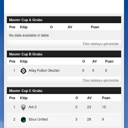
navigation
Master Cup A Grubu
Pos
Klüp
O
AV
Puan
No data available in table
Tüm tabloyu görüntüle
Master Cup B Grubu
Pos
Klüp
O
AV
Puan
1
Altay Futbol Okulları
0
0
0
Tüm tabloyu görüntüle
Master Cup C Grubu
Pos
Klüp
O
AV
Puan
1
Artı 3
5
23
15
2
Sbux United
3
28
9