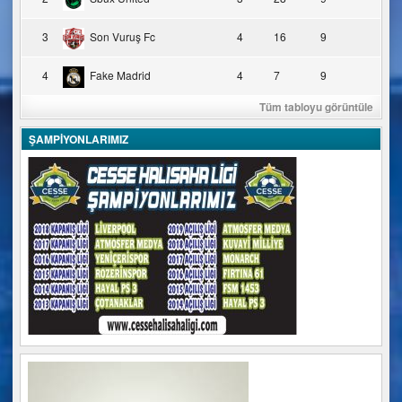
3
Son Vuruş Fc
4
16
9
4
Fake Madrid
4
7
9
Tüm tabloyu görüntüle
ŞAMPİYONLARIMIZ