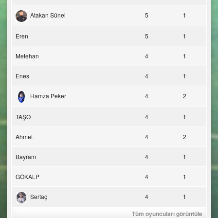
Atakan Sünel
5
1
Eren
5
1
Metehan
4
1
Enes
4
1
Hamza Peker
4
2
TAŞO
4
1
Ahmet
4
2
Bayram
4
1
GÖKALP
4
1
Sertaç
4
1
Tüm oyuncuları görüntüle