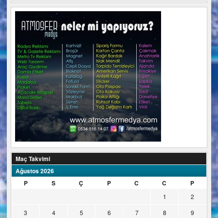
Maç Takvimi
Ağustos 2026
P
S
Ç
P
C
C
P
1
2
3
4
5
6
7
8
9