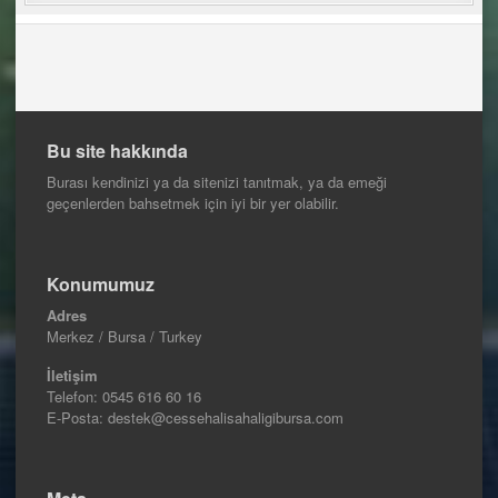
Bu site hakkında
Burası kendinizi ya da sitenizi tanıtmak, ya da emeği
geçenlerden bahsetmek için iyi bir yer olabilir.
Konumumuz
Adres
Merkez / Bursa / Turkey
İletişim
Telefon:
0545 616 60 16
E-Posta: destek@cessehalisahaligibursa.com