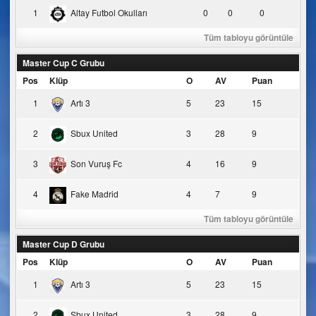
1
Altay Futbol Okulları
0
0
0
Tüm tabloyu görüntüle
Master Cup C Grubu
Pos
Klüp
O
AV
Puan
1
Artı 3
5
23
15
2
Sbux United
3
28
9
3
Son Vuruş Fc
4
16
9
4
Fake Madrid
4
7
9
Tüm tabloyu görüntüle
Master Cup D Grubu
Pos
Klüp
O
AV
Puan
1
Artı 3
5
23
15
2
Sbux United
3
28
9