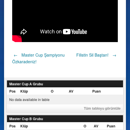
Post
←
Master Cup Şampiyonu
Filistin Sil Baştan!
→
Özkaradeniz!
navigation
Master Cup A Grubu
Pos
Klüp
O
AV
Puan
No data available in table
Tüm tabloyu görüntüle
Master Cup B Grubu
Pos
Klüp
O
AV
Puan