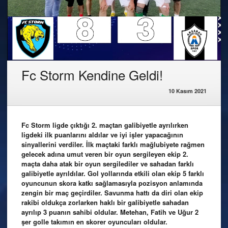
Fc Storm Kendine Geldi!
10 Kasım 2021
Fc Storm ligde çıktığı 2. maçtan galibiyetle ayrılırken
ligdeki ilk puanlarını aldılar ve iyi işler yapacağının
sinyallerini verdiler. İlk maçtaki farklı mağlubiyete rağmen
gelecek adına umut veren bir oyun sergileyen ekip 2.
maçta daha atak bir oyun sergilediler ve sahadan farklı
galibiyetle ayrıldılar. Gol yollarında etkili olan ekip 5 farklı
oyuncunun skora katkı sağlamasıyla pozisyon anlamında
zengin bir maç geçirdiler. Savunma hattı da diri olan ekip
rakibi oldukça zorlarken haklı bir galibiyetle sahadan
ayrılıp 3 puanın sahibi oldular. Metehan, Fatih ve Uğur 2
şer golle takımın en skorer oyuncuları oldular.