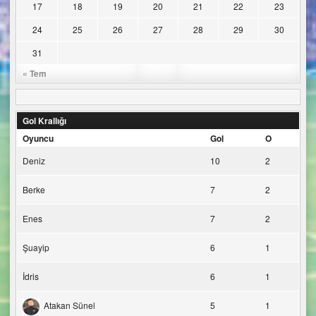
17
18
19
20
21
22
23
24
25
26
27
28
29
30
31
« Tem
Gol Krallığı
Oyuncu
Gol
O
Deniz
10
2
Berke
7
2
Enes
7
2
Şuayip
6
1
İdris
6
1
Atakan Sünel
5
1