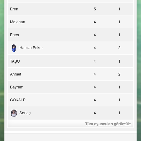
Eren
5
1
Metehan
4
1
Enes
4
1
Hamza Peker
4
2
TAŞO
4
1
Ahmet
4
2
Bayram
4
1
GÖKALP
4
1
Sertaç
4
1
Tüm oyuncuları görüntüle