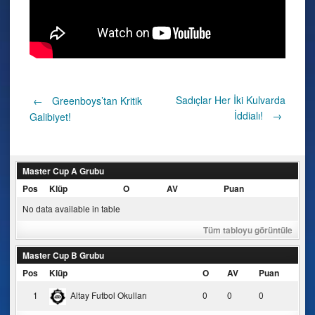
Post
Sadıçlar Her İki Kulvarda
←
Greenboys’tan Kritik
İddialı!
→
Galibiyet!
navigation
Master Cup A Grubu
Pos
Klüp
O
AV
Puan
No data available in table
Tüm tabloyu görüntüle
Master Cup B Grubu
Pos
Klüp
O
AV
Puan
1
Altay Futbol Okulları
0
0
0