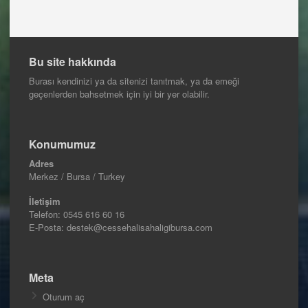
Bu site hakkında
Burası kendinizi ya da sitenizi tanıtmak, ya da emeği
geçenlerden bahsetmek için iyi bir yer olabilir.
Konumumuz
Adres
Merkez / Bursa / Turkey
İletişim
Telefon:
0545 616 60 16
E-Posta: destek@cessehalisahaligibursa.com
Meta
Oturum aç