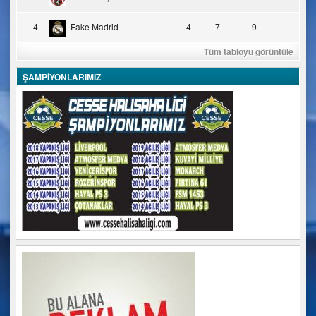
4
Fake Madrid
4
7
9
Tüm tabloyu görüntüle
ŞAMPİYONLARIMIZ