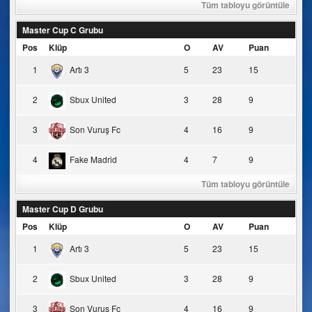
Tüm tabloyu görüntüle
Master Cup C Grubu
Pos
Klüp
O
AV
Puan
1
Artı 3
5
23
15
2
Sbux United
3
28
9
3
Son Vuruş Fc
4
16
9
4
Fake Madrid
4
7
9
Tüm tabloyu görüntüle
Master Cup D Grubu
Pos
Klüp
O
AV
Puan
1
Artı 3
5
23
15
2
Sbux United
3
28
9
3
Son Vuruş Fc
4
16
9