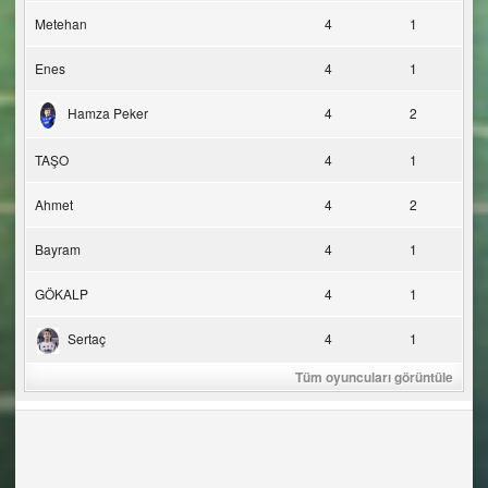
Metehan
4
1
Enes
4
1
Hamza Peker
4
2
TAŞO
4
1
Ahmet
4
2
Bayram
4
1
GÖKALP
4
1
Sertaç
4
1
Tüm oyuncuları görüntüle