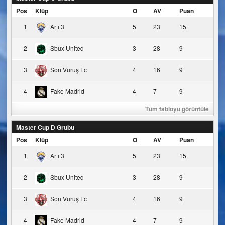
Pos
Klüp
O
AV
Puan
1
Artı 3
5
23
15
2
Sbux United
3
28
9
3
Son Vuruş Fc
4
16
9
4
Fake Madrid
4
7
9
Tüm tabloyu görüntüle
Master Cup D Grubu
Pos
Klüp
O
AV
Puan
1
Artı 3
5
23
15
2
Sbux United
3
28
9
3
Son Vuruş Fc
4
16
9
4
Fake Madrid
4
7
9