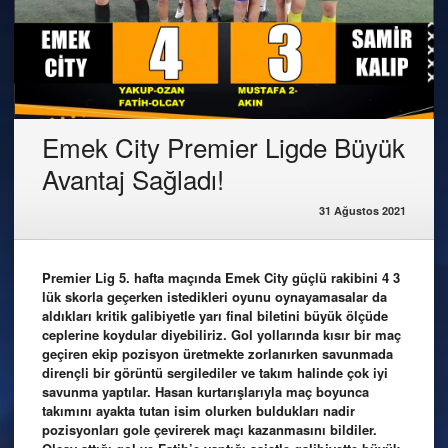
Emek City Premier Ligde Büyük
Avantaj Sağladı!
31 Ağustos 2021
Premier Lig 5. hafta maçında Emek City güçlü rakibini 4 3
lük skorla geçerken istedikleri oyunu oynayamasalar da
aldıkları kritik galibiyetle yarı final biletini büyük ölçüde
ceplerine koydular diyebiliriz. Gol yollarında kısır bir maç
geçiren ekip pozisyon üretmekte zorlanırken savunmada
dirençli bir görüntü sergilediler ve takım halinde çok iyi
savunma yaptılar. Hasan kurtarışlarıyla maç boyunca
takımını ayakta tutan isim olurken buldukları nadir
pozisyonları gole çevirerek maçı kazanmasını bildiler.