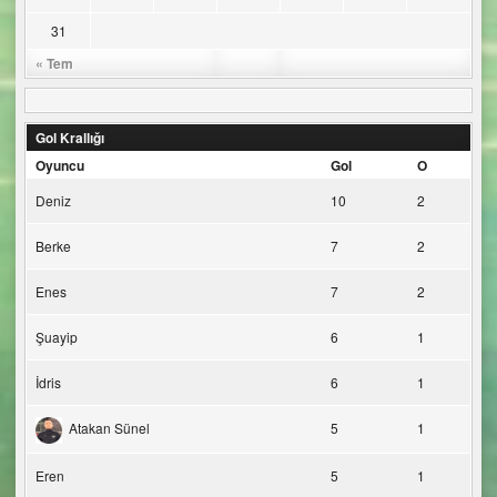
31
« Tem
Gol Krallığı
Oyuncu
Gol
O
Deniz
10
2
Berke
7
2
Enes
7
2
Şuayip
6
1
İdris
6
1
Atakan Sünel
5
1
Eren
5
1