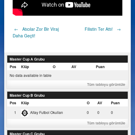
Post
←
Atıcılar Zor Bir Viraj
Filistin Ter Attı!
→
Daha Geçti!
navigation
Master Cup A Grubu
Pos
Klüp
O
AV
Puan
No data available in table
Tüm tabloyu görüntüle
Master Cup B Grubu
Pos
Klüp
O
AV
Puan
1
Altay Futbol Okulları
0
0
0
Tüm tabloyu görüntüle
Master Cup C Grubu