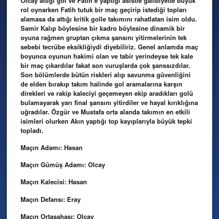
Olcay attığı gol ve Fatih’e yaptığı asistle galibiyette büyük
rol oynarken Fatih tutuk bir maç geçirip istediği topları
alamasa da attığı kritik golle takımını rahatlatan isim oldu.
Samir Kalıp böylesine bir kadro böylesine dinamik bir
oyuna rağmen gruptan çıkma şansını yitirmelerinin tek
sebebi tecrübe eksikliğiydi diyebiliriz. Genel anlamda maç
boyunca oyunun hakimi olan ve tabir yerindeyse tek kale
bir maç çıkardılar fakat son vuruşlarda çok şanssızdılar.
Son bölümlerde bütün riskleri alıp savunma güvenliğini
de elden bırakıp takım halinde gol aramalarına karşın
direkleri ve rakip kaleciyi geçemeyen ekip aradıkları golü
bulamayarak yarı final şansını yitirdiler ve hayal kırıklığına
uğradılar. Özgür ve Mustafa orta alanda takımın en etkili
isimleri olurken Akın yaptığı top kayıplarıyla büyük tepki
topladı.
Maçın Adamı: Hasan
Maçın Gümüş Adamı: Olcay
Maçın Kalecisi: Hasan
Maçın Defansı: Eray
Maçın Ortasahası: Olcay