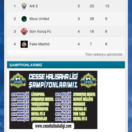
1
Artı 3
5
23
15
2
Sbux United
3
28
9
3
Son Vuruş Fc
4
16
9
4
Fake Madrid
4
7
9
Tüm tabloyu görüntüle
ŞAMPİYONLARIMIZ