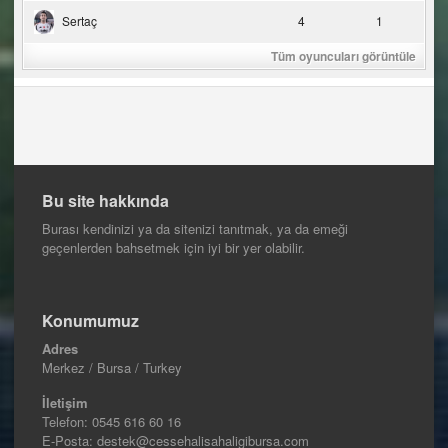
Sertaç
4
1
Tüm oyuncuları görüntüle
Bu site hakkında
Burası kendinizi ya da sitenizi tanıtmak, ya da emeği
geçenlerden bahsetmek için iyi bir yer olabilir.
Konumumuz
Adres
Merkez / Bursa / Turkey
İletişim
Telefon:
0545 616 60 16
E-Posta: destek@cessehalisahaligibursa.com