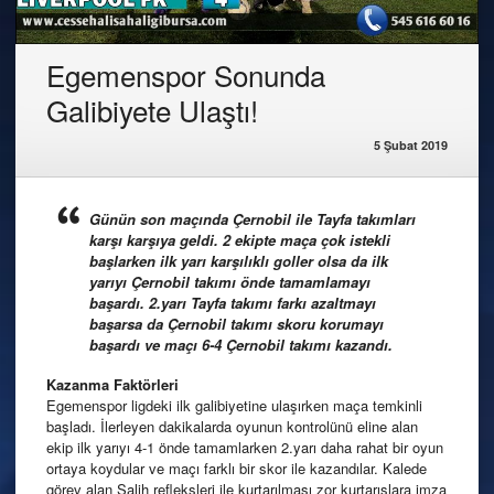
Egemenspor Sonunda
Galibiyete Ulaştı!
5 Şubat 2019
Günün son maçında Çernobil ile Tayfa takımları
karşı karşıya geldi. 2 ekipte maça çok istekli
başlarken ilk yarı karşılıklı goller olsa da ilk
yarıyı Çernobil takımı önde tamamlamayı
başardı. 2.yarı Tayfa takımı farkı azaltmayı
başarsa da Çernobil takımı skoru korumayı
başardı ve maçı 6-4 Çernobil takımı kazandı.
Kazanma
Faktörleri
Egemenspor ligdeki ilk galibiyetine ulaşırken maça temkinli
başladı. İlerleyen dakikalarda oyunun kontrolünü eline alan
ekip ilk yarıyı 4-1 önde tamamlarken 2.yarı daha rahat bir oyun
ortaya koydular ve maçı farklı bir skor ile kazandılar. Kalede
görev alan Salih refleksleri ile kurtarılması zor kurtarışlara imza