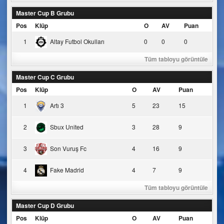
Master Cup B Grubu
Pos
Klüp
O
AV
Puan
1
Altay Futbol Okulları
0
0
0
Tüm tabloyu görüntüle
Master Cup C Grubu
Pos
Klüp
O
AV
Puan
1
Artı 3
5
23
15
2
Sbux United
3
28
9
3
Son Vuruş Fc
4
16
9
4
Fake Madrid
4
7
9
Tüm tabloyu görüntüle
Master Cup D Grubu
Pos
Klüp
O
AV
Puan