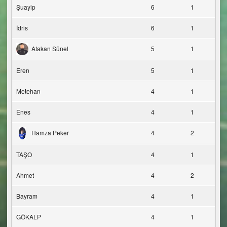
Şuayip
6
1
İdris
6
1
Atakan Sünel
5
1
Eren
5
1
Metehan
4
1
Enes
4
1
Hamza Peker
4
2
TAŞO
4
1
Ahmet
4
2
Bayram
4
1
GÖKALP
4
1