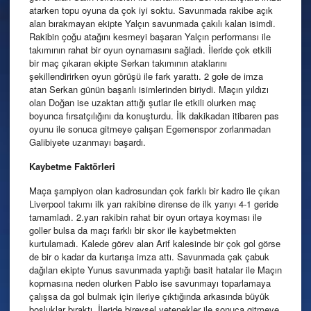
atarken topu oyuna da çok iyi soktu. Savunmada rakibe açık
alan bırakmayan ekipte Yalçın savunmada çakılı kalan isimdi.
Rakibin çoğu atağını kesmeyi başaran Yalçın performansı ile
takımının rahat bir oyun oynamasını sağladı. İleride çok etkili
bir maç çıkaran ekipte Serkan takımının ataklarını
şekillendirirken oyun görüşü ile fark yarattı. 2 gole de imza
atan Serkan günün başarılı isimlerinden biriydi. Maçın yıldızı
olan Doğan ise uzaktan attığı şutlar ile etkili olurken maç
boyunca fırsatçılığını da konuşturdu. İlk dakikadan itibaren pas
oyunu ile sonuca gitmeye çalışan Egemenspor zorlanmadan
Galibiyete uzanmayı başardı.
Kaybetme Faktörleri
Maça şampiyon olan kadrosundan çok farklı bir kadro ile çıkan
Liverpool takımı ilk yarı rakibine dirense de ilk yarıyı 4-1 geride
tamamladı. 2.yarı rakibin rahat bir oyun ortaya koyması ile
goller bulsa da maçı farklı bir skor ile kaybetmekten
kurtulamadı. Kalede görev alan Arif kalesinde bir çok gol görse
de bir o kadar da kurtarışa imza attı. Savunmada çak çabuk
dağılan ekipte Yunus savunmada yaptığı basit hatalar ile Maçın
kopmasına neden olurken Pablo ise savunmayı toparlamaya
çalışsa da gol bulmak için ileriye çıktığında arkasında büyük
boşluklar bıraktı. İleride bireysel yetenekler ile sonuca gitmeye