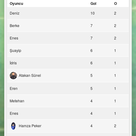
Oyuncu
Gol
O
Deniz
10
2
Berke
7
2
Enes
7
2
Şuayip
6
1
İdris
6
1
Atakan Sünel
5
1
Eren
5
1
Metehan
4
1
Enes
4
1
Hamza Peker
4
2