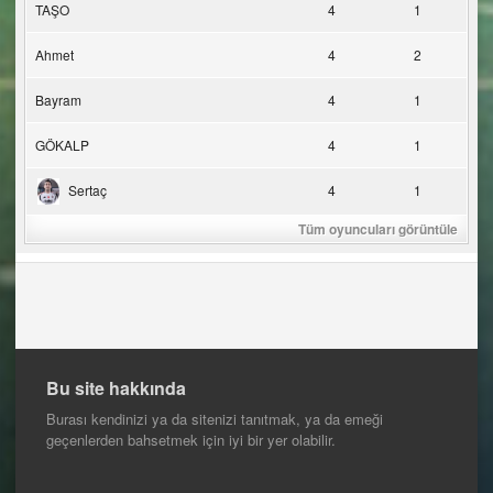
TAŞO
4
1
Ahmet
4
2
Bayram
4
1
GÖKALP
4
1
Sertaç
4
1
Tüm oyuncuları görüntüle
Bu site hakkında
Burası kendinizi ya da sitenizi tanıtmak, ya da emeği
geçenlerden bahsetmek için iyi bir yer olabilir.