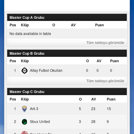
navigation
Master Cup A Grubu
Pos
Klüp
O
AV
Puan
No data available in table
Tüm tabloyu görüntüle
Master Cup B Grubu
Pos
Klüp
O
AV
Puan
1
Altay Futbol Okulları
0
0
0
Tüm tabloyu görüntüle
Master Cup C Grubu
Pos
Klüp
O
AV
Puan
1
Artı 3
5
23
15
2
Sbux United
3
28
9