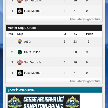
3
Son Vuruş Fc
4
16
9
4
Fake Madrid
4
7
9
Tüm tabloyu görüntüle
Master Cup D Grubu
Pos
Klüp
O
AV
Puan
1
Artı 3
5
23
15
2
Sbux United
3
28
9
3
Son Vuruş Fc
4
16
9
4
Fake Madrid
4
7
9
Tüm tabloyu görüntüle
ŞAMPİYONLARIMIZ