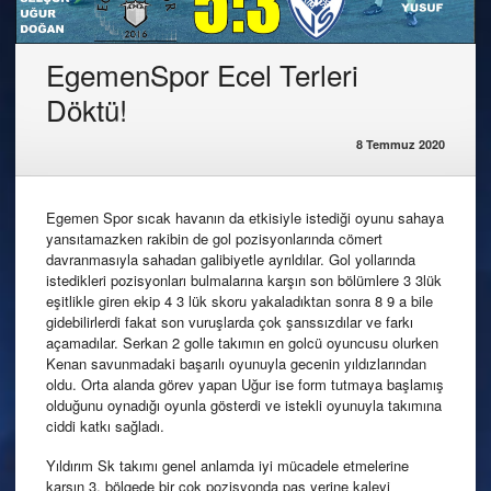
EgemenSpor Ecel Terleri
Döktü!
8 Temmuz 2020
Egemen Spor sıcak havanın da etkisiyle istediği oyunu sahaya
yansıtamazken rakibin de gol pozisyonlarında cömert
davranmasıyla sahadan galibiyetle ayrıldılar. Gol yollarında
istedikleri pozisyonları bulmalarına karşın son bölümlere 3 3lük
eşitlikle giren ekip 4 3 lük skoru yakaladıktan sonra 8 9 a bile
gidebilirlerdi fakat son vuruşlarda çok şanssızdılar ve farkı
açamadılar. Serkan 2 golle takımın en golcü oyuncusu olurken
Kenan savunmadaki başarılı oyunuyla gecenin yıldızlarından
oldu. Orta alanda görev yapan Uğur ise form tutmaya başlamış
olduğunu oynadığı oyunla gösterdi ve istekli oyunuyla takımına
ciddi katkı sağladı.
Yıldırım Sk takımı genel anlamda iyi mücadele etmelerine
karşın 3. bölgede bir çok pozisyonda pas yerine kaleyi