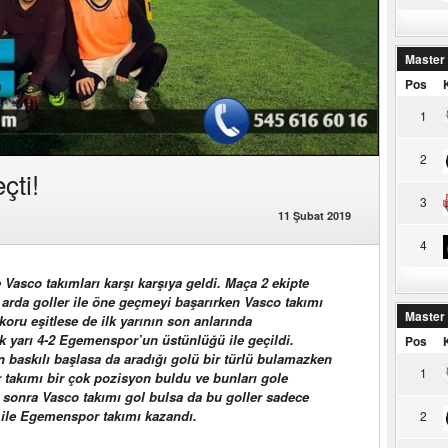
Master
Pos
1
2
çti!
3
11 Şubat 2019
4
asco takımları karşı karşıya geldi. Maça 2 ekipte
arda goller ile öne geçmeyi başarırken Vasco takımı
Master
koru eşitlese de ilk yarının son anlarında
 yarı 4-2 Egemenspor’un üstünlüğü ile geçildi.
Pos
in baskılı başlasa da aradığı golü bir türlü bulamazken
1
 takımı bir çok pozisyon buldu ve bunları gole
n sonra Vasco takımı gol bulsa da bu goller sadece
r ile Egemenspor takımı kazandı.
2