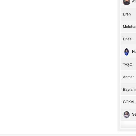
At
Eren
Meteha
Enes
H
TAŞO
Ahmet
Bayram
GÖKAL
Se