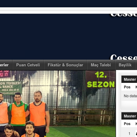
erler
Puan Cetveli
Fikstür & Sonuçlar
Maç Talebi
Bayilik
Master
Pos
No data 
Master
Pos
1