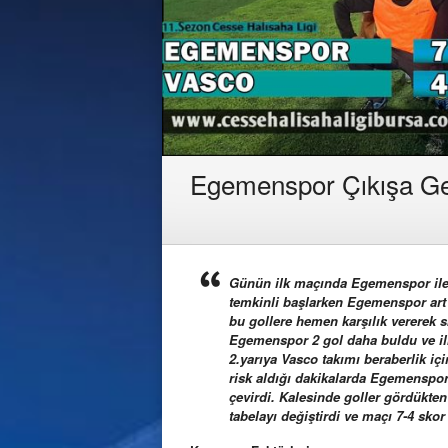
Egemenspor Çıkışa Ge
Günün ilk maçında Egemenspor ile V
temkinli başlarken Egemenspor art 
bu gollere hemen karşılık vererek s
Egemenspor 2 gol daha buldu ve ilk
2.yarıya Vasco takımı beraberlik iç
risk aldığı dakikalarda Egemenspor
çevirdi. Kalesinde goller gördükte
tabelayı değiştirdi ve maçı 7-4 sko