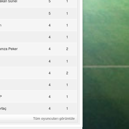
akan Sünel
5
1
5
1
n
4
1
4
1
amza Peker
4
2
4
1
4
2
4
1
P
4
1
rtaç
4
1
Tüm oyuncuları görüntüle