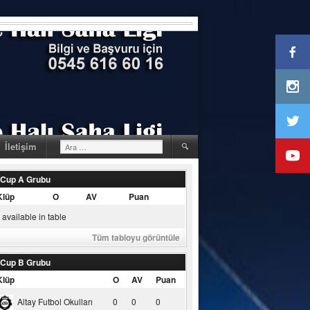
Arama:
İletişim
 Cup A Grubu
Klüp
O
AV
Puan
available in table
Tüm tabloyu görüntüle
 Cup B Grubu
Klüp
O
AV
Puan
Altay Futbol Okulları
0
0
0