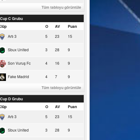
Tüm tabloyu görüntüle
 Cup C Grubu
Klüp
O
AV
Puan
Artı 3
5
23
15
Sbux United
3
28
9
Son Vuruş Fc
4
16
9
Fake Madrid
4
7
9
Tüm tabloyu görüntüle
 Cup D Grubu
Klüp
O
AV
Puan
Artı 3
5
23
15
Sbux United
3
28
9