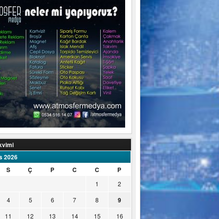
kvimi
s 2026
S
Ç
P
C
C
P
1
2
4
5
6
7
8
9
11
12
13
14
15
16