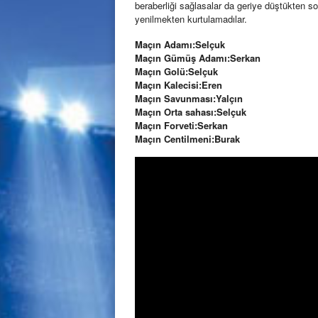
beraberliği sağlasalar da geriye düştükten so
yenilmekten kurtulamadılar.
Maçın Adamı:Selçuk
Maçın Gümüş Adamı:Serkan
Maçın Golü:Selçuk
Maçın Kalecisi:Eren
Maçın Savunması:Yalçın
Maçın Orta sahası:Selçuk
Maçın Forveti:Serkan
Maçın Centilmeni:Burak