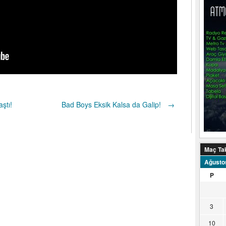
ştı!
Bad Boys Eksik Kalsa da Galip!
→
Maç Ta
Ağusto
P
3
10