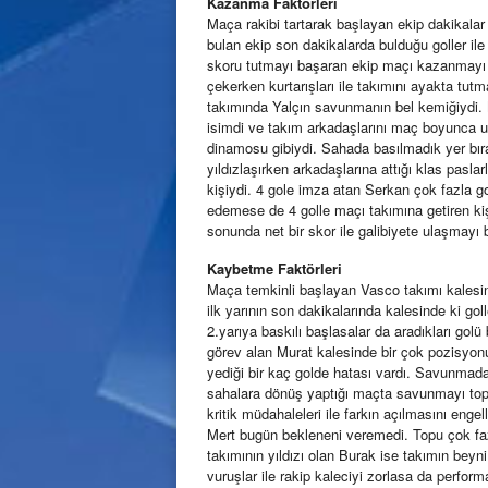
Kazanma
Faktörleri
Maça rakibi tartarak başlayan ekip dakikalar il
bulan ekip son dakikalarda bulduğu goller ile
skoru tutmayı başaran ekip maçı kazanmayı b
çekerken kurtarışları ile takımını ayakta 
takımında Yalçın savunmanın bel kemiğiydi. 
isimdi ve takım arkadaşlarını maç boyunca uya
dinamosu gibiydi. Sahada basılmadık yer bıra
yıldızlaşırken arkadaşlarına attığı klas pasla
kişiydi. 4 gole imza atan Serkan çok fazla 
edemese de 4 golle maçı takımına getiren k
sonunda net bir skor ile galibiyete ulaşmayı 
Kaybetme Faktörleri
Maça temkinli başlayan Vasco takımı kalesin
ilk yarının son dakikalarında kalesinde ki gol
2.yarıya baskılı başlasalar da aradıkları g
görev alan Murat kalesinde bir çok pozisyonu 
yediği bir kaç golde hatası vardı. Savunmada 
sahalara dönüş yaptığı maçta savunmayı topa
kritik müdahaleleri ile farkın açılmasını eng
Mert bugün bekleneni veremedi. Topu çok faz
takımının yıldızı olan Burak ise takımın beyni
vuruşlar ile rakip kaleciyi zorlasa da perfor