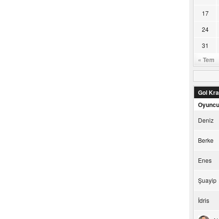
17
24
31
« Tem
Gol Kral
Oyunc
Deniz
Berke
Enes
Şuayip
İdris