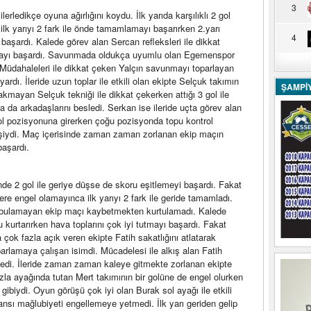
3
erledikçe oyuna ağırlığını koydu. İlk yarıda karşılıklı 2 gol
 ilk yarıyı 2 fark ile önde tamamlamayı başarırken 2.yarı
4
aşardı. Kalede görev alan Sercan refleksleri ile dikkat
tutmayı başardı. Savunmada oldukça uyumlu olan Egemenspor
Müdahaleleri ile dikkat çeken Yalçın savunmayı toparlayan
rdı. İleride uzun toplar ile etkili olan ekipte Selçuk takımın
ŞAMPİ
kmayan Selçuk tekniği ile dikkat çekerken attığı 3 gol ile
rla da arkadaşlarını besledi. Serkan ise ileride uçta görev alan
gol pozisyonuna girerken çoğu pozisyonda topu kontrol
işiydi. Maç içerisinde zaman zaman zorlanan ekip maçın
başardı.
de 2 gol ile geriye düşse de skoru eşitlemeyi başardı. Fakat
lere engel olamayınca ilk yarıyı 2 fark ile geride tamamladı.
olü bulamayan ekip maçı kaybetmekten kurtulamadı. Kalede
kurtarırken hava toplarını çok iyi tutmayı başardı. Fakat
çok fazla açık veren ekipte Fatih sakatlığını atlatarak
rlamaya çalışan isimdi. Mücadelesi ile alkış alan Fatih
elledi. İleride zaman zaman kaleye gitmekte zorlanan ekipte
la ayağında tutan Mert takımının bir golüne de engel olurken
 gibiydi. Oyun görüşü çok iyi olan Burak sol ayağı ile etkili
mansı mağlubiyeti engellemeye yetmedi. İlk yarı geriden gelip