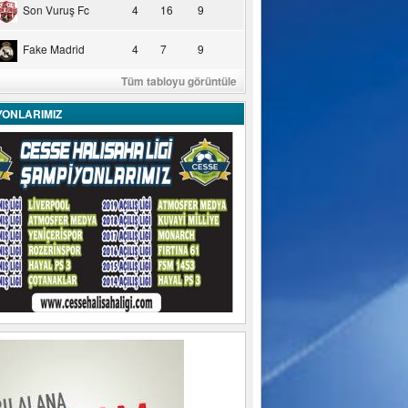
Son Vuruş Fc
4
16
9
Fake Madrid
4
7
9
Tüm tabloyu görüntüle
YONLARIMIZ