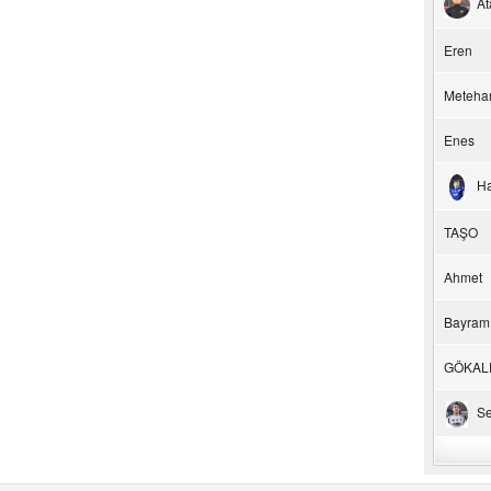
At
Eren
Meteha
Enes
H
TAŞO
Ahmet
Bayram
GÖKAL
Se