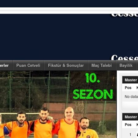
erler
Puan Cetveli
Fikstür & Sonuçlar
Maç Talebi
Bayilik
Master
Pos
No data 
Master
Pos
1