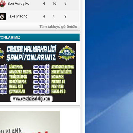
Son Vuruş Fc
4
16
9
Fake Madrid
4
7
9
Tüm tabloyu görüntüle
YONLARIMIZ