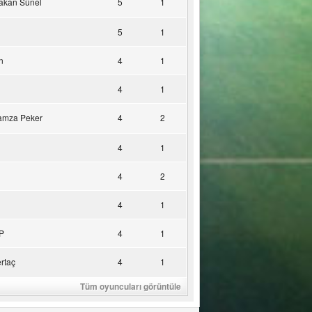
akan Sünel
5
1
5
1
n
4
1
4
1
amza Peker
4
2
4
1
4
2
4
1
P
4
1
rtaç
4
1
Tüm oyuncuları görüntüle