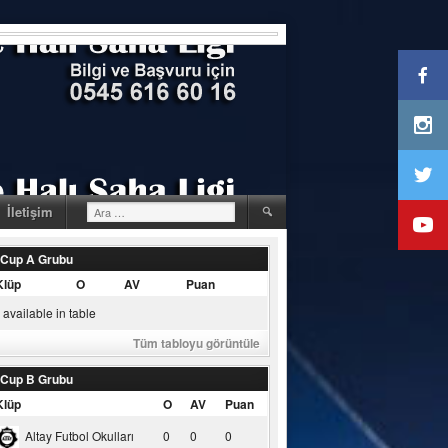
Arama:
İletişim
 Cup A Grubu
Klüp
O
AV
Puan
available in table
Tüm tabloyu görüntüle
 Cup B Grubu
Klüp
O
AV
Puan
Altay Futbol Okulları
0
0
0