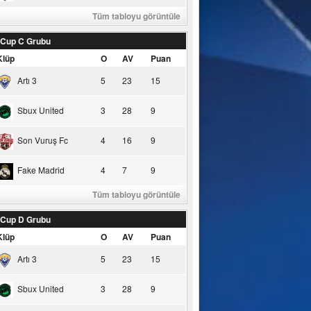
Tüm tabloyu görüntüle
 Cup C Grubu
Klüp
O
AV
Puan
Artı 3
5
23
15
Sbux United
3
28
9
Son Vuruş Fc
4
16
9
Fake Madrid
4
7
9
Tüm tabloyu görüntüle
 Cup D Grubu
Klüp
O
AV
Puan
Artı 3
5
23
15
Sbux United
3
28
9