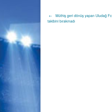
Post
←
Müthiş geri dönüş yapan Uludağ Fc 
takibini bırakmadı
navigation