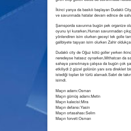
İkinci yarıya da baskılı başlayan Dudaklı Ci
ve savunmada hatalar devam edince de saha
Şamsporda savunma bugün pek organize olam
oyunu iyi kurarken,Human savunmadan çıkıp 
yönlendiren isim olurken geceyi tek golle t
galibiyete taşıyan isim olurken Zahir oldukça
Dudaklı city de Oğuz kötü goller yerken ikin
neredeyse hatasız oynarken,Mithatcan da sav
sahaya yansıtmaya çalışsa da bugün çok şan
etkiliydi 2 güzel golünün yanı sıra direkleri 
istediği topları bir türlü alamadı.Sabri de ta
isimdi.
Maçın adamı:Osman
Maçın gümüş adamı:Metin
Maçın kalecisi:Mira
Maçın defansı:Yasin
Maçın ortasahası:Selim
Maçın forveti:Osman