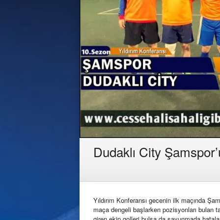
Dudaklı City Şamspor’
Yıldırım Konferansı gecenin ilk maçında Şamsp
maça dengeli başlarken pozisyonları bulan ta
giren ekip golleri bulsa da savunmada hatalar