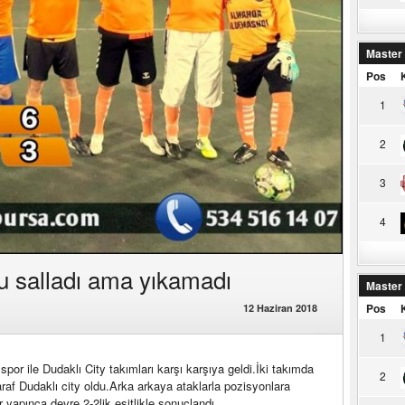
Master
Pos
1
2
3
4
u salladı ama yıkamadı
Master
Pos
12 Haziran 2018
1
or ile Dudaklı City takımları karşı karşıya geldi.İki takımda
2
raf Dudaklı city oldu.Arka arkaya ataklarla pozisyonlara
 yapınca devre 2-2lik eşitlikle sonuçlandı.