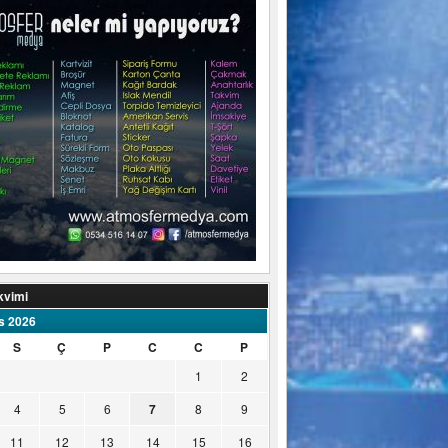
kvimi
s 2026
S
Ç
P
C
C
P
1
2
4
5
6
7
8
9
11
12
13
14
15
16