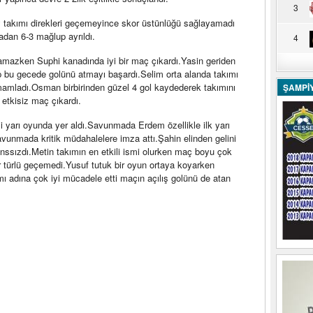
3
ty takımı direkleri geçemeyince skor üstünlüğü sağlayamadı
dan 6-3 mağlup ayrıldı.
4
azken Suphi kanadında iyi bir maç çıkardı.Yasin geriden
bu gecede golünü atmayı başardı.Selim orta alanda takımı
amamladı.Osman birbirinden güzel 4 gol kaydederek takımını
ŞAMPİ
 etkisiz maç çıkardı.
ci yarı oyunda yer aldı.Savunmada Erdem özellikle ilk yarı
unmada kritik müdahalelere imza attı.Şahin elinden gelini
ssızdı.Metin takımın en etkili ismi olurken maç boyu çok
bir türlü geçemedi.Yusuf tutuk bir oyun ortaya koyarken
kımı adına çok iyi mücadele etti maçın açılış golünü de atan