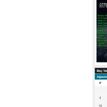
Maç Ta
Ağusto
P
3
10