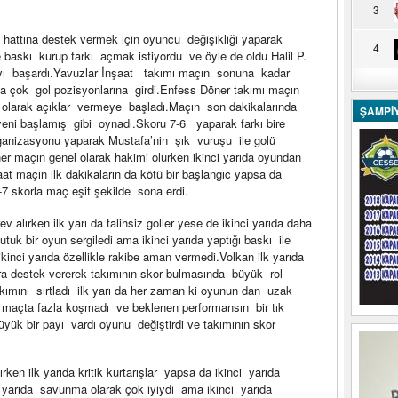
3
hattına destek vermek için oyuncu değişikliği yaparak
4
 baskı kurup farkı açmak istiyordu ve öyle de oldu Halil P.
mayı başardı.Yavuzlar İnşaat takımı maçın sonuna kadar
a çok gol pozisyonlarına girdi.Enfess Döner takımı maçın
olarak açıklar vermeye başladı.Maçın son dakikalarında
ŞAMPİ
eni başlamış gibi oynadı.Skoru 7-6 yaparak farkı bire
rganizasyonu yaparak Mustafa’nin şık vuruşu ile golü
r maçın genel olarak hakimi olurken ikinci yarıda oyundan
aat maçın ilk dakikaların da kötü bir başlangıc yapsa da
-7 skorla maç eşit şekilde sona erdi.
 alırken ilk yarı da talihsiz goller yese de ikinci yarıda daha
uk bir oyun sergiledi ama ikinci yarıda yaptığı baskı ile
inci yarıda özellikle rakibe aman vermedi.Volkan ilk yarıda
lara destek vererek takımının skor bulmasında büyük rol
mını sırtladı ilk yarı da her zaman ki oyunun dan uzak
n maçta fazla koşmadı ve beklenen performansın bir tık
yük bir payı vardı oyunu değiştirdi ve takımının skor
en ilk yarıda kritik kurtarışlar yapsa da ikinci yarıda
 yarıda savunma olarak çok iyiydi ama ikinci yarıda