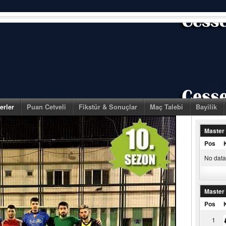
erler
Puan Cetveli
Fikstür & Sonuçlar
Maç Talebi
Bayilik
Master
Pos
No data 
Master
Pos
1