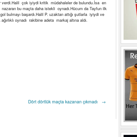
erdi.Halil çok iyiydi kritik müdahaleler de bulundu.İsa en
na nazaran bu maçta daha istekli oynadı.Hücum da Tayfun ilk
l bulmayı başardı.Halil P. uzaktan attığı şutlarla iyiydi ve
ırlıklı oynadı rakibine adeta markaj altına aldı.
Dört dörtlük maçta kazanan çıkmadı
→