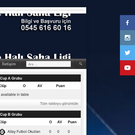
Arama:
İletişim
 Cup A Grubu
Klüp
O
AV
Puan
available in table
Tüm tabloyu görüntüle
 Cup B Grubu
Klüp
O
AV
Puan
Altay Futbol Okulları
0
0
0