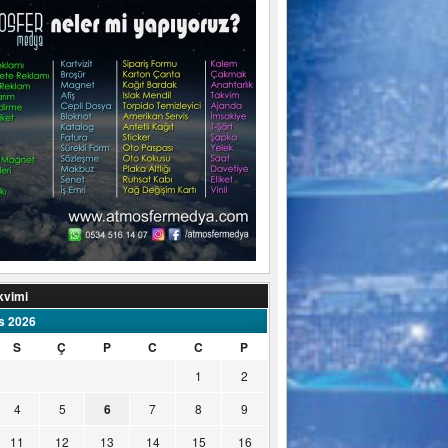
kvimi
s 2026
S
Ç
P
C
C
P
1
2
4
5
6
7
8
9
11
12
13
14
15
16