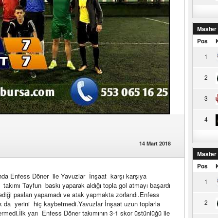
Master
Pos
1
2
3
4
14 Mart 2018
Master
Pos
a Enfess Döner ile Yavuzlar İnşaat karşı karşıya
1
takımı Tayfun baskı yaparak aldığı topla gol atmayı başardı
tediği pasları yapamadı ve atak yapmakta zorlandı.Enfess
2
 da yerini hiç kaybetmedi.Yavuzlar İnşaat uzun toplarla
ermedi.İlk yarı Enfess Döner takımının 3-1 skor üstünlüğü ile