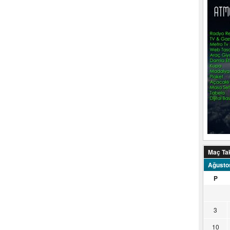
Maç Ta
Ağusto
P
3
10