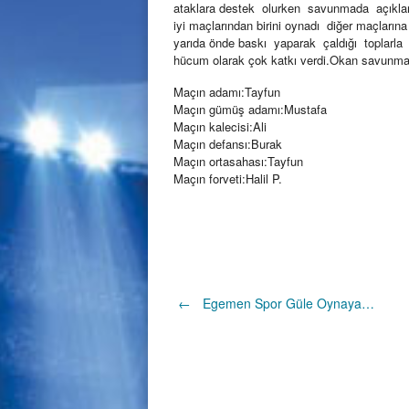
ataklara destek olurken savunmada açıklar v
iyi maçlarından birini oynadı diğer maçları
yarıda önde baskı yaparak çaldığı toplarla go
hücum olarak çok katkı verdi.Okan savunma ağ
Maçın adamı:Tayfun
Maçın gümüş adamı:Mustafa
Maçın kalecisi:Ali
Maçın defansı:Burak
Maçın ortasahası:Tayfun
Maçın forveti:Halil P.
Post
←
Egemen Spor Güle Oynaya…
navigation