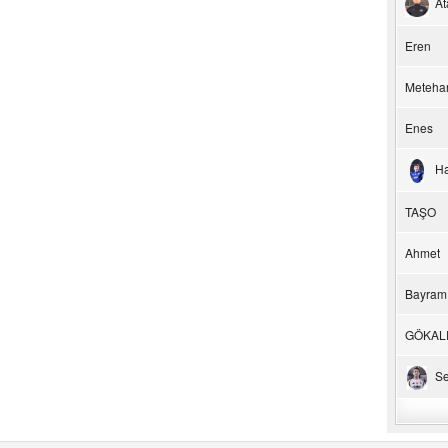
At
Eren
Meteha
Enes
H
TAŞO
Ahmet
Bayram
GÖKAL
Se