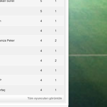
akan Sünel
5
1
5
1
n
4
1
4
1
amza Peker
4
2
4
1
4
2
4
1
P
4
1
rtaç
4
1
Tüm oyuncuları görüntüle