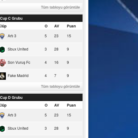
Tüm tabloyu görüntüle
 Cup C Grubu
Klüp
O
AV
Puan
Artı 3
5
23
15
Sbux United
3
28
9
Son Vuruş Fc
4
16
9
Fake Madrid
4
7
9
Tüm tabloyu görüntüle
 Cup D Grubu
Klüp
O
AV
Puan
Artı 3
5
23
15
Sbux United
3
28
9