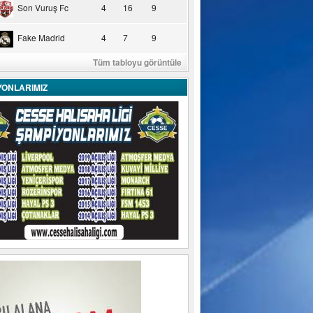
Son Vuruş Fc
4
16
9
Fake Madrid
4
7
9
Tüm tabloyu görüntüle
YONLARIMIZ