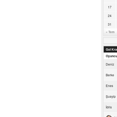
17
24
31
« Tem
Gol Kral
Oyunc
Deniz
Berke
Enes
Şuayip
İdris