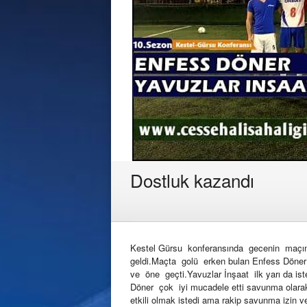
Dostluk kazandı
Kestel Gürsu konferansında gecenin maçınd
geldi.Maçta golü erken bulan Enfess Döner 
ve öne geçti.Yavuzlar İnşaat ilk yarı da is
Döner çok iyi mucadele etti savunma olarak
etkili olmak istedi ama rakip savunma izin v