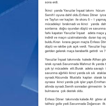
sona erdi.
İkinci yarıda Yavuzlar İnşaat takımı hücum 
Semih’i oyuna dahil oldu.Enfess Döner iyice
ve Tayfun ver kaçları ile skoru 5 – 1 yap
mücadeleyi bırakmadı ve ikinci yarıda dah
sonlarına doğru oyundan düştü ve savunma 
farkı kapatan Yavuzlar İnşaat adeta maça y
indirdi ve maçın uzatmalarında duran top o
buldu.Kıran kırana geçen maçta Enfess Döne
düştü ve rakibe çok açık verdi. Yavuzlar İnş
geriden gelerek maça beraberlik getirdi ve 7
Yavuzlar İnşaat takımında kalede Alihan görev
istek oynadı.Savunmada Mahmut ilk yarıda tut
çok iyi mücadele etti.Burak adeta savaştı ik
savunma ağırlıklı ikinci yarıda sık sık atak
oynadı.Hücumda Mustafa kaptan olarak takı
oynasa ikinci yarıda çok işler yaptı.Emirha
altında oynadı.Semih sonradan girmesinin bü
bulmasına çok destek oldu.
Enfess Döner takımında kalede Ali görev alırk
talihsiz golle yedi.Savunmada Doğancan ilk