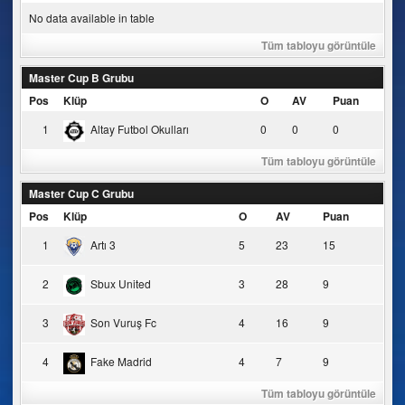
No data available in table
Tüm tabloyu görüntüle
Master Cup B Grubu
Pos
Klüp
O
AV
Puan
1
Altay Futbol Okulları
0
0
0
Tüm tabloyu görüntüle
Master Cup C Grubu
Pos
Klüp
O
AV
Puan
1
Artı 3
5
23
15
2
Sbux United
3
28
9
3
Son Vuruş Fc
4
16
9
4
Fake Madrid
4
7
9
Tüm tabloyu görüntüle