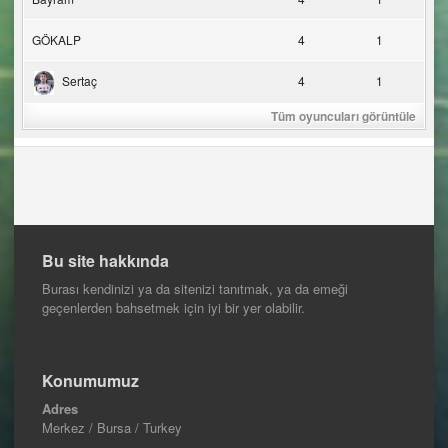
GÖKALP
4
1
Sertaç
4
1
Tüm oyuncuları görüntüle
Bu site hakkında
Burası kendinizi ya da sitenizi tanıtmak, ya da emeği
geçenlerden bahsetmek için iyi bir yer olabilir.
Konumumuz
Adres
Merkez / Bursa / Turkey