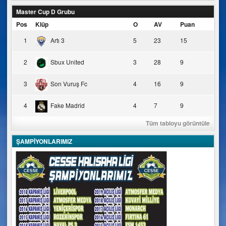
Master Cup D Grubu
Pos
Klüp
O
AV
Puan
1
Artı 3
5
23
15
2
Sbux United
3
28
9
3
Son Vuruş Fc
4
16
9
4
Fake Madrid
4
7
9
Tüm tabloyu görüntüle
ŞAMPİYONLARIMIZ