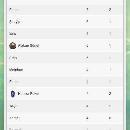
Enes
7
2
Şuayip
6
1
İdris
6
1
Atakan Sünel
5
1
Eren
5
1
Metehan
4
1
Enes
4
1
Hamza Peker
4
2
TAŞO
4
1
Ahmet
4
2
Bayram
4
1