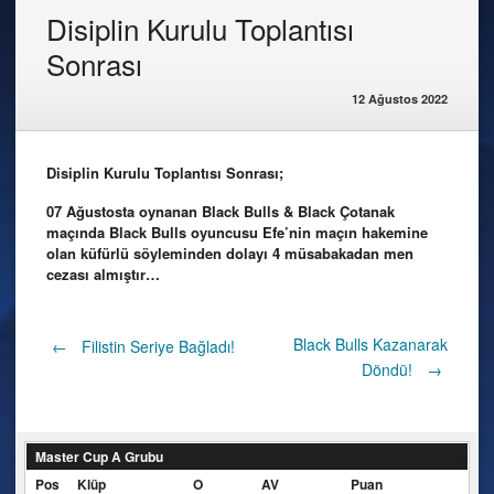
Disiplin Kurulu Toplantısı
Sonrası
12 Ağustos 2022
Disiplin Kurulu Toplantısı Sonrası;
07 Ağustosta oynanan Black Bulls & Black Çotanak
maçında Black Bulls oyuncusu Efe’nin maçın hakemine
olan küfürlü söyleminden dolayı 4 müsabakadan men
cezası almıştır…
Post
Black Bulls Kazanarak
←
Filistin Seriye Bağladı!
Döndü!
→
navigation
Master Cup A Grubu
Pos
Klüp
O
AV
Puan