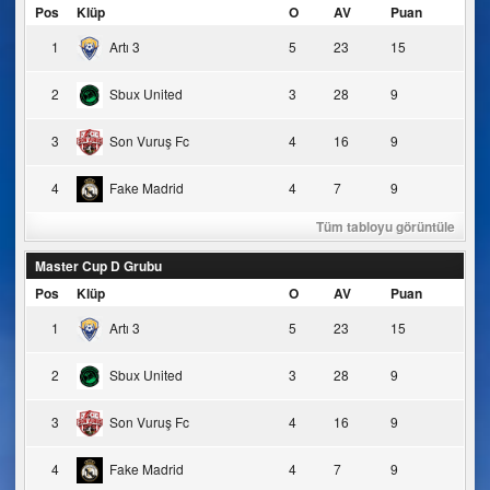
Pos
Klüp
O
AV
Puan
1
Artı 3
5
23
15
2
Sbux United
3
28
9
3
Son Vuruş Fc
4
16
9
4
Fake Madrid
4
7
9
Tüm tabloyu görüntüle
Master Cup D Grubu
Pos
Klüp
O
AV
Puan
1
Artı 3
5
23
15
2
Sbux United
3
28
9
3
Son Vuruş Fc
4
16
9
4
Fake Madrid
4
7
9