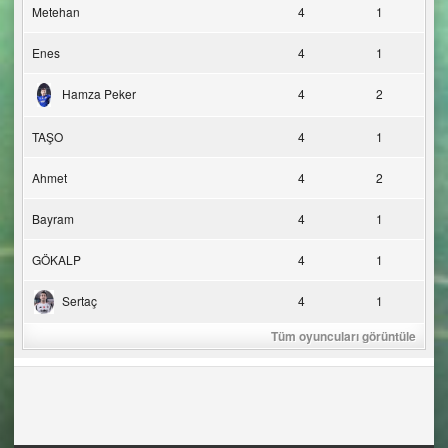
Metehan
4
1
Enes
4
1
Hamza Peker
4
2
TAŞO
4
1
Ahmet
4
2
Bayram
4
1
GÖKALP
4
1
Sertaç
4
1
Tüm oyuncuları görüntüle