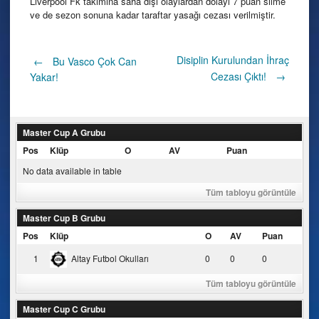
Liverpool Fk takımına saha dışı olaylardan dolayı 7 puan silme
ve de sezon sonuna kadar taraftar yasağı cezası verilmiştir.
Post
Disiplin Kurulundan İhraç
←
Bu Vasco Çok Can
Cezası Çıktı!
→
Yakar!
navigation
Master Cup A Grubu
Pos
Klüp
O
AV
Puan
No data available in table
Tüm tabloyu görüntüle
Master Cup B Grubu
Pos
Klüp
O
AV
Puan
1
Altay Futbol Okulları
0
0
0
Tüm tabloyu görüntüle
Master Cup C Grubu