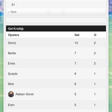
31
« Tem
Gol Krallığı
Oyuncu
Gol
O
Deniz
10
2
Berke
7
2
Enes
7
2
Şuayip
6
1
İdris
6
1
Atakan Sünel
5
1
Eren
5
1