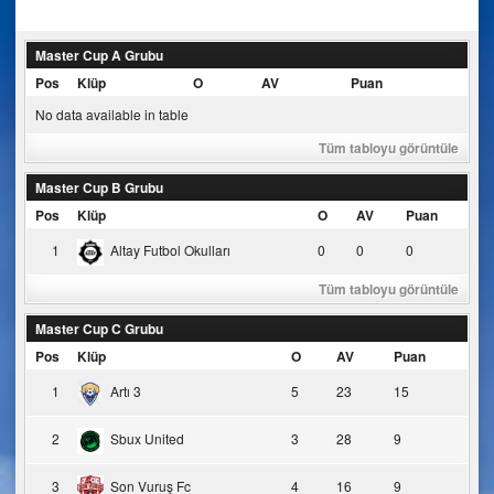
navigation
Master Cup A Grubu
Pos
Klüp
O
AV
Puan
No data available in table
Tüm tabloyu görüntüle
Master Cup B Grubu
Pos
Klüp
O
AV
Puan
1
Altay Futbol Okulları
0
0
0
Tüm tabloyu görüntüle
Master Cup C Grubu
Pos
Klüp
O
AV
Puan
1
Artı 3
5
23
15
2
Sbux United
3
28
9
3
Son Vuruş Fc
4
16
9