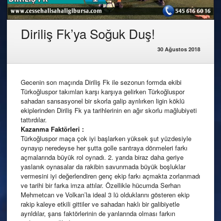
Diriliş Fk’ya Soğuk Duş!
30 Ağustos 2018
Gecenin son maçında Diriliş Fk ile sezonun formda ekibi
Türkoğluspor takımları karşı karşıya gelirken Türkoğluspor
sahadan sansasyonel bir skorla galip ayrılırken ligin köklü
ekiplerinden Diriliş Fk ya tarihlerinin en ağır skorlu mağlubiyeti
tattırdılar.
Kazanma Faktörleri :
Türkoğluspor maça çok iyi başlarken yüksek şut yüzdesiyle
oynayıp neredeyse her şutta golle santraya dönmeleri farkı
açmalarında büyük rol oynadı. 2. yarıda biraz daha geriye
yaslanık oynasalar da rakibin savunmada büyük boşluklar
vermesini iyi değerlendiren genç ekip farkı açmakta zorlanmadı
ve tarihi bir farka imza attılar. Özellikle hücumda Serhan
Mehmetcan ve Volkan’la ideal 3 lü olduklarını gösteren ekip
rakip kaleye etkili gittiler ve sahadan haklı bir galibiyetle
ayrıldılar, şans faktörlerinin de yanlarında olması farkın