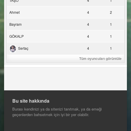
TAŞO
4
1
Ahmet
4
2
Bayram
4
1
GÖKALP
4
1
Sertaç
4
1
Tüm oyuncuları görüntüle
Bu site hakkında
Burası kendinizi ya da sitenizi tanıtmak, ya da emeği
geçenlerden bahsetmek için iyi bir yer olabilir.