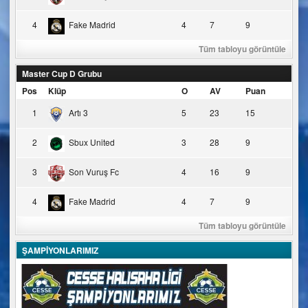
4
Fake Madrid
4
7
9
Tüm tabloyu görüntüle
Master Cup D Grubu
Pos
Klüp
O
AV
Puan
1
Artı 3
5
23
15
2
Sbux United
3
28
9
3
Son Vuruş Fc
4
16
9
4
Fake Madrid
4
7
9
Tüm tabloyu görüntüle
ŞAMPİYONLARIMIZ