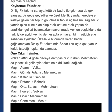
açılmasını sağladı.
Kaybetme Faktörleri :
Diriliş Fk takımı sahaya kötü bir kadro ile çıkmasa da çok
şanssız bir gece geçirdiler ve özellikle ilk yarıda neredeyse
kaleye gelen her topun gol olması farkın açılmasını sağladı. 2.
yarıda ipleri eline alan ekip atak üstüne atak yapsa da
aradıkları golleri bulamazken savunmada verilen boşluklarla da
fark iyice açıldı ve hiç de hesapta olmayan bir mağlubiyetle
sahadan ayrıldılar. Özellikle hücumda yeteri kadar
çoğalamayan Diriliş Fk takımında Sedat ileri uçta çok yanlız
kaldı, istediği topları da alamadı.
Öne Çıkan İsimler:
Volkan attığı 4 golle geceye damgasını vururken Mehmetcan
da jeneriklik golleriyle takımına ciddi katkı sağladı.
Maçın Adamı : Volkan
Maçın Gümüş Adamı : Mehmetcan
Maçın Kalecisi : Serkan
Maçın Defansı : Bahadır
Maçın Orta Sahası : Mehmetcan
Maçın Forveti : Volkan
Maçın Golü : Mehmetcan
Maçın Centilmeni :Mesut