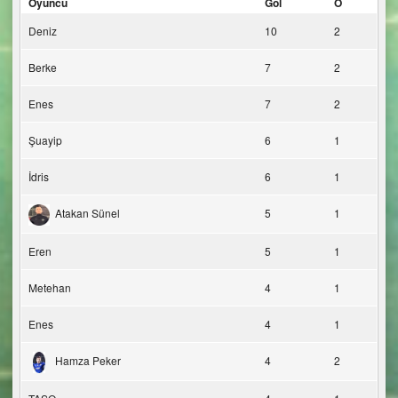
Oyuncu
Gol
O
Deniz
10
2
Berke
7
2
Enes
7
2
Şuayip
6
1
İdris
6
1
Atakan Sünel
5
1
Eren
5
1
Metehan
4
1
Enes
4
1
Hamza Peker
4
2