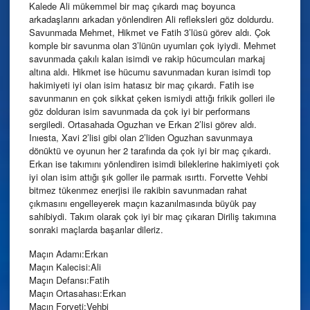
Kalede Ali mükemmel bir maç çıkardı maç boyunca
arkadaşlarını arkadan yönlendiren Ali refleksleri göz doldurdu.
Savunmada Mehmet, Hikmet ve Fatih 3’lüsü görev aldı. Çok
komple bir savunma olan 3’lünün uyumları çok iyiydi. Mehmet
savunmada çakılı kalan isimdi ve rakip hücumcuları markaj
altına aldı. Hikmet ise hücumu savunmadan kuran isimdi top
hakimiyeti iyi olan isim hatasız bir maç çıkardı. Fatih ise
savunmanın en çok sikkat çeken ismiydi attığı frikik golleri ile
göz dolduran isim savunmada da çok iyi bir performans
sergiledi. Ortasahada Oguzhan ve Erkan 2’lisi görev aldı.
Inıesta, Xavi 2’lisi gibi olan 2’liden Oguzhan savunmaya
dönüktü ve oyunun her 2 tarafında da çok iyi bir maç çıkardı.
Erkan ise takımını yönlendiren isimdi bileklerine hakimiyeti çok
iyi olan isim attığı şık goller ile parmak ısırttı. Forvette Vehbi
bitmez tükenmez enerjisi ile rakibin savunmadan rahat
çıkmasını engelleyerek maçın kazanılmasında büyük pay
sahibiydi. Takım olarak çok iyi bir maç çıkaran Diriliş takımına
sonraki maçlarda başarılar dileriz.
Maçın Adamı:Erkan
Maçın Kalecisi:Ali
Maçın Defansı:Fatih
Maçın Ortasahası:Erkan
Maçın Forveti:Vehbi