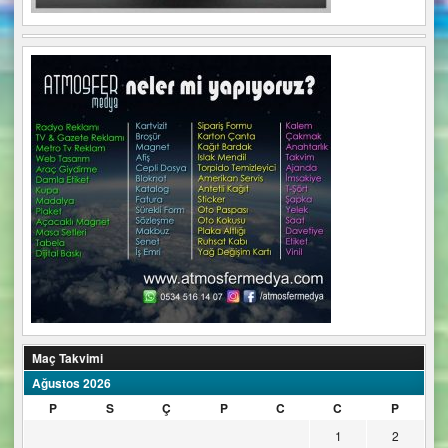
Maç Takvimi
Ağustos 2026
P
S
Ç
P
C
C
P
1
2