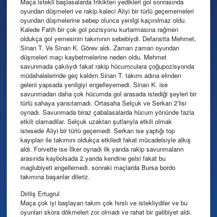
Maça istekli başlasalarda frikikten yedikleri gol sonrasında
oyundan düşmeleri ve rakip kaleci Aliyi bir türlü geçememeleri
oyundan düşmelerine sebep olunca yenilgi kaçınılmaz oldu.
Kalede Fatih bir çok gol pozisyonu kurtarmasına rağmen
oldukça gol yemesinin takımının sebebiydi. Defanstta Mehmet,
Sinan T. Ve Sinan K. Görev aldı. Zaman zaman oyundan
düşmeleri maçı kaybetmelerine neden oldu. Mehmet
savunmada çakılıydı fakat rakip hücumculara çoğupozisyonda
müdahalelerinde geç kaldım Sinan T. takımı adına elinden
geleni yapsada yenilgiyi engelleyemedi. Sinan K. ise
savunmadan daha çok hücumda gol arasada istediği şeyleri bir
türlü sahaya yansıtamadı. Ortasaha Selçuk ve Serkan 2’lisi
oynadı. Savunmada biraz çabalasalarda hücum yönünde fazla
etkili olamadilar. Selçuk uzaktan şutlarıyla etkili olmak
istesede Aliyi bir türlü geçemedi. Serkan ise yaptığı top
kayıpları ile takımını oldukça etkiledi fakat mücadelsiyle alkış
aldı. Forvette ise İlker oynadı ilk yarıda rakip savunmaların
arasında kaybolsada 2.yarıda kendine gelsi fakat bu
maglubiyeti engellemedi. sonraki maçlarda Bursa bordo
takımına başarılar dileriz.
Diriliş Ertugrul
Maça çok iyi başlayan takım çok hırslı ve istekliydiler ve bu
oyunları skora dökmeleri zor olmadı ve rahat bir galibiyet aldı.