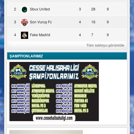
2
Sbux United
3
28
9
3
Son Vuruş Fc
4
16
9
4
Fake Madrid
4
7
9
Tüm tabloyu görüntüle
ŞAMPİYONLARIMIZ