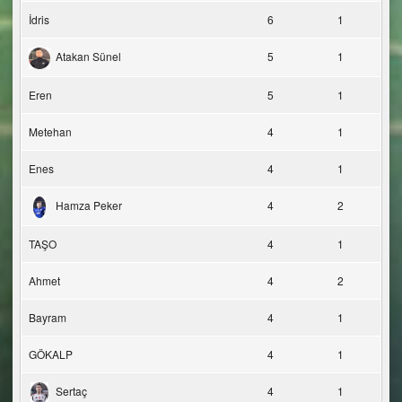
İdris
6
1
Atakan Sünel
5
1
Eren
5
1
Metehan
4
1
Enes
4
1
Hamza Peker
4
2
TAŞO
4
1
Ahmet
4
2
Bayram
4
1
GÖKALP
4
1
Sertaç
4
1