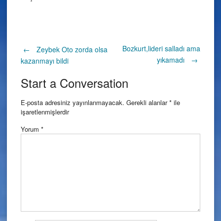
Post
Bozkurt,lideri salladı ama
←
Zeybek Oto zorda olsa
yıkamadı
→
kazanmayı bildi
navigation
Start a Conversation
E-posta adresiniz yayınlanmayacak.
Gerekli alanlar
*
ile
işaretlenmişlerdir
Yorum
*