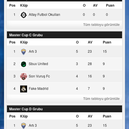
Pos
Klüp
O
AV
Puan
1
Altay Futbol Okulları
0
0
0
Tüm tabloyu görüntüle
Master Cup C Grubu
Pos
Klüp
O
AV
Puan
1
Artı 3
5
23
15
2
Sbux United
3
28
9
3
Son Vuruş Fc
4
16
9
4
Fake Madrid
4
7
9
Tüm tabloyu görüntüle
Master Cup D Grubu
Pos
Klüp
O
AV
Puan
1
Artı 3
5
23
15