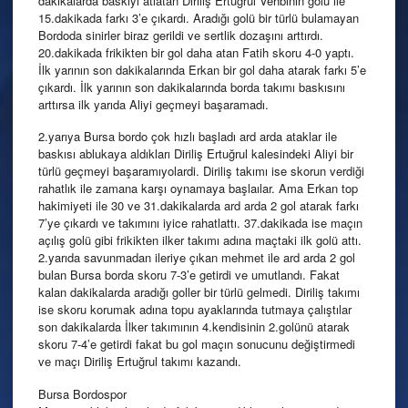
dakikalarda baskıyı atlatan Diriliş Ertuğrul Vehbinin golü ile
15.dakikada farkı 3’e çıkardı. Aradığı golü bir türlü bulamayan
Bordoda sinirler biraz gerildi ve sertlik dozaşını arttırdı.
20.dakikada frikikten bir gol daha atan Fatih skoru 4-0 yaptı.
İlk yarının son dakikalarında Erkan bir gol daha atarak farkı 5’e
çıkardı. İlk yarının son dakikalarında borda takımı baskısını
arttırsa ilk yarıda Aliyi geçmeyi başaramadı.
2.yarıya Bursa bordo çok hızlı başladı ard arda ataklar ile
baskısı ablukaya aldıkları Diriliş Ertuğrul kalesindeki Aliyi bir
türlü geçmeyi başaramıyolardi. Diriliş takımı ise skorun verdiği
rahatlık ile zamana karşı oynamaya başlaılar. Ama Erkan top
hakimiyeti ile 30 ve 31.dakikalarda ard arda 2 gol atarak farkı
7’ye çıkardı ve takımını iyice rahatlattı. 37.dakikada ise maçın
açılış golü gibi frikikten ilker takımı adına maçtaki ilk golü attı.
2.yarıda savunmadan ileriye çıkan mehmet ile ard arda 2 gol
bulan Bursa borda skoru 7-3’e getirdi ve umutlandı. Fakat
kalan dakikalarda aradığı goller bir türlü gelmedi. Diriliş takımı
ise skoru korumak adına topu ayaklarında tutmaya çalıştılar
son dakikalarda İlker takımının 4.kendisinin 2.golünü atarak
skoru 7-4’e getirdi fakat bu gol maçın sonucunu değiştirmedi
ve maçı Diriliş Ertuğrul takımı kazandı.
Bursa Bordospor