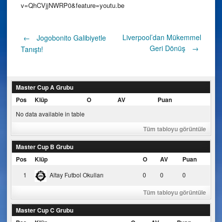
v=QhCVjjNWRP0&feature=youtu.be
Post
Liverpool’dan Mükemmel
←
Jogobonito Galibiyetle
Geri Dönüş
→
Tanıştı!
navigation
Master Cup A Grubu
Pos
Klüp
O
AV
Puan
No data available in table
Tüm tabloyu görüntüle
Master Cup B Grubu
Pos
Klüp
O
AV
Puan
1
Altay Futbol Okulları
0
0
0
Tüm tabloyu görüntüle
Master Cup C Grubu