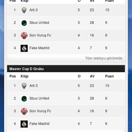
Pos
Klüp
O
AV
Puan
1
Artı 3
5
23
15
2
Sbux United
3
28
9
3
Son Vuruş Fc
4
16
9
4
Fake Madrid
4
7
9
Tüm tabloyu görüntüle
Master Cup D Grubu
Pos
Klüp
O
AV
Puan
1
Artı 3
5
23
15
2
Sbux United
3
28
9
3
Son Vuruş Fc
4
16
9
4
Fake Madrid
4
7
9