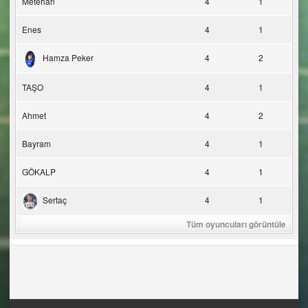
Metehan
4
1
Enes
4
1
Hamza Peker
4
2
TAŞO
4
1
Ahmet
4
2
Bayram
4
1
GÖKALP
4
1
Sertaç
4
1
Tüm oyuncuları görüntüle