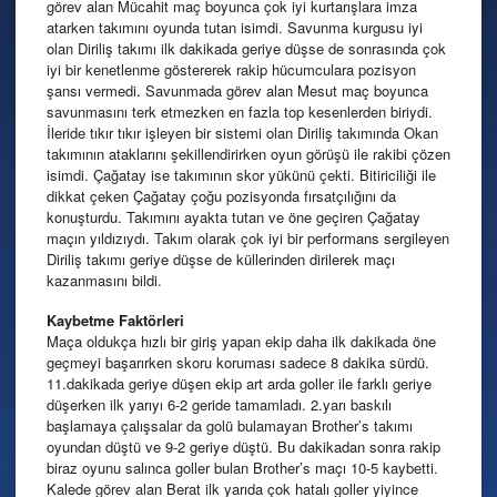
görev alan Mücahit maç boyunca çok iyi kurtarışlara imza
atarken takımını oyunda tutan isimdi. Savunma kurgusu iyi
olan Diriliş takımı ilk dakikada geriye düşse de sonrasında çok
iyi bir kenetlenme göstererek rakip hücumculara pozisyon
şansı vermedi. Savunmada görev alan Mesut maç boyunca
savunmasını terk etmezken en fazla top kesenlerden biriydi.
İleride tıkır tıkır işleyen bir sistemi olan Diriliş takımında Okan
takımının ataklarını şekillendirirken oyun görüşü ile rakibi çözen
isimdi. Çağatay ise takımının skor yükünü çekti. Bitiriciliği ile
dikkat çeken Çağatay çoğu pozisyonda fırsatçılığını da
konuşturdu. Takımını ayakta tutan ve öne geçiren Çağatay
maçın yıldızıydı. Takım olarak çok iyi bir performans sergileyen
Diriliş takımı geriye düşse de küllerinden dirilerek maçı
kazanmasını bildi.
Kaybetme
Faktörleri
Maça oldukça hızlı bir giriş yapan ekip daha ilk dakikada öne
geçmeyi başarırken skoru koruması sadece 8 dakika sürdü.
11.dakikada geriye düşen ekip art arda goller ile farklı geriye
düşerken ilk yarıyı 6-2 geride tamamladı. 2.yarı baskılı
başlamaya çalışsalar da golü bulamayan Brother’s takımı
oyundan düştü ve 9-2 geriye düştü. Bu dakikadan sonra rakip
biraz oyunu salınca goller bulan Brother’s maçı 10-5 kaybetti.
Kalede görev alan Berat ilk yarıda çok hatalı goller yiyince