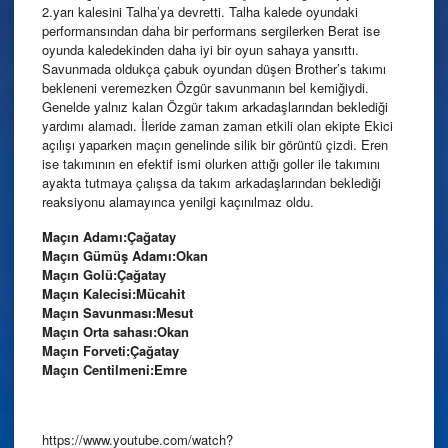
2.yarı kalesini Talha’ya devretti. Talha kalede oyundaki
performansından daha bir performans sergilerken Berat ise
oyunda kaledekinden daha iyi bir oyun sahaya yansıttı.
Savunmada oldukça çabuk oyundan düşen Brother’s takımı
bekleneni veremezken Özgür savunmanın bel kemiğiydi.
Genelde yalnız kalan Özgür takım arkadaşlarından beklediği
yardımı alamadı. İleride zaman zaman etkili olan ekipte Ekici
açılışı yaparken maçın genelinde silik bir görüntü çizdi. Eren
ise takımının en efektif ismi olurken attığı goller ile takımını
ayakta tutmaya çalışsa da takım arkadaşlarından beklediği
reaksiyonu alamayınca yenilgi kaçınılmaz oldu.
Maçın Adamı:Çağatay
Maçın Gümüş Adamı:Okan
Maçın Golü:Çağatay
Maçın Kalecisi:Mücahit
Maçın Savunması:Mesut
Maçın Orta sahası:Okan
Maçın Forveti:Çağatay
Maçın Centilmeni:Emre
https://www.youtube.com/watch?