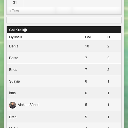
31
« Tem
Gol Krallığı
Oyuncu
Gol
O
Deniz
10
2
Berke
7
2
Enes
7
2
Şuayip
6
1
İdris
6
1
Atakan Sünel
5
1
Eren
5
1