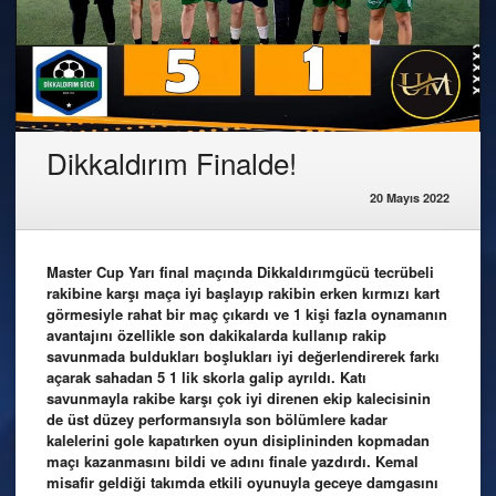
Dikkaldırım Finalde!
20 Mayıs 2022
Master Cup Yarı final maçında Dikkaldırımgücü tecrübeli
rakibine karşı maça iyi başlayıp rakibin erken kırmızı kart
görmesiyle rahat bir maç çıkardı ve 1 kişi fazla oynamanın
avantajını özellikle son dakikalarda kullanıp rakip
savunmada buldukları boşlukları iyi değerlendirerek farkı
açarak sahadan 5 1 lik skorla galip ayrıldı. Katı
savunmayla rakibe karşı çok iyi direnen ekip kalecisinin
de üst düzey performansıyla son bölümlere kadar
kalelerini gole kapatırken oyun disiplininden kopmadan
maçı kazanmasını bildi ve adını finale yazdırdı. Kemal
misafir geldiği takımda etkili oyunuyla geceye damgasını