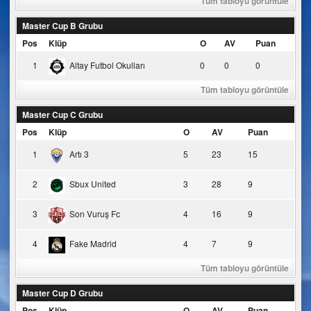
Tüm tabloyu görüntüle
Master Cup B Grubu
Pos
Klüp
O
AV
Puan
1
Altay Futbol Okulları
0
0
0
Tüm tabloyu görüntüle
Master Cup C Grubu
Pos
Klüp
O
AV
Puan
1
Artı 3
5
23
15
2
Sbux United
3
28
9
3
Son Vuruş Fc
4
16
9
4
Fake Madrid
4
7
9
Tüm tabloyu görüntüle
Master Cup D Grubu
Pos
Klüp
O
AV
Puan