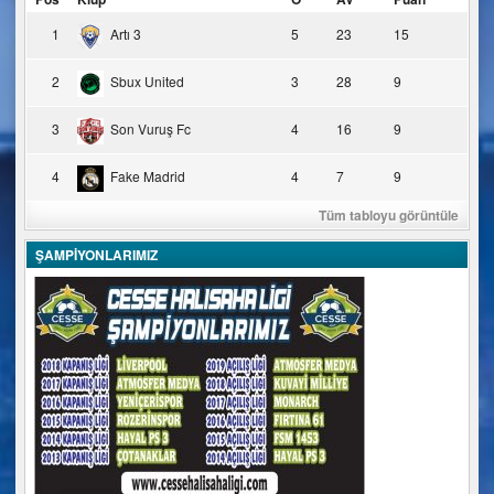
1
Artı 3
5
23
15
2
Sbux United
3
28
9
3
Son Vuruş Fc
4
16
9
4
Fake Madrid
4
7
9
Tüm tabloyu görüntüle
ŞAMPİYONLARIMIZ