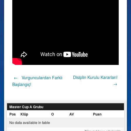
Post
Disiplin Kurulu Kararları!
←
Vurgunculardan Farklı
→
Başlangıç!
navigation
Master Cup A Grubu
Pos
Klüp
O
AV
Puan
No data available in table