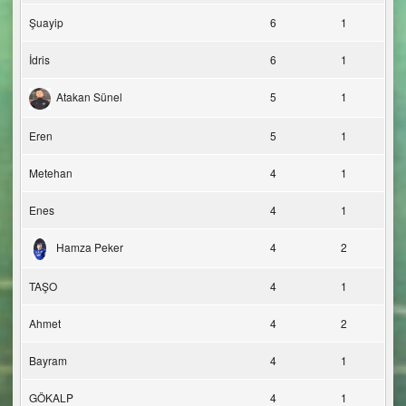
Şuayip
6
1
İdris
6
1
Atakan Sünel
5
1
Eren
5
1
Metehan
4
1
Enes
4
1
Hamza Peker
4
2
TAŞO
4
1
Ahmet
4
2
Bayram
4
1
GÖKALP
4
1