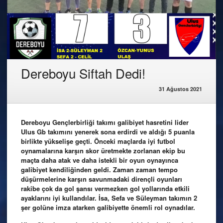
Dereboyu Siftah Dedi!
31 Ağustos 2021
Dereboyu Gençlerbirliği takımı galibiyet hasretini lider
Ulus Gb takımını yenerek sona erdirdi ve aldığı 5 puanla
birlikte yükselişe geçti. Önceki maçlarda iyi futbol
oynamalarına karşın skor üretmekte zorlanan ekip bu
maçta daha atak ve daha istekli bir oyun oynayınca
galibiyet kendiliğinden geldi. Zaman zaman tempo
düşürmelerine karşın savunmadaki dirençli oyunları
rakibe çok da gol şansı vermezken gol yollarında etkili
ayaklarını iyi kullandılar. İsa, Sefa ve Süleyman takımın 2
şer golüne imza atarken galibiyette önemli rol oynadılar.