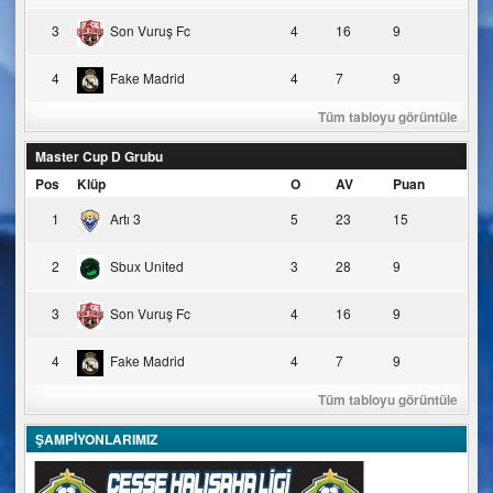
3
Son Vuruş Fc
4
16
9
4
Fake Madrid
4
7
9
Tüm tabloyu görüntüle
Master Cup D Grubu
Pos
Klüp
O
AV
Puan
1
Artı 3
5
23
15
2
Sbux United
3
28
9
3
Son Vuruş Fc
4
16
9
4
Fake Madrid
4
7
9
Tüm tabloyu görüntüle
ŞAMPİYONLARIMIZ