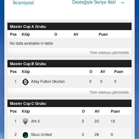
Desteğiyle Seriye Aldı!
→
İkramiyesi!
navigation
Master Cup A Grubu
Pos
Klüp
O
AV
Puan
No data available in table
Tüm tabloyu görüntüle
Master Cup B Grubu
Pos
Klüp
O
AV
Puan
1
Altay Futbol Okulları
0
0
0
Tüm tabloyu görüntüle
Master Cup C Grubu
Pos
Klüp
O
AV
Puan
1
Artı 3
5
23
15
2
Sbux United
3
28
9