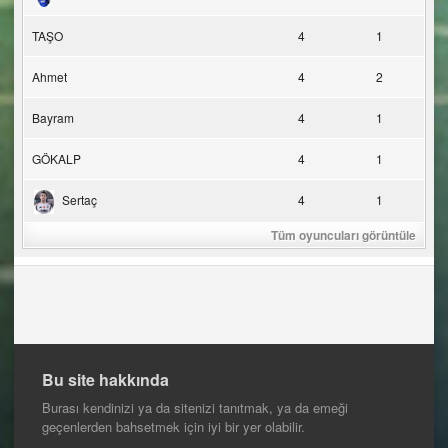
TAŞO
4
1
Ahmet
4
2
Bayram
4
1
GÖKALP
4
1
Sertaç
4
1
Tüm oyuncuları görüntüle
Bu site hakkında
Burası kendinizi ya da sitenizi tanıtmak, ya da emeği
geçenlerden bahsetmek için iyi bir yer olabilir.