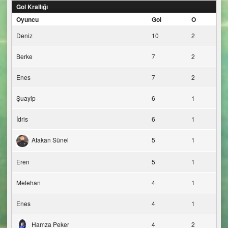
Gol Krallığı
Oyuncu
Gol
O
Deniz
10
2
Berke
7
2
Enes
7
2
Şuayip
6
1
İdris
6
1
Atakan Sünel
5
1
Eren
5
1
Metehan
4
1
Enes
4
1
Hamza Peker
4
2