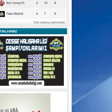
Son Vuruş Fc
4
16
9
Fake Madrid
4
7
9
Tüm tabloyu görüntüle
YONLARIMIZ