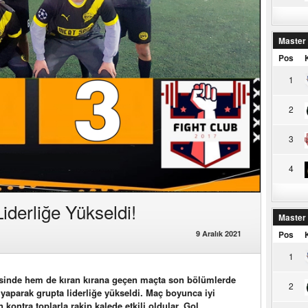
Master
Pos
1
2
3
4
derliğe Yükseldi!
Master
Pos
9 Aralık 2021
1
esinde hem de kıran kırana geçen maçta son bölümlerde
2
 yaparak grupta liderliğe yükseldi. Maç boyunca iyi
ontra toplarla rakip kalede etkili oldular. Gol