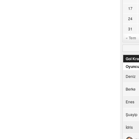
17
24
31
« Tem
Gol Kral
Oyunc
Deniz
Berke
Enes
Şuayip
İdris