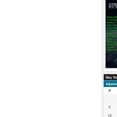
Maç Ta
Ağusto
P
3
10