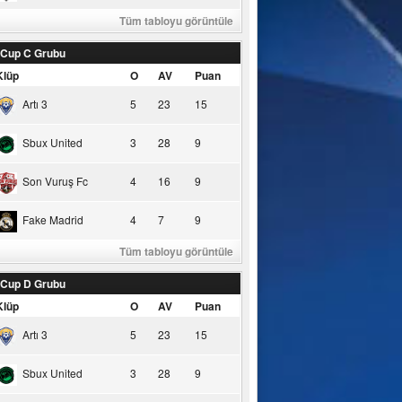
Tüm tabloyu görüntüle
 Cup C Grubu
Klüp
O
AV
Puan
Artı 3
5
23
15
Sbux United
3
28
9
Son Vuruş Fc
4
16
9
Fake Madrid
4
7
9
Tüm tabloyu görüntüle
 Cup D Grubu
Klüp
O
AV
Puan
Artı 3
5
23
15
Sbux United
3
28
9