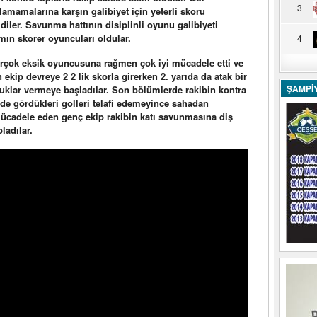
3
amamalarına karşın galibiyet için yeterli skoru
ldiler. Savunma hattının disiplinli oyunu galibiyeti
ımın skorer oyuncuları oldular.
4
birçok eksik oyuncusuna rağmen çok iyi mücadele etti ve
 ekip devreye 2 2 lik skorla girerken 2. yarıda da atak bir
ŞAMPİ
klar vermeye başladılar. Son bölümlerde rakibin kontra
inde gördükleri golleri telafi edemeyince sahadan
 mücadele eden genç ekip rakibin katı savunmasına diş
ladılar.