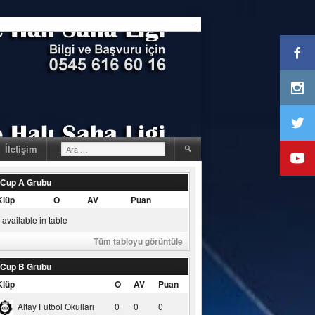
Arama:
İletişim
 Cup A Grubu
Klüp
O
AV
Puan
available in table
Tüm tabloyu görüntüle
 Cup B Grubu
Klüp
O
AV
Puan
Altay Futbol Okulları
0
0
0