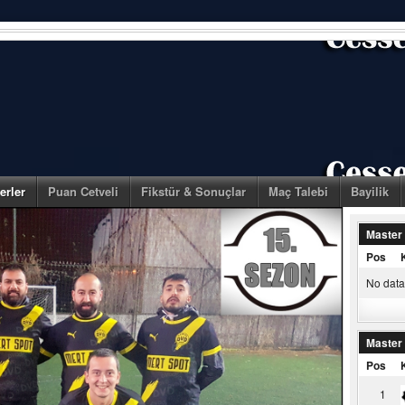
erler
Puan Cetveli
Fikstür & Sonuçlar
Maç Talebi
Bayilik
Master
Pos
No data 
Master
Pos
1