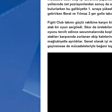
yollarında net pozisyonlardan sonuç da al
bulurlarken bu galibiyetle 1. sıraya yükse
getirirken Berat ve Yılmaz 2 şer golle tak
Fight Club takımı güçlü rakibine karşın 
atak bir oyun sergiledi. Skor da üretebilen
oyunu tercih edince savunmalarında boşlu
atakları karşısında zorlanan ekip kaleler
mağlubiyetle ayrıldılar. Genel olarak iyi
geçiremese de mücadeleleriyle beğeni top