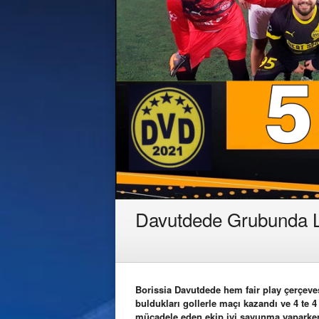
Davutdede Grubunda Li
Borissia Davutdede hem fair play çerçev
buldukları gollerle maçı kazandı ve 4 te 4
mücadele eden ekip iyi savunma yaparken k