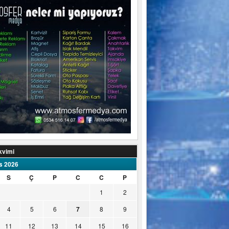
kvimi
s 2026
S
Ç
P
C
C
P
1
2
4
5
6
7
8
9
11
12
13
14
15
16