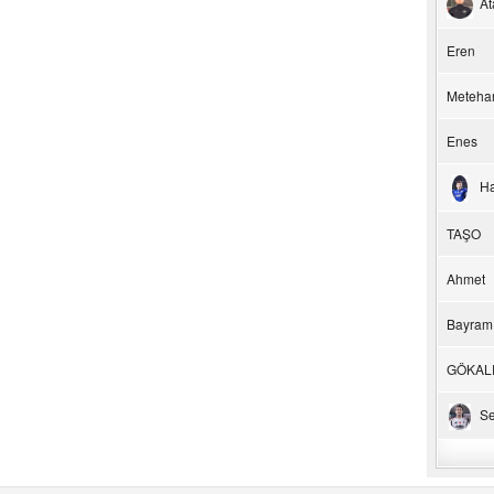
At
Eren
Meteha
Enes
H
TAŞO
Ahmet
Bayram
GÖKAL
Se