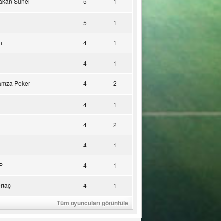
akan Sünel
5
1
5
1
n
4
1
4
1
amza Peker
4
2
4
1
4
2
4
1
P
4
1
rtaç
4
1
Tüm oyuncuları görüntüle