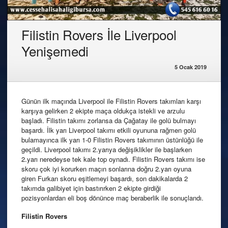
Filistin Rovers İle Liverpool
Yenişemedi
5 Ocak 2019
Günün ilk maçında Liverpool ile Filistin Rovers takımları karşı
karşıya gelirken 2 ekipte maça oldukça istekli ve arzulu
başladı. Filistin takımı zorlansa da Çağatay ile golü bulmayı
başardı. İlk yarı Liverpool takımı etkili oyununa rağmen golü
bulamayınca ilk yarı 1-0 Filistin Rovers takımının üstünlüğü ile
geçildi. Liverpool takımı 2.yarıya değişiklikler ile başlarken
2.yarı neredeyse tek kale top oynadı. Filistin Rovers takımı ise
skoru çok iyi korurken maçın sonlarına doğru 2.yarı oyuna
giren Furkan skoru eşitlemeyi başardı, son dakikalarda 2
takımda galibiyet için bastırırken 2 ekipte girdiği
pozisyonlardan eli boş dönünce maç beraberlik ile sonuçlandı.
Filistin Rovers