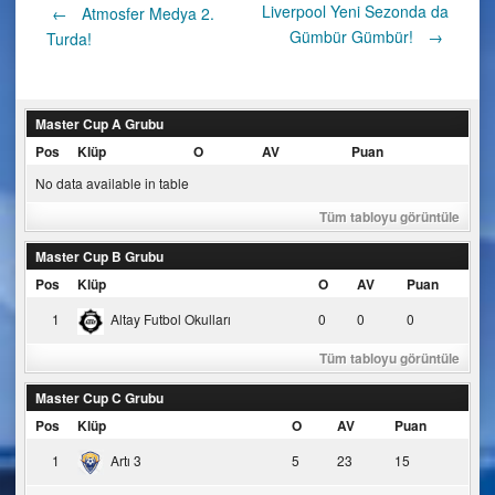
Post
Liverpool Yeni Sezonda da
←
Atmosfer Medya 2.
Gümbür Gümbür!
→
Turda!
navigation
Master Cup A Grubu
Pos
Klüp
O
AV
Puan
No data available in table
Tüm tabloyu görüntüle
Master Cup B Grubu
Pos
Klüp
O
AV
Puan
1
Altay Futbol Okulları
0
0
0
Tüm tabloyu görüntüle
Master Cup C Grubu
Pos
Klüp
O
AV
Puan
1
Artı 3
5
23
15