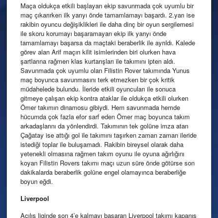
Maça oldukça etkili başlayan ekip savunmada çok uyumlu bir
maç çıkarırken ilk yarıyı önde tamamlamayı başardı. 2.yarı ise
rakibin oyuncu değişiklikleri ile daha dinç bir oyun sergilemesi
ile skoru korumayı başaramayan ekip ilk yarıyı önde
tamamlamayı başarsa da maçtaki beraberlik ile ayrıldı. Kalede
görev alan Arif maçın kilit isimlerinden biri olurken hava
şartlarına rağmen klas kurtarışları ile takımını ipten aldı.
Savunmada çok uyumlu olan Filistin Rover takımında Yunus
maç boyunca savunmasını terk etmezken bir çok kritik
müdahelede bulundu. İleride etkili oyuncuları ile sonuca
gitmeye çalışan ekip kontra ataklar ile oldukça etkili olurken
Ömer takımın dinamosu gibiydi. Hem savunmada hemde
hücumda çok fazla efor sarf eden Ömer maç boyunca takım
arkadaşlarını da yönlendirdi. Takımının tek golüne imza atan
Çağatay ise attığı gol ile takımını taşırken zaman zaman ileride
istediği toplar ile buluşamadı. Rakibin bireysel olarak daha
yetenekli olmasına rağmen takım oyunu ile oyuna ağırlığını
koyan Filistin Rovers takımı maçı uzun süre önde götürse son
dakikalarda beraberlik golüne engel olamayınca beraberliğe
boyun eğdi.
Liverpool
Açılış liginde son 4’e kalmayı başaran Liverpool takımı kapanış