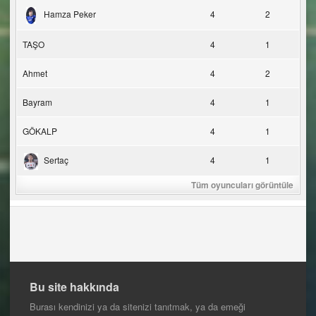
Hamza Peker
4
2
TAŞO
4
1
Ahmet
4
2
Bayram
4
1
GÖKALP
4
1
Sertaç
4
1
Tüm oyuncuları görüntüle
Bu site hakkında
Burası kendinizi ya da sitenizi tanıtmak, ya da emeği