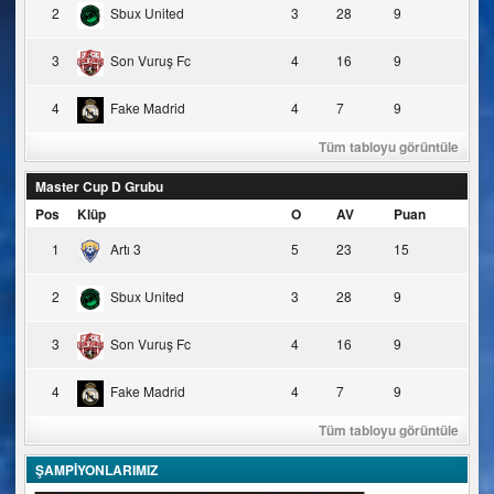
2
Sbux United
3
28
9
3
Son Vuruş Fc
4
16
9
4
Fake Madrid
4
7
9
Tüm tabloyu görüntüle
Master Cup D Grubu
Pos
Klüp
O
AV
Puan
1
Artı 3
5
23
15
2
Sbux United
3
28
9
3
Son Vuruş Fc
4
16
9
4
Fake Madrid
4
7
9
Tüm tabloyu görüntüle
ŞAMPİYONLARIMIZ