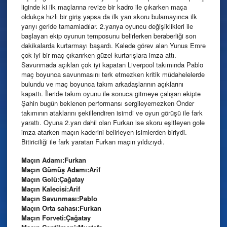
liginde ki ilk maçlarına revize bir kadro ile çıkarken maça
oldukça hızlı bir giriş yapsa da ilk yarı skoru bulamayınca ilk
yarıyı geride tamamladılar. 2.yarıya oyuncu değişiklikleri ile
başlayan ekip oyunun temposunu belirlerken beraberliği son
dakikalarda kurtarmayı başardı. Kalede görev alan Yunus Emre
çok iyi bir maç çıkarırken güzel kurtarışlara imza attı.
Savunmada açıkları çok iyi kapatan Liverpool takımında Pablo
maç boyunca savunmasını terk etmezken kritik müdahelelerde
bulundu ve maç boyunca takım arkadaşlarının açıklarını
kapattı. İleride takım oyunu ile sonuca gitmeye çalışan ekipte
Şahin bugün beklenen performansı sergileyemezken Önder
takımının ataklarını şekillendiren isimdi ve oyun görüşü ile fark
yarattı. Oyuna 2.yarı dahil olan Furkan ise skoru eşitleyen gole
imza atarken maçın kaderini belirleyen isimlerden biriydi.
Bitiriciliği ile fark yaratan Furkan maçın yıldızıydı.
Maçın Adamı:Furkan
Maçın Gümüş Adamı:Arif
Maçın Golü:Çağatay
Maçın Kalecisi:Arif
Maçın Savunması:Pablo
Maçın Orta sahası:Furkan
Maçın Forveti:Çağatay