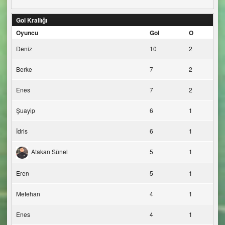
Gol Krallığı
Oyuncu
Gol
O
Deniz
10
2
Berke
7
2
Enes
7
2
Şuayip
6
1
İdris
6
1
Atakan Sünel
5
1
Eren
5
1
Metehan
4
1
Enes
4
1