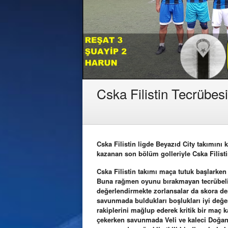
Cska Filistin Tecrübesi
Cska Filistin ligde Beyazıd City takımın
kazanan son bölüm golleriyle Cska Filisti
Cska Filistin takımı maça tutuk başlarken y
Buna rağmen oyunu bırakmayan tecrübeli 
değerlendirmekte zorlansalar da skora den
savunmada buldukları boşlukları iyi değer
rakiplerini mağlup ederek kritik bir maç 
çekerken savunmada Veli ve kaleci Doğan 