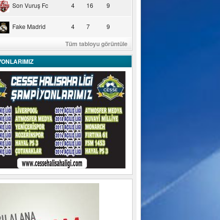
Son Vuruş Fc
4
16
9
Fake Madrid
4
7
9
Tüm tabloyu görüntüle
YONLARIMIZ