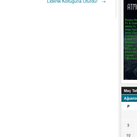
Liderlik Koltuğuna Oturdu!
→
Maç Ta
Ağusto
P
3
10