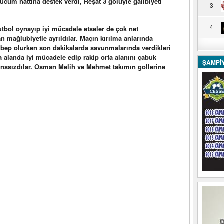
ücum hattına destek verdi, Reşat 3 golüyle galibiyeti
3
4
utbol oynayıp iyi mücadele etseler de çok net
mağlubiyetle ayrıldılar. Maçın kırılma anlarında
sebep olurken son dakikalarda savunmalarında verdikleri
a alanda iyi mücadele edip rakip orta alanını çabuk
ŞAMPİ
anssızdılar. Osman Melih ve Mehmet takımın gollerine