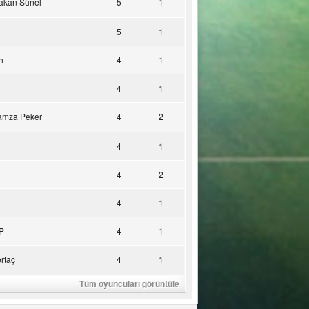
akan Sünel
5
1
5
1
n
4
1
4
1
amza Peker
4
2
4
1
4
2
4
1
P
4
1
rtaç
4
1
Tüm oyuncuları görüntüle