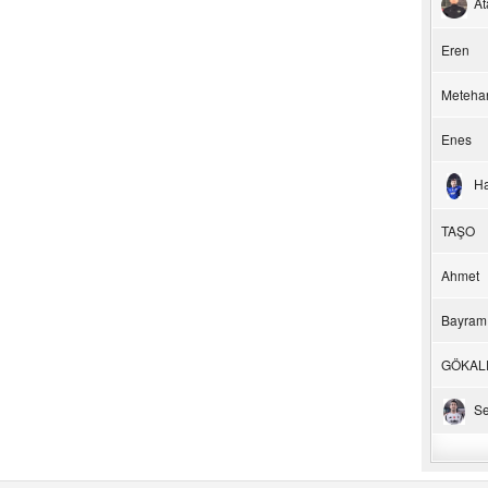
At
Eren
Meteha
Enes
H
TAŞO
Ahmet
Bayram
GÖKAL
Se