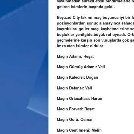
savunmadan sürekli etkili bindirmelerle h
getiren isimlerin başında geldi.
Beyazıd City takımı maç boyunca iyi bir f
pozisyonlardan sonuç alamayınca sahadan 
kaçırdıkları goller maçı kaybetmelerine 
boşluklar yenilgide büyük rol oynadı. Ort
geçmelerine karşın son vuruşlarda çok ş
imza atan isimler oldular.
Maçın Adamı: Reşat
Maçın Gümüş Adamı: Veli
Maçın Kalecisi: Doğan
Maçın Defansı: Veli
Maçın Ortasahası: Harun
Maçın Forveti: Reşat
Maçın Golü: Osman
Maçın Centilmeni: Melih