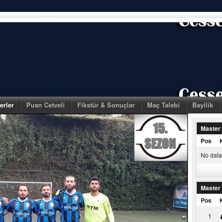
erler
Puan Cetveli
Fikstür & Sonuçlar
Maç Talebi
Bayilik
Master
Pos
No data 
Master
Pos
1