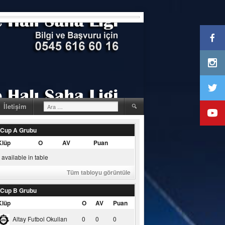
Arama:
İletişim
 Cup A Grubu
Klüp
O
AV
Puan
available in table
Tüm tabloyu görüntüle
 Cup B Grubu
Klüp
O
AV
Puan
Altay Futbol Okulları
0
0
0