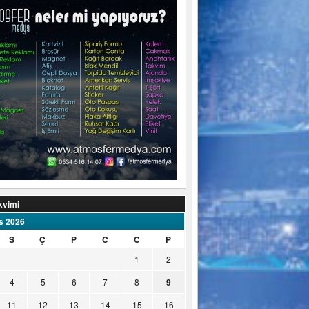
kvimi
s 2026
S
Ç
P
C
C
P
1
2
4
5
6
7
8
9
11
12
13
14
15
16