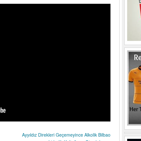
Ayyıldız Direkleri Geçemeyince Alkolik Bilbao