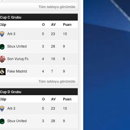
Tüm tabloyu görüntüle
 Cup C Grubu
Klüp
O
AV
Puan
Artı 3
5
23
15
Sbux United
3
28
9
Son Vuruş Fc
4
16
9
Fake Madrid
4
7
9
Tüm tabloyu görüntüle
 Cup D Grubu
Klüp
O
AV
Puan
Artı 3
5
23
15
Sbux United
3
28
9