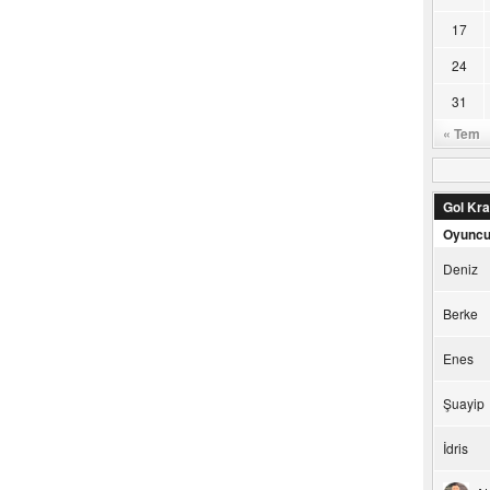
17
24
31
« Tem
Gol Kral
Oyunc
Deniz
Berke
Enes
Şuayip
İdris