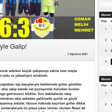
Master
Pos
1
2
yle Galip!
3
7 Ağustos 2021
4
ı konuk ederken büyük çekişmeye sahne olan maçta
n oldu ve yükselişini sürdürdü.
Master
aptıkları top kayıplarıyla kalelerinde goller gördüler.
Pos
ekip rakip kalede net pozisyonlar bulurken bunları
1
ge getirmesini bildiler. Son dakikalarda rakip
lendiren ekip sahadan galibiyetle ayrıldı ve güçlü
kazanmış oldular. Hücum hattında kaçırılan goller dikkat
2
kurtarışlarıyla ön plana çıkan isimler olurken Resul de