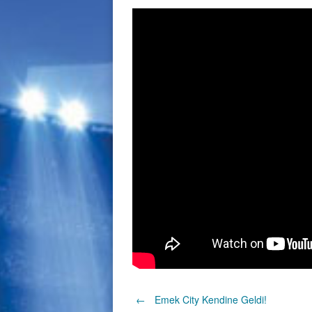
Post
←
Emek City Kendine Geldi!